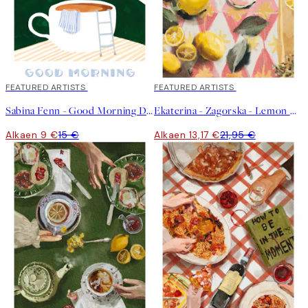
40%*
FEATURED ARTISTS
40%*
FEATURED ARTISTS
Sabina Fenn - Good Morning Dive Juliste
Ekaterina - Zagorska - Lemon Cocktail Juliste
Alkaen 9 €
15 €
Alkaen 13,17 €
21,95 €