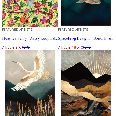
40%*
FEATURED ARTISTS
40%*
FEATURED ARTISTS
Heather Perry - Artsy Leopard Juliste
SpaceFrog Designs - Bond II Juliste
Alkaen 9 €
15 €
Alkaen 7,80 €
13 €