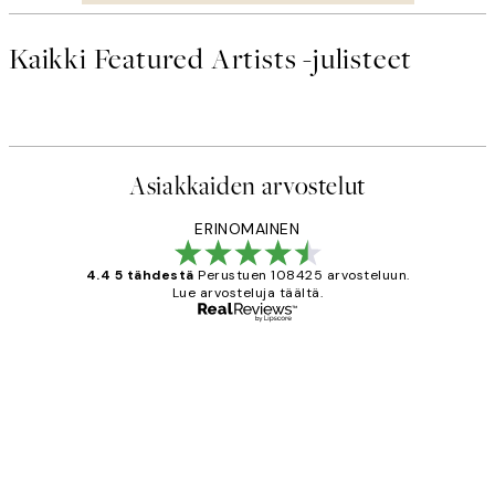
Kaikki Featured Artists -julisteet
Asiakkaiden arvostelut
ERINOMAINEN
4.4 5 tähdestä
Perustuen 108425 arvosteluun.
Lue arvosteluja täältä.
Varmennettu ostaja
asiakkaiden
arvostelut
Very good quality. Fast delivery.
Thankyou.