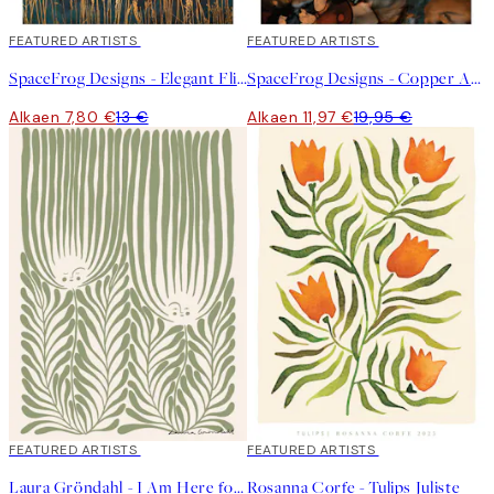
40%*
FEATURED ARTISTS
40%*
FEATURED ARTISTS
SpaceFrog Designs - Elegant Flight Juliste
SpaceFrog Designs - Copper And Gold Mountains Juliste
Alkaen 7,80 €
13 €
Alkaen 11,97 €
19,95 €
40%*
FEATURED ARTISTS
40%*
FEATURED ARTISTS
Laura Gröndahl - I Am Here for You Juliste
Rosanna Corfe - Tulips Juliste