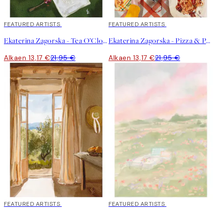
40%*
FEATURED ARTISTS
40%*
FEATURED ARTISTS
Ekaterina Zagorska - Tea O’Clock Juliste
Ekaterina Zagorska - Pizza & Pasta Party Juliste
Alkaen 13,17 €
21,95 €
Alkaen 13,17 €
21,95 €
40%*
FEATURED ARTISTS
40%*
FEATURED ARTISTS