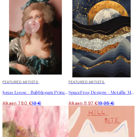
40%*
FEATURED ARTISTS
40%*
FEATURED ARTISTS
Jonas Loose - Bubblegum Princess Juliste
SpaceFrog Designs - Metallic Mountains Juliste
Alkaen 7,80 €
13 €
Alkaen 11,97 €
19,95 €