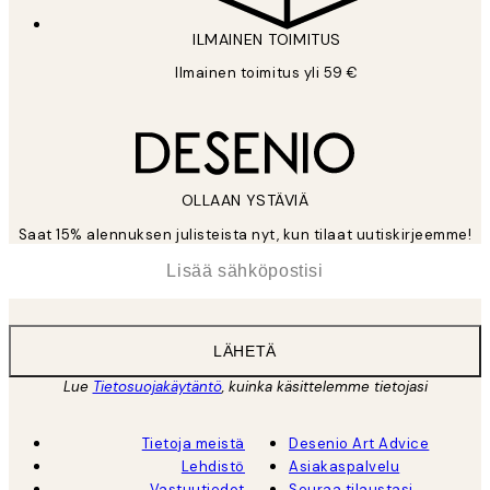
ILMAINEN TOIMITUS
Ilmainen toimitus yli 59 €
OLLAAN YSTÄVIÄ
Saat 15% alennuksen julisteista nyt, kun tilaat uutiskirjeemme!
*
Sähköposti
LÄHETÄ
Lue
Tietosuojakäytäntö
, kuinka käsittelemme tietojasi
Tietoja meistä
Desenio Art Advice
Lehdistö
Asiakaspalvelu
Vastuutiedot
Seuraa tilaustasi