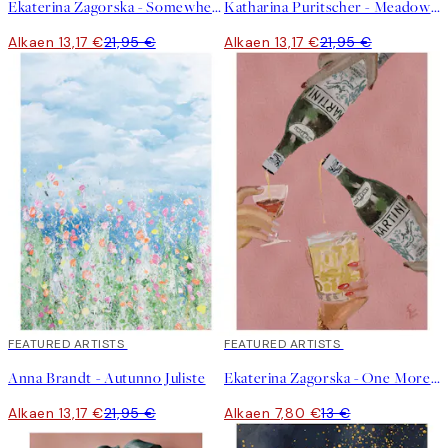
Ekaterina Zagorska - Somewhere I Want to Be Juliste
Katharina Puritscher - Meadow Juliste
Alkaen 13,17 €
21,95 €
Alkaen 13,17 €
21,95 €
40%*
FEATURED ARTISTS
40%*
FEATURED ARTISTS
Anna Brandt - Autunno Juliste
Ekaterina Zagorska - One More Martini Please Juliste
Alkaen 13,17 €
21,95 €
Alkaen 7,80 €
13 €