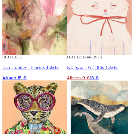
UUTUUDET
40%*
FEATURED ARTISTS
Dan Hobday - Florere Juliste
Kit Agar - Will Bite Juliste
Alkaen 15 €
Alkaen 9 €
15 €