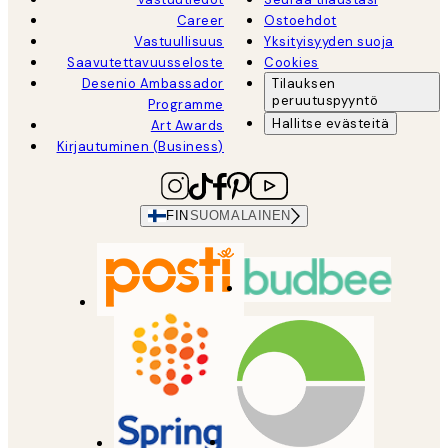
Career
Ostoehdot
Vastuullisuus
Yksityisyyden suoja
Saavutettavuusseloste
Cookies
Desenio Ambassador
Tilauksen
peruutuspyyntö
Programme
Hallitse evästeitä
Art Awards
Kirjautuminen (Business)
FIN
SUOMALAINEN