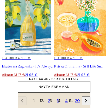
40%*
FEATURED ARTISTS
40%*
FEATURED ARTISTS
Ekaterina Zagorska - It’s Always Limoncello Time Juliste
Raissa Oltmanns - Still Life Summer Vibes Juliste
Alkaen 13,17 €
21,95 €
Alkaen 13,17 €
21,95 €
NÄYTTÄÄ 36 / 689 TUOTTEESTA
NÄYTÄ ENEMMÄN
1
2
3
4
…
20