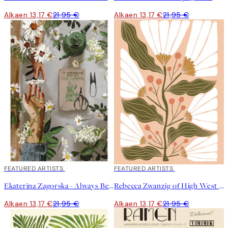
Alkaen 13,17 €
21,95 €
Alkaen 13,17 €
21,95 €
40%*
FEATURED ARTISTS
40%*
FEATURED ARTISTS
Ekaterina Zagorska - Always Be There for You Juliste
Rebecca Zwanzig of High West Wild - Maeve Juliste
Alkaen 13,17 €
21,95 €
Alkaen 13,17 €
21,95 €