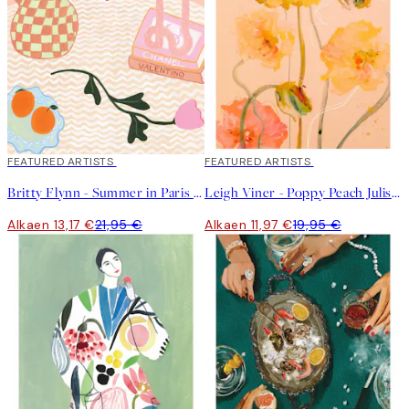
40%*
FEATURED ARTISTS
40%*
FEATURED ARTISTS
Britty Flynn - Summer in Paris Juliste
Leigh Viner - Poppy Peach Juliste
Alkaen 13,17 €
21,95 €
Alkaen 11,97 €
19,95 €