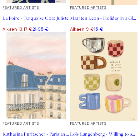
40%*
FEATURED ARTISTS
40%*
FEATURED ARTISTS
La Poire - Turquoise Coat Juliste
Maarten Leon - Holiday in a Glass No1 Juliste
Alkaen 13,17 €
21,95 €
Alkaen 9 €
15 €
40%*
FEATURED ARTISTS
40%*
FEATURED ARTISTS
Katharina Puritscher - Parisian Sky Juliste
Loïs Langenberg - Willing to share my Coffe with you Juliste