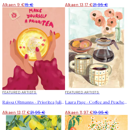
Alkaen 9 €
15 €
Alkaen 13,17 €
21,95 €
40%*
FEATURED ARTISTS
40%*
FEATURED ARTISTS
Raissa Oltmanns - Prioritea Juliste
Laura Page - Coffee and Peaches Juliste
Alkaen 13,17 €
21,95 €
Alkaen 11,97 €
19,95 €