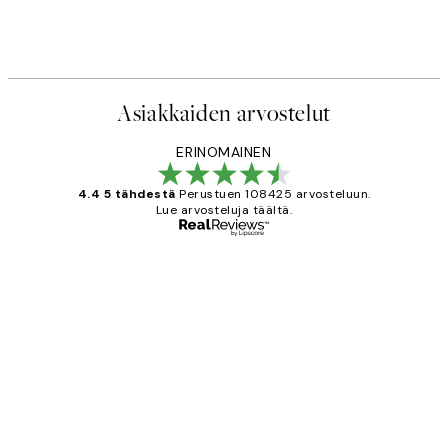
Asiakkaiden arvostelut
ERINOMAINEN
4.4 5 tähdestä
Perustuen 108425 arvosteluun.
Lue arvosteluja täältä.
Varmennettu ostaja
asiakkaiden
arvostelut
Very good quality. Fast delivery.
Thankyou.
19 touko
Tina I