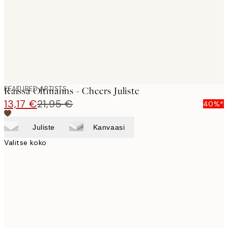
images
FEATURED ARTISTS
Raissa Oltmanns - Cheers Juliste
13,17 €
21,95 €
40%*
Juliste
Kanvaasi
Valitse koko