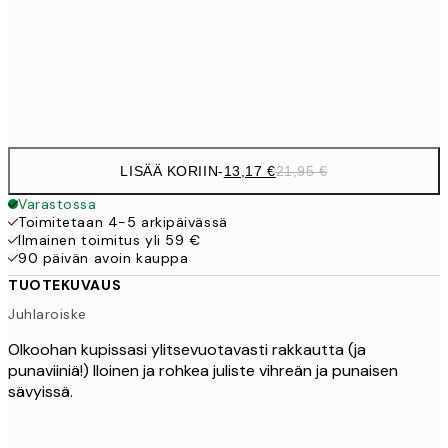
22,8
50x70 cm
Frame
options
LISÄÄ KORIIN
-
13,17 €
21,95 €
Varastossa
Toimitetaan 4-5 arkipäivässä
Ilmainen toimitus yli 59 €
90 päivän avoin kauppa
TUOTEKUVAUS
Juhlaroiske
Olkoohan kupissasi ylitsevuotavasti rakkautta (ja
punaviiniä!) Iloinen ja rohkea juliste vihreän ja punaisen
sävyissä.