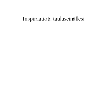
Alkaen 13,17 €
21,95 €
Inspiraatiota tauluseinällesi