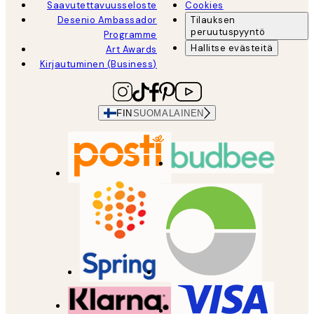
Saavutettavuusseloste
Cookies
Desenio Ambassador
Tilauksen
peruutuspyyntö
Programme
Hallitse evästeitä
Art Awards
Kirjautuminen (Business)
FIN
SUOMALAINEN