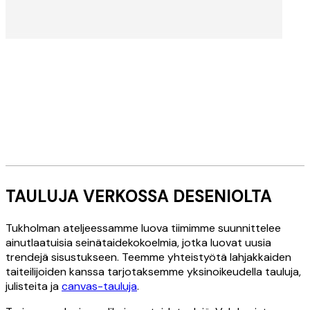
LUE LISÄÄ
Stockholm Atelier
TAULUJA VERKOSSA DESENIOLTA
Tukholman ateljeessamme luova tiimimme suunnittelee
Tukholman ateljeessamme intohimoiset taiteilijamme,
ainutlaatuisia seinätaidekokoelmia, jotka luovat uusia
valokuvaajamme ja suunnittelijamme luovat kauniita,
trendejä sisustukseen. Teemme yhteistyötä lahjakkaiden
Deseniolle ainutlaatuisia tauluja.
taiteilijoiden kanssa tarjotaksemme yksinoikeudella tauluja,
julisteita ja
canvas-tauluja
.