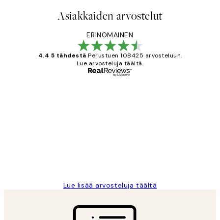
Asiakkaiden arvostelut
ERINOMAINEN
4.4 5 tähdestä
Perustuen 108425 arvosteluun.
Lue arvosteluja täältä.
Varmennettu ostaja
asiakkaiden
arvostelut
Very good quality. Fast delivery.
Thankyou.
19 touko
Tina I
Lue lisää arvosteluja täältä