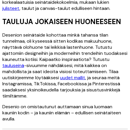
korkealaatuisia seinätaidekokoelmia, mukaan lukien
julisteet
, taulut ja canvas-taulut edulliseen hintaan.
TAULUJA JOKAISEEN HUONEESEEN
Desenion seinätaide kohottaa minkä tahansa tilan
tunnelmaa, oli kyseessä sitten kodikas makuuhuone,
näyttävä olohuone tai leikkisä lastenhuone. Tutustu
ajattomiin designeihin ja moderneihin trendeihin tuodaksesi
kauneutta kotiisi. Kaipaatko inspiraatiota? Tutustu
tauluseinä
-sivuumme nähdäksesi, mitä kaikkea on
mahdollista ja saat ideoita visiosi toteuttamiseen. Tilaa
uutiskirjeemme löytääksesi
uudet mallit
, ja seuraa meitä
Instagramissa, TikTokissa, Facebookissa ja Pinterestissä
saadaksesi yksinoikeudella tarjouksia ja sisustusvinkkejä
tiimiltämme.
Desenio on omistautunut auttamaan sinua luomaan
kauniin kodin – ja kauniin elämän – edullisen seinätaiteen
avulla.