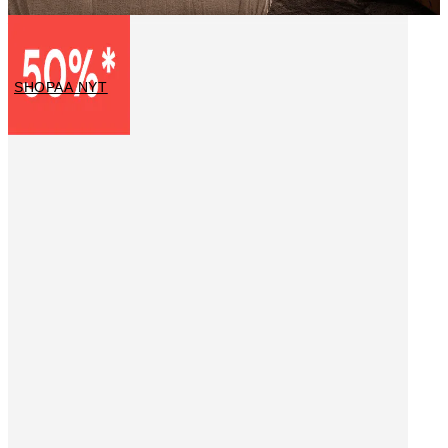
Valokuvataide
SHOPAA NYT