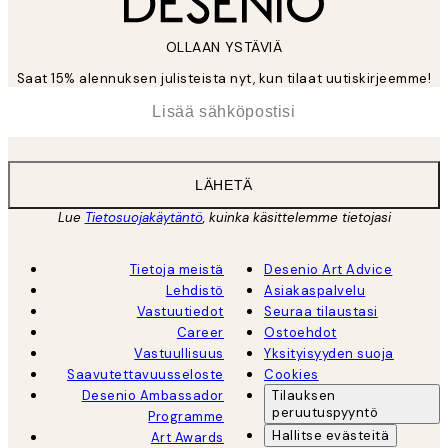
OLLAAN YSTÄVIÄ
Saat 15% alennuksen julisteista nyt, kun tilaat uutiskirjeemme!
*
Sähköposti
LÄHETÄ
Lue
Tietosuojakäytäntö
, kuinka käsittelemme tietojasi
Tietoja meistä
Desenio Art Advice
Lehdistö
Asiakaspalvelu
Vastuutiedot
Seuraa tilaustasi
Career
Ostoehdot
Vastuullisuus
Yksityisyyden suoja
Saavutettavuusseloste
Cookies
Desenio Ambassador
Tilauksen
peruutuspyyntö
Programme
Hallitse evästeitä
Art Awards