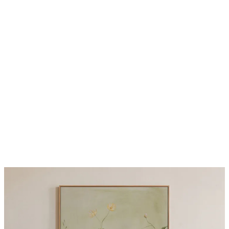
50%*
Scent of Roses Juliste
Alkaen 7,50 €
15 €