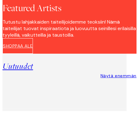
Featured Artists
Tutustu lahjakkaiden taiteilijoidemme teoksiin! Nämä
taiteilijat tuovat inspiraatiota ja luovuutta seinillesi erilaisilla
tyyleillä, vaikutteilla ja taustoilla.
SHOPPAA ALE
Uutuudet
Näytä enemmän
Product
Slider