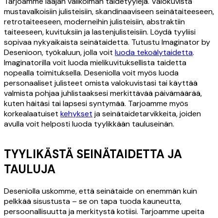
Tarjoamme laajan valikoiman taidetyylejä. Valokuvista
mustavalkoisiin julisteisiin, skandinaaviseen seinätaiteeseen,
retrotaiteeseen, moderneihin julisteisiin, abstraktiin
taiteeseen, kuvituksiin ja lastenjulisteisiin. Löydä tyyliisi
sopivaa nykyaikaista seinätaidetta. Tutustu Imaginator by
Desenioon, työkaluun, jolla voit
luoda tekoälytaidetta
.
Imaginatorilla voit luoda mielikuvituksellista taidetta
nopealla toimituksella. Deseniolla voit myös luoda
personaaliset julisteet omista valokuvistasi tai käyttää
valmista pohjaa juhlistaaksesi merkittävää päivämäärää,
kuten häitäsi tai lapsesi syntymää. Tarjoamme myös
korkealaatuiset
kehykset
ja seinätaidetarvikkeita, joiden
avulla voit helposti luoda tyylikkään tauluseinän.
TYYLIKÄSTÄ SEINÄTAIDETTA JA
TAULUJA
Deseniolla uskomme, että seinätaide on enemmän kuin
pelkkää sisustusta – se on tapa tuoda kauneutta,
persoonallisuutta ja merkitystä kotiisi. Tarjoamme upeita