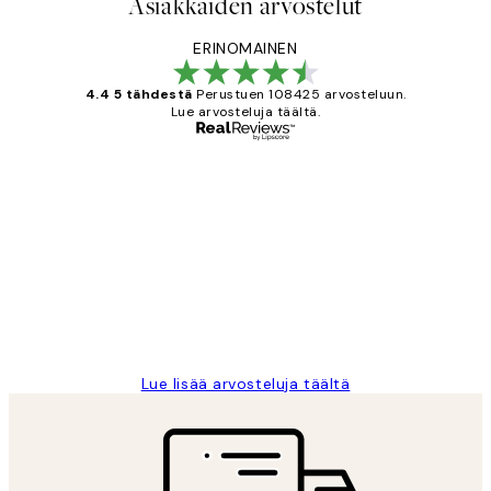
Asiakkaiden arvostelut
ERINOMAINEN
4.4 5 tähdestä
Perustuen 108425 arvosteluun.
Lue arvosteluja täältä.
Varmennettu ostaja
asiakkaiden
arvostelut
Very good quality. Fast delivery.
Thankyou.
19 touko
Tina I
Lue lisää arvosteluja täältä