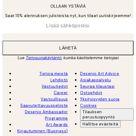
OLLAAN YSTÄVIÄ
Saat 15% alennuksen julisteista nyt, kun tilaat uutiskirjeemme!
*
Sähköposti
LÄHETÄ
Lue
Tietosuojakäytäntö
, kuinka käsittelemme tietojasi
Tietoja meistä
Desenio Art Advice
Lehdistö
Asiakaspalvelu
Vastuutiedot
Seuraa tilaustasi
Career
Ostoehdot
Vastuullisuus
Yksityisyyden suoja
Saavutettavuusseloste
Cookies
Desenio Ambassador
Tilauksen
peruutuspyyntö
Programme
Hallitse evästeitä
Art Awards
Kirjautuminen (Business)