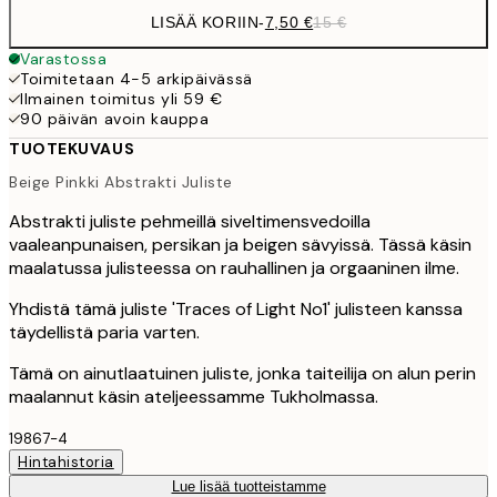
LISÄÄ KORIIN
-
7,50 €
15 €
Varastossa
Toimitetaan 4-5 arkipäivässä
Ilmainen toimitus yli 59 €
90 päivän avoin kauppa
TUOTEKUVAUS
Beige Pinkki Abstrakti Juliste
Abstrakti juliste pehmeillä siveltimensvedoilla
vaaleanpunaisen, persikan ja beigen sävyissä. Tässä käsin
maalatussa julisteessa on rauhallinen ja orgaaninen ilme.
Yhdistä tämä juliste 'Traces of Light No1' julisteen kanssa
täydellistä paria varten.
Tämä on ainutlaatuinen juliste, jonka taiteilija on alun perin
maalannut käsin ateljeessamme Tukholmassa.
19867-4
Hintahistoria
Lue lisää tuotteistamme