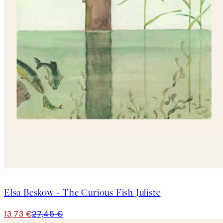
50%*
Elsa Beskow - The Curious Fish Juliste
13,73 €
27,45 €