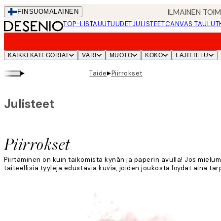
Skip
ILMAINEN TOI
FIN
SUOMALAINEN
to
TOP-LISTA
UUTUUDET
JULISTEET
CANVAS TAULUT
main
content.
KAIKKI KATEGORIAT
VÄRI
MUOTO
KOKO
LAJITTELU
▸
▸
Taide
Piirrokset
Julisteet
Piirrokset
Piirtäminen on kuin taikomista kynän ja paperin avulla! Jos mielummi
taiteellisia tyylejä edustavia kuvia, joiden joukosta löydät aina tar