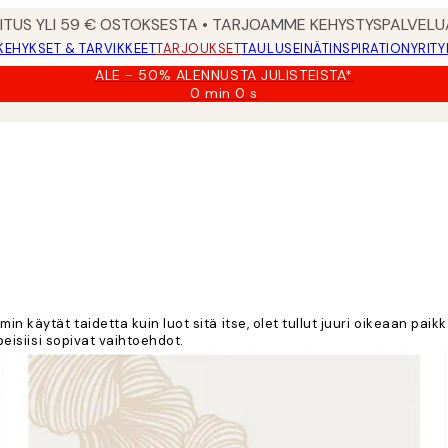
MITUS YLI 59 € OSTOKSESTA • TARJOAMME KEHYSTYSPALVELU
KEHYKSET & TARVIKKEET
TARJOUKSET
TAULUSEINÄT
INSPIRATION
YRITY
ALE - 50% ALENNUSTA JULISTEISTA*
0 min
0 s
Voimassa
asti:
2026-
08-
09
n käytät taidetta kuin luot sitä itse, olet tullut juuri oikeaan paikk
peisiisi sopivat vaihtoehdot.