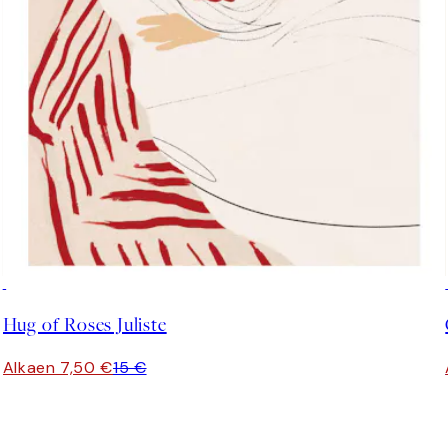
50%*
Hug of Roses Juliste
Alkaen 7,50 €
15 €