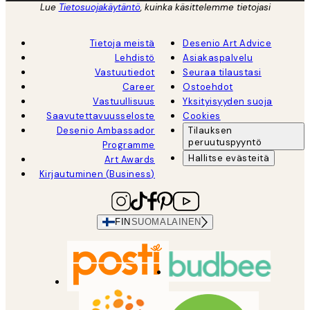
Lue
Tietosuojakäytäntö
, kuinka käsittelemme tietojasi
Tietoja meistä
Desenio Art Advice
Lehdistö
Asiakaspalvelu
Vastuutiedot
Seuraa tilaustasi
Career
Ostoehdot
Vastuullisuus
Yksityisyyden suoja
Saavutettavuusseloste
Cookies
Desenio Ambassador
Tilauksen
peruutuspyyntö
Programme
Hallitse evästeitä
Art Awards
Kirjautuminen (Business)
FIN
SUOMALAINEN