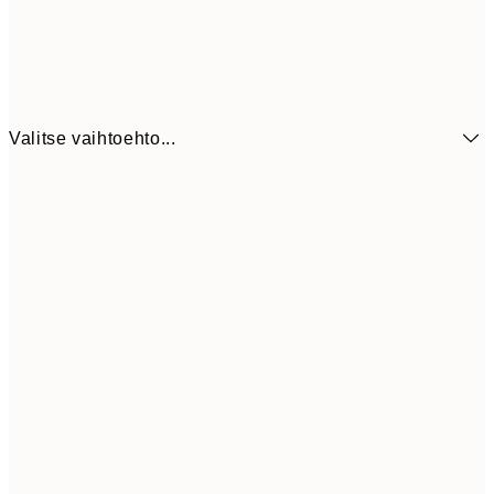
Valitse vaihtoehto...
3,
13x18 cm
7,