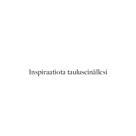
50%*
on Green Juliste
Catzilla Juliste
Alkaen 3,98 €
7,95 €
Inspiraatiota tauluseinällesi