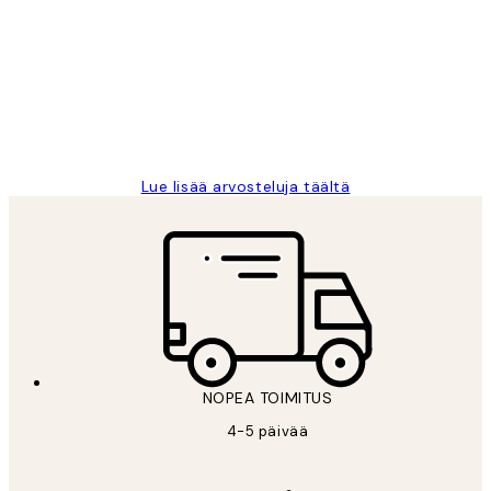
arvostelut
Very good quality. Fast delivery.
Thankyou.
19 touko
Tina I
Lue lisää arvosteluja täältä
NOPEA TOIMITUS
4-5 päivää