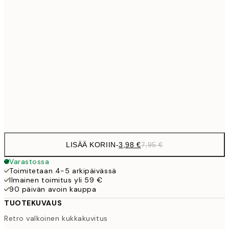
6,
21x30 cm
9,
30x40 cm
19,
16,2
50x70 cm
32,
Frame
options
LISÄÄ KORIIN
-
3,98 €
7,95 €
Varastossa
Toimitetaan 4-5 arkipäivässä
Ilmainen toimitus yli 59 €
90 päivän avoin kauppa
TUOTEKUVAUS
Retro valkoinen kukkakuvitus