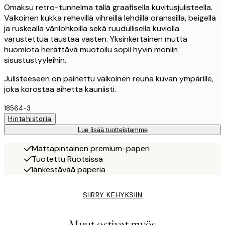
Omaksu retro-tunnelma tällä graafisella kuvitusjulisteella.
Valkoinen kukka rehevillä vihreillä lehdillä oranssilla, beigellä
ja ruskealla värilohkoilla sekä ruudullisella kuviolla
varustettua taustaa vasten. Yksinkertainen mutta
huomiota herättävä muotoilu sopii hyvin moniin
sisustustyyleihin.
Julisteeseen on painettu valkoinen reuna kuvan ympärille,
joka korostaa aihetta kauniisti.
18564-3
Hintahistoria
Lue lisää tuotteistamme
Mattapintainen premium-paperi
Tuotettu Ruotsissa
Iänkestävää paperia
SIIRRY KEHYKSIIN
Muut ostivat myös