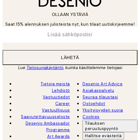
OLLAAN YSTÄVIÄ
Saat 15% alennuksen julisteista nyt, kun tilaat uutiskirjeemme!
*
Sähköposti
LÄHETÄ
Lue
Tietosuojakäytäntö
, kuinka käsittelemme tietojasi
Tietoja meistä
Desenio Art Advice
Lehdistö
Asiakaspalvelu
Vastuutiedot
Seuraa tilaustasi
Career
Ostoehdot
Vastuullisuus
Yksityisyyden suoja
Saavutettavuusseloste
Cookies
Desenio Ambassador
Tilauksen
peruutuspyyntö
Programme
Hallitse evästeitä
Art Awards