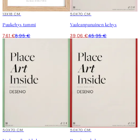
15%*
13X18 CM
15%*
50X70 CM
Puukehys tammi
Vaaleanpunainen kehys
7,61 €
8,95 €
39,06 €
45,95 €
15%*
50X70 CM
15%*
50X70 CM