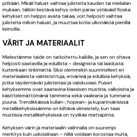
pitkään. Mikäli haluat vaihtaa julisteita kauden tai mielialan
mukaan, tällöin kestävä kehys onkin paras ystäväsi! Koska
kehykset on helppo avata takaa, voit helposti vaihtaa
julisteita milloin haluat, ja muuttaa kotisi ulkonäköä pienillä
keinoilla.
VÄRIT JA MATERIAALIT
Mielestämme taide on tarkoitettu kaikille, ja sen on oltava
helposti saatavilla ja edullista – designista tai laadusta
kuitenkaan tinkimättä. Siksi olemmekin suunnitelleet eri
materiaaleista valmistettuja, erivärisiä ja edullisia kehyksiä,
jotka täydentävät julisteitasi ja valokuviasi. Puiset
kehyksemme ovat saatavina klassisen mustina, valkoisina ja
käsittelemättömänä tammena sekä vaaleana ja tummana
puuna.
Trendikkäissä kullan-, hopean- ja kuparinvärisissä
metallikehyksissämme on kiiltävä viimeistely, kun taas
mustissa metallikehyksissä on tyylikäs mattapinta.
Kehyksen värin ja materiaalin valinnalla on suurempi
merkitys kuin uskoisikaan – niillä voidaan korostaa muita,