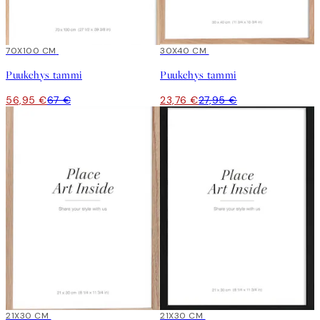
15%*
70X100 CM
15%*
30X40 CM
Puukehys tammi
Puukehys tammi
56,95 €
67 €
23,76 €
27,95 €
15%*
21X30 CM
15%*
21X30 CM