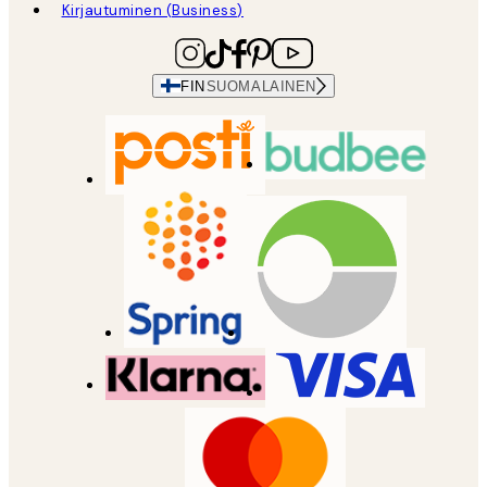
Kirjautuminen (Business)
FIN
SUOMALAINEN