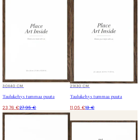
15%*
30X40 CM
15%*
21X30 CM
Taulukehys tummaa puuta
Taulukehys tummaa puuta
23,76 €
27,95 €
11,05 €
13 €