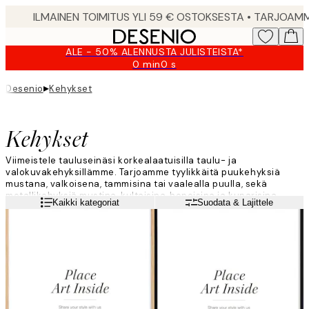
Skip
to
main
ALE - 50% ALENNUSTA JULISTEISTA*
content.
0 min
0 s
Voimassa
asti:
▸
Desenio
Kehykset
2026-
08-
10
Kehykset
Viimeistele tauluseinäsi korkealaatuisilla taulu- ja
valokuvakehyksillämme. Tarjoamme tyylikkäitä puukehyksiä
mustana, valkoisena, tammisina tai vaalealla puulla, sekä
metallikehyksiä mustina, kultaisina, hopeisina ja kuparisina.
Lue lisää
Kaikki kategoriat
Suodata & Lajittele
Kehyksiä on kahdeksassa eri koossa aina pienistä 13x18 cm
valokuvakehyksistä, suuriin, jopa 70x100 cm taulukehyksiin asti.