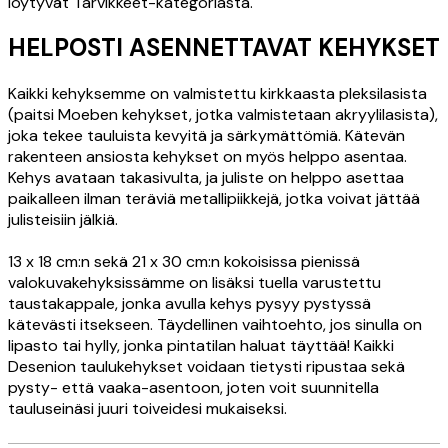
löytyvät Tarvikkeet-kategoriasta.
HELPOSTI ASENNETTAVAT KEHYKSET
Kaikki kehyksemme on valmistettu kirkkaasta pleksilasista
(paitsi Moeben kehykset, jotka valmistetaan akryylilasista),
joka tekee tauluista kevyitä ja särkymättömiä. Kätevän
rakenteen ansiosta kehykset on myös helppo asentaa.
Kehys avataan takasivulta, ja juliste on helppo asettaa
paikalleen ilman teräviä metallipiikkejä, jotka voivat jättää
julisteisiin jälkiä.
13 x 18 cm:n sekä 21 x 30 cm:n kokoisissa pienissä
valokuvakehyksissämme on lisäksi tuella varustettu
taustakappale, jonka avulla kehys pysyy pystyssä
kätevästi itsekseen. Täydellinen vaihtoehto, jos sinulla on
lipasto tai hylly, jonka pintatilan haluat täyttää! Kaikki
Desenion taulukehykset voidaan tietysti ripustaa sekä
pysty- että vaaka-asentoon, joten voit suunnitella
tauluseinäsi juuri toiveidesi mukaiseksi.