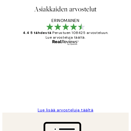
Asiakkaiden arvostelut
ERINOMAINEN
4.4 5 tähdestä
Perustuen 108425 arvosteluun.
Lue arvosteluja täältä.
Varmennettu ostaja
asiakkaiden
arvostelut
Very good quality. Fast delivery.
Thankyou.
19 touko
Tina I
Lue lisää arvosteluja täältä