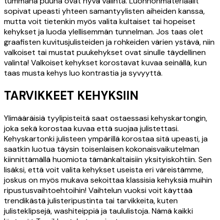
tummana puuna ovat hyvä valinta. Luonnonmateriaalit
sopivat upeasti yhteen samantyylisten aiheiden kanssa,
mutta voit tietenkin myös valita kultaiset tai hopeiset
kehykset ja luoda ylellisemmän tunnelman. Jos taas olet
graafisten kuvitusjulisteiden ja rohkeiden värien ystävä, niin
valkoiset tai mustat puukehykset ovat sinulle täydellinen
valinta! Valkoiset kehykset korostavat kuvaa seinällä, kun
taas musta kehys luo kontrastia ja syvyyttä.
TARVIKKEET KEHYKSIIN
Ylimääräisiä tyylipisteitä saat ostaessasi kehyskartongin,
joka sekä korostaa kuvaa että suojaa julistettasi.
Kehyskartonki julisteen ympärillä korostaa sitä upeasti, ja
saatkin luotua täysin toisenlaisen kokonaisvaikutelman
kiinnittämällä huomiota tämänkaltaisiin yksityiskohtiin. Sen
lisäksi, että voit valita kehykset useista eri väreistämme,
joskus on myös mukava sekoittaa klassisia kehyksiä muihin
ripustusvaihtoehtoihin! Vaihtelun vuoksi voit käyttää
trendikästä julisteripustinta tai tarvikkeita, kuten
julisteklipsejä, washiteippiä ja taululistoja. Nämä kaikki