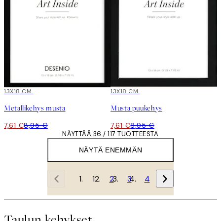
15%*
13X18 CM
15%*
13X18 CM
Metallikehys musta
Musta puukehys
7,61 €
8,95 €
7,61 €
8,95 €
NÄYTTÄÄ 36 / 117 TUOTTEESTA
NÄYTÄ ENEMMÄN
1
2
3
4
Taulun kehykset