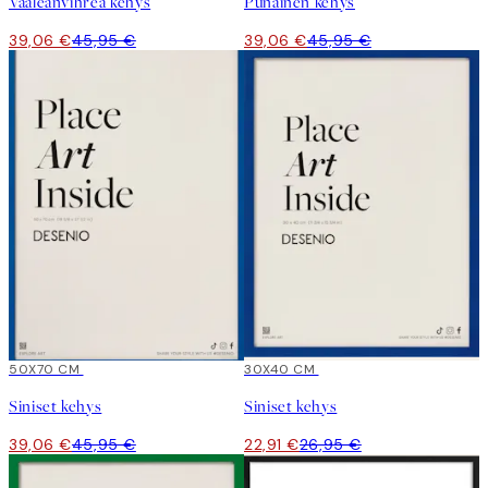
Vaaleanvihreä kehys
Punainen kehys
39,06 €
45,95 €
39,06 €
45,95 €
15%*
50X70 CM
15%*
30X40 CM
Siniset kehys
Siniset kehys
39,06 €
45,95 €
22,91 €
26,95 €