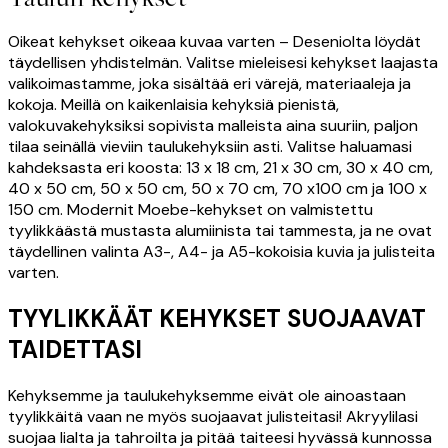
Oikeat kehykset oikeaa kuvaa varten – Deseniolta löydät
täydellisen yhdistelmän. Valitse mieleisesi kehykset laajasta
valikoimastamme, joka sisältää eri värejä, materiaaleja ja
kokoja. Meillä on kaikenlaisia kehyksiä pienistä,
valokuvakehyksiksi sopivista malleista aina suuriin, paljon
tilaa seinällä vieviin taulukehyksiin asti. Valitse haluamasi
kahdeksasta eri koosta: 13 x 18 cm, 21 x 30 cm, 30 x 40 cm,
40 x 50 cm, 50 x 50 cm, 50 x 70 cm, 70 x100 cm ja 100 x
150 cm. Modernit Moebe-kehykset on valmistettu
tyylikkäästä mustasta alumiinista tai tammesta, ja ne ovat
täydellinen valinta A3-, A4- ja A5-kokoisia kuvia ja julisteita
varten.
TYYLIKKÄÄT KEHYKSET SUOJAAVAT
TAIDETTASI
Kehyksemme ja taulukehyksemme eivät ole ainoastaan
tyylikkäitä vaan ne myös suojaavat julisteitasi! Akryylilasi
suojaa lialta ja tahroilta ja pitää taiteesi hyvässä kunnossa