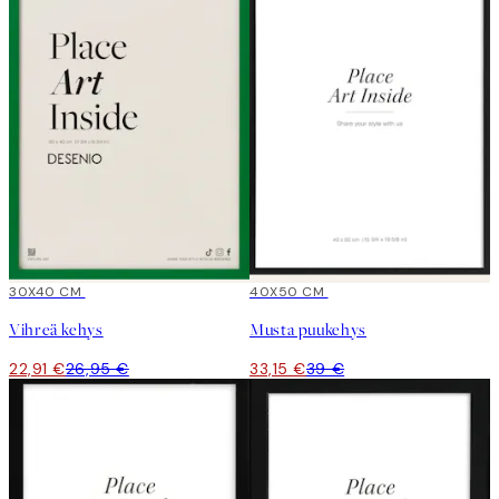
15%*
30X40 CM
15%*
40X50 CM
Vihreä kehys
Musta puukehys
22,91 €
26,95 €
33,15 €
39 €