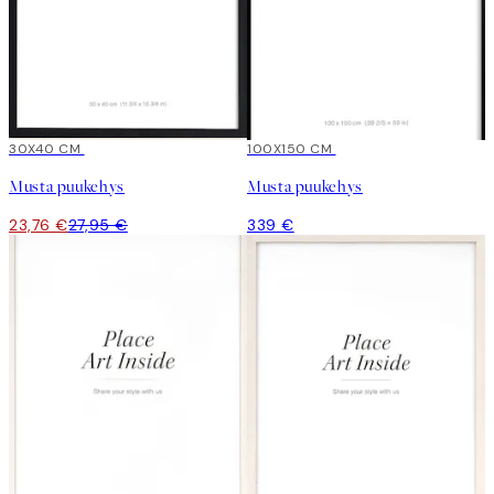
15%*
30X40 CM
100X150 CM
Musta puukehys
Musta puukehys
23,76 €
27,95 €
339 €