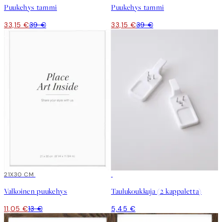
Puukehys tammi
Puukehys tammi
33,15 €
39 €
33,15 €
39 €
15%*
21X30 CM
Valkoinen puukehys
Taulukoukkuja (2 kappaletta)
11,05 €
13 €
5,45 €