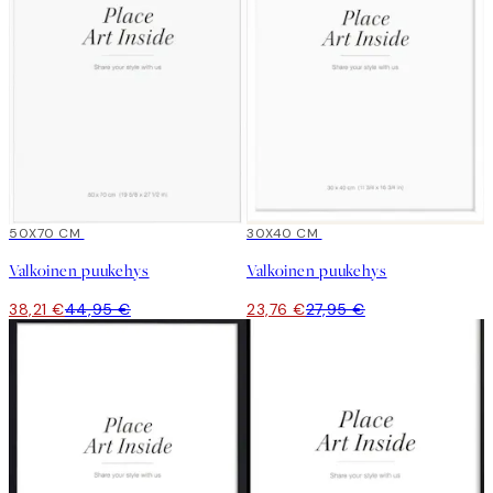
15%*
50X70 CM
15%*
30X40 CM
Valkoinen puukehys
Valkoinen puukehys
38,21 €
44,95 €
23,76 €
27,95 €