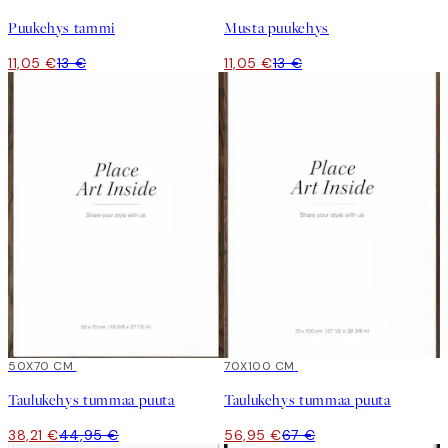
Puukehys tammi
Musta puukehys
11,05 €
13 €
11,05 €
13 €
15%*
50X70 CM
15%*
70X100 CM
Taulukehys tummaa puuta
Taulukehys tummaa puuta
38,21 €
44,95 €
56,95 €
67 €