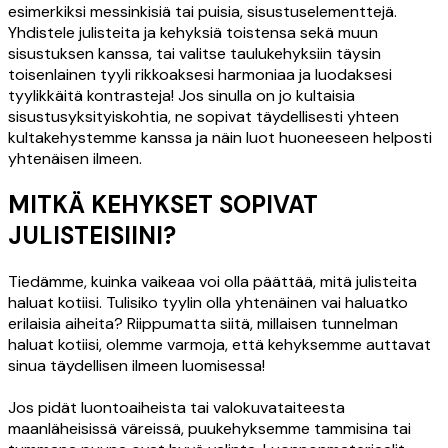
esimerkiksi messinkisiä tai puisia, sisustuselementtejä.
Yhdistele julisteita ja kehyksiä toistensa sekä muun
sisustuksen kanssa, tai valitse taulukehyksiin täysin
toisenlainen tyyli rikkoaksesi harmoniaa ja luodaksesi
tyylikkäitä kontrasteja! Jos sinulla on jo kultaisia
sisustusyksityiskohtia, ne sopivat täydellisesti yhteen
kultakehystemme kanssa ja näin luot huoneeseen helposti
yhtenäisen ilmeen.
MITKÄ KEHYKSET SOPIVAT
JULISTEISIINI?
Tiedämme, kuinka vaikeaa voi olla päättää, mitä julisteita
haluat kotiisi. Tulisiko tyylin olla yhtenäinen vai haluatko
erilaisia aiheita? Riippumatta siitä, millaisen tunnelman
haluat kotiisi, olemme varmoja, että kehyksemme auttavat
sinua täydellisen ilmeen luomisessa!
Jos pidät luontoaiheista tai valokuvataiteesta
maanläheisissä väreissä, puukehyksemme tammisina tai