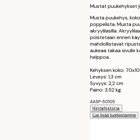
30x40 cm
Mustat puukehykset j
40x50 cm
Musta puukehys, koko
poppelista. Musta pu
akryylilasilla. Akryyli
50x50 cm
poistetaan ennen käyt
mahdollistavat ripust
50x70 cm
aukeaa takaa sivulle k
helppoa.
70x100 cm
Kehyksen koko: 70x1
Leveys: 1,3 cm
100x150 cm
Syvyys: 2,2 cm
Paino: 3,52 kg
AASP-50105
Hintahistoria
Lue lisää tuotteistamme