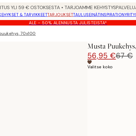
MITUS YLI 59 € OSTOKSESTA • TARJOAMME KEHYSTYSPALVELU
KEHYKSET & TARVIKKEET
TARJOUKSET
TAULUSEINÄT
INSPIRATION
YRITY
ALE - 50% ALENNUSTA JULISTEISTA*
puukehys, 70x100
Musta Puukehys
56,95 €
67 €
Valitse koko