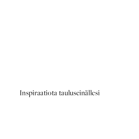
50%*
Prada Juliste
Alkaen 3,98 €
7,95 €
Inspiraatiota tauluseinällesi