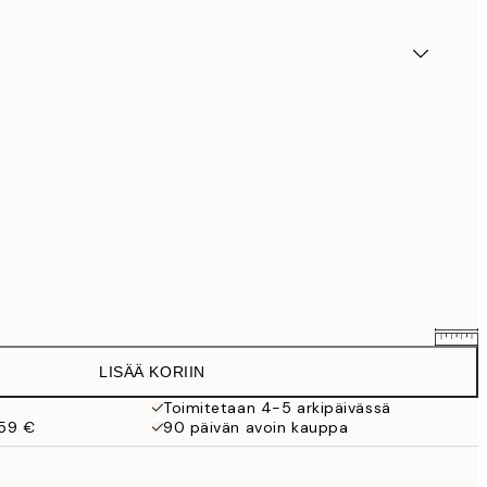
LISÄÄ KORIIN
7,61 €
8,95 €
Toimitetaan 4-5 arkipäivässä
 59 €
90 päivän avoin kauppa
11,05 €
13 €
23,76 €