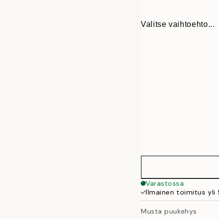
Valitse vaihtoehto...
13x18 cm
Varastossa
Ilmainen toimitus yli
21x30 cm
Musta puukehys