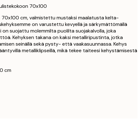
27,95 €
ulistekokoon 70x100
33,15 €
 70x100 cm, valmistettu mustaksi maalatusta kelta-
39 €
ukehyksemme on varustettu kevyellä ja särkymättömällä
33,15 €
lasi on suojattu molemmilta puolilta suojakalvolla, joka
39 €
töä. Kehyksen takana on kaksi metalliripustinta, jotka
amisen seinällä sekä pysty- että vaakasuunnassa. Kehys
38,21 €
ääntyvillä metalliklipseillä, mikä tekee taiteesi kehystämisestä
44,95 €
56,95 €
67 €
00 cm
339 €