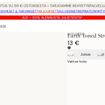
MITUS YLI 59 € OSTOKSESTA • TARJOAMME KEHYSTYSPALVELU
KEHYKSET & TARVIKKEET
TARJOUKSET
TAULUSEINÄT
INSPIRATION
YRITY
ALE - 50% ALENNUSTA JULISTEISTA*
iste
UUTUUDET
Earth Toned Stro
13 €
Juliste
Valitse koko