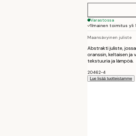
40x50 cm
Varastossa
Ilmainen toimitus yli
50x50 cm
Maansävyinen juliste
50x70 cm
Abstrakti juliste, jos
oranssin, keltaisen ja 
70x100 cm
tekstuuria ja lämpöä.
20462-4
100x150 cm
Lue lisää tuotteistamme