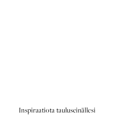
50%*
Earthy Layers No3 Juliste
Alkaen 10,98 €
21,95 €
Inspiraatiota tauluseinällesi