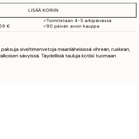
LISÄÄ KORIIN
27,45 €
Toimitetaan 4-5 arkipäivässä
 59 €
90 päivän avoin kauppa
27,45 €
32,45 €
sa paksuja siveltimenvetoja maanläheisissä vihreän, ruskean,
valkoisen sävyissä. Täydellisiä tauluja kotiisi tuomaan
49 €
119 €