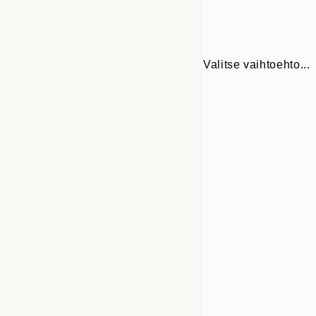
Valitse vaihtoehto...
Frame
21x30 cm
options
30x40 cm