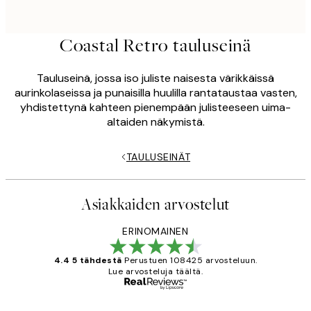
Coastal Retro tauluseinä
Tauluseinä, jossa iso juliste naisesta värikkäissä
aurinkolaseissa ja punaisilla huulilla rantataustaa vasten,
yhdistettynä kahteen pienempään julisteeseen uima-
altaiden näkymistä.
TAULUSEINÄT
Asiakkaiden arvostelut
ERINOMAINEN
4.4 5 tähdestä
Perustuen 108425 arvosteluun.
Lue arvosteluja täältä.
Varmennettu ostaja