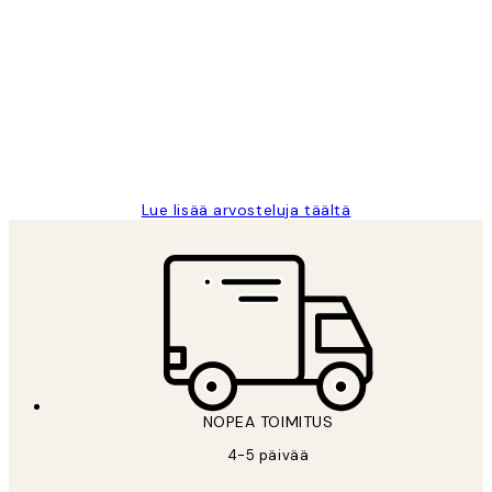
asiakkaiden
arvostelut
Very good quality. Fast delivery.
Thankyou.
19 touko
Tina I
Lue lisää arvosteluja täältä
NOPEA TOIMITUS
4-5 päivää