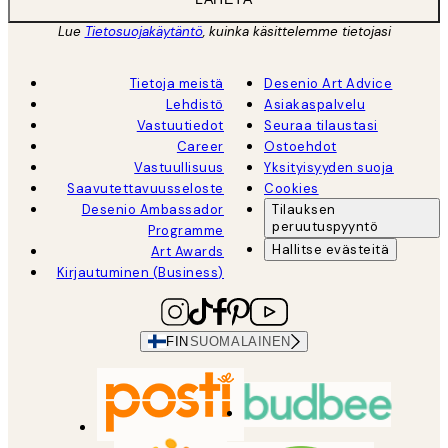
Lue
Tietosuojakäytäntö
, kuinka käsittelemme tietojasi
Tietoja meistä
Desenio Art Advice
Lehdistö
Asiakaspalvelu
Vastuutiedot
Seuraa tilaustasi
Career
Ostoehdot
Vastuullisuus
Yksityisyyden suoja
Saavutettavuusseloste
Cookies
Desenio Ambassador
Tilauksen
peruutuspyyntö
Programme
Hallitse evästeitä
Art Awards
Kirjautuminen (Business)
FIN
SUOMALAINEN