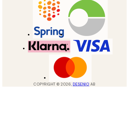
COPYRIGHT ©
2026
,
DESENIO
AB