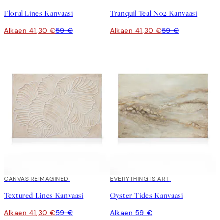
Floral Lines Kanvaasi
Tranquil Teal No2 Kanvaasi
Alkaen 41,30 €
59 €
Alkaen 41,30 €
59 €
30%*
CANVAS REIMAGINED
EVERYTHING IS ART
Textured Lines Kanvaasi
Oyster Tides Kanvaasi
Alkaen 41,30 €
59 €
Alkaen 59 €