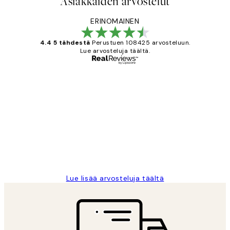
Asiakkaiden arvostelut
ERINOMAINEN
4.4 5 tähdestä
Perustuen 108425 arvosteluun.
Lue arvosteluja täältä.
Varmennettu ostaja
asiakkaiden
arvostelut
Very good quality. Fast delivery.
Thankyou.
19 touko
Tina I
Lue lisää arvosteluja täältä