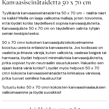
Kanvaasiseinätaidetta 50 x 70 cm
Tyylikästä kanvaasiseinätaidetta 50 x 70 cm – täältä näet
ne kaikki! Meillä on laaja valikoima malleja, joten toivomme,
että löydät kotiisi täydellisesti sopivia kanvaasijulisteita.
Kanvaasijuliste 50 x 70 cm on täydellinen valinta tyhjän
seinän keskipisteeksi.
50 x 70 cm:n kokoinen kanvaasijulistekokoelmamme
koostuu useista erilaisista kanvaaseista. Jos kodissasi on
vaaleita ja ilmavia värejä, kuten valkoista, vaaleaa beigeä tai
harmaata, löydät helposti minimalistisia kanvaasijulisteita,
jotka sopivat hyvin neutraaliin sisustukseen. Haluatko sen
sijaan lisätä väriä kotiisi? Löydät myös helposti 50 x 70
cm:n kokoista kanvaasiseinätaidetta kirkkaissa väreissä,
jotka tuovat seinillesi hauskuutta!
Tutustu koko 50 x 70 cm:n kokoisten kanvaasimaalauksien
valikoimaamme ja löydä suosikkisi!