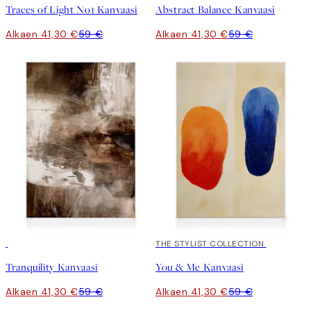
Traces of Light No1 Kanvaasi
Abstract Balance Kanvaasi
Alkaen 41,30 €
59 €
Alkaen 41,30 €
59 €
30%*
30%*
THE STYLIST COLLECTION
Tranquility Kanvaasi
You & Me Kanvaasi
Alkaen 41,30 €
59 €
Alkaen 41,30 €
59 €