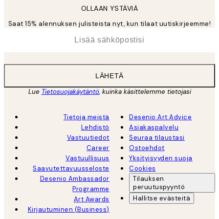
OLLAAN YSTÄVIÄ
Saat 15% alennuksen julisteista nyt, kun tilaat uutiskirjeemme!
*
Sähköposti
LÄHETÄ
Lue
Tietosuojakäytäntö
, kuinka käsittelemme tietojasi
Tietoja meistä
Desenio Art Advice
Lehdistö
Asiakaspalvelu
Vastuutiedot
Seuraa tilaustasi
Career
Ostoehdot
Vastuullisuus
Yksityisyyden suoja
Saavutettavuusseloste
Cookies
Desenio Ambassador
Tilauksen
peruutuspyyntö
Programme
Hallitse evästeitä
Art Awards
Kirjautuminen (Business)