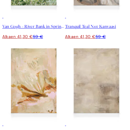
30%*
30%*
Van Gogh - River Bank in Springtime Kanvaasi
Tranquil Teal No1 Kanvaasi
Alkaen 41,30 €
59 €
Alkaen 41,30 €
59 €
30%*
30%*