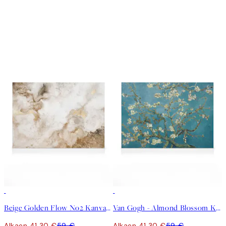
30%*
30%*
Beige Golden Flow No2 Kanvaasi
Van Gogh - Almond Blossom Kanvaasi
Alkaen 41,30 €
59 €
Alkaen 41,30 €
59 €