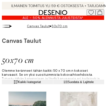
Skip
to
main
ALE - 50% ALENNUSTA JULISTEISTA*
content.
▸
▸
Canvas Taulut
50x70 cm
Canvas Taulut
50x70 cm
Olemme keränneet tähän kaikki 50 x 70 cm:n kokoiset
kanvaasit. Se on yksi suosituimmista kokovaihtoehdoista.
Tutustu tähän kategoriaan ja löydä kanvaaseja eri tyyleissä ja
Lue lisää
Kaikki kategoriat
Suodata & Lajittele
kuvioissa, joilla sisustat kotisi.