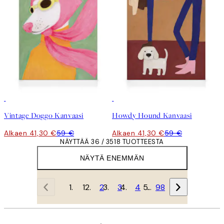
30%*
30%*
Vintage Doggo Kanvaasi
Howdy Hound Kanvaasi
Alkaen 41,30 €
59 €
Alkaen 41,30 €
59 €
NÄYTTÄÄ 36 / 3518 TUOTTEESTA
NÄYTÄ ENEMMÄN
1
2
3
4
…
98