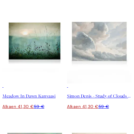
30%*
30%*
Meadow In Dawn Kanvaasi
Simon Denis - Study of Clouds with a Sunset near Rome Kanvaasi
Alkaen 41,30 €
59 €
Alkaen 41,30 €
59 €