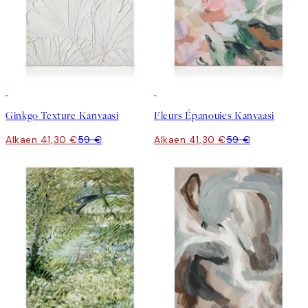
30%*
30%*
Ginkgo Texture Kanvaasi
Fleurs Épanouies Kanvaasi
Alkaen 41,30 €
59 €
Alkaen 41,30 €
59 €