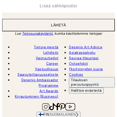
*
Sähköposti
LÄHETÄ
Lue
Tietosuojakäytäntö
, kuinka käsittelemme tietojasi
Tietoja meistä
Desenio Art Advice
Lehdistö
Asiakaspalvelu
Vastuutiedot
Seuraa tilaustasi
Career
Ostoehdot
Vastuullisuus
Yksityisyyden suoja
Saavutettavuusseloste
Cookies
Desenio Ambassador
Tilauksen
peruutuspyyntö
Programme
Hallitse evästeitä
Art Awards
Kirjautuminen (Business)
FIN
SUOMALAINEN