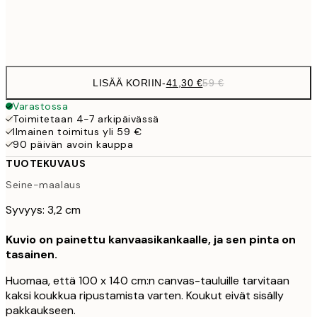
Ei kehystä
LISÄÄ KORIIN
-
41,30 €
59 €
Varastossa
Toimitetaan 4-7 arkipäivässä
Ilmainen toimitus yli 59 €
90 päivän avoin kauppa
TUOTEKUVAUS
Seine-maalaus
Syvyys: 3,2 cm
Kuvio on painettu kanvaasikankaalle, ja sen pinta on
tasainen.
Huomaa, että 100 x 140 cm:n canvas-tauluille tarvitaan
kaksi koukkua ripustamista varten. Koukut eivät sisälly
pakkaukseen.