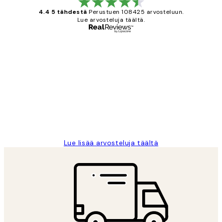
4.4 5 tähdestä
Perustuen 108425 arvosteluun.
Lue arvosteluja täältä.
Varmennettu ostaja
asiakkaiden
arvostelut
Very good quality. Fast delivery.
Thankyou.
19 touko
Tina I
Lue lisää arvosteluja täältä