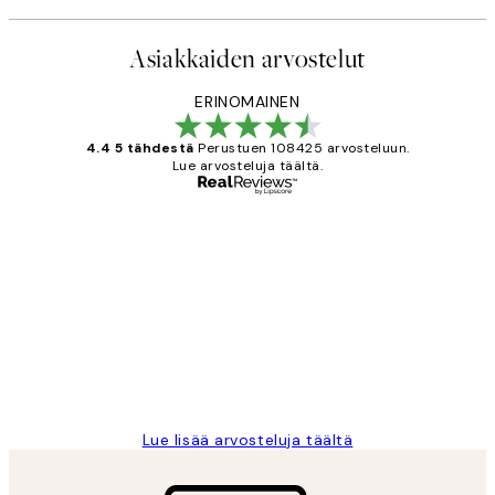
Asiakkaiden arvostelut
ERINOMAINEN
4.4 5 tähdestä
Perustuen 108425 arvosteluun.
Lue arvosteluja täältä.
Varmennettu ostaja
asiakkaiden
arvostelut
Very good quality. Fast delivery.
Thankyou.
19 touko
Tina I
Lue lisää arvosteluja täältä