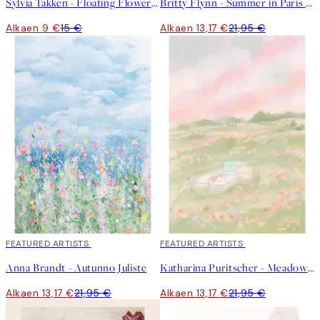
Sylvia Takken - Floating Flowers Juliste
Britty Flynn - Summer in Paris Juliste
Alkaen 9 €
15 €
Alkaen 13,17 €
21,95 €
40%*
FEATURED ARTISTS
40%*
FEATURED ARTISTS
Anna Brandt - Autunno Juliste
Katharina Puritscher - Meadow Juliste
Alkaen 13,17 €
21,95 €
Alkaen 13,17 €
21,95 €