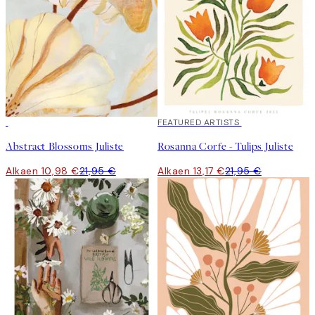
50%*
40%*
FEATURED ARTISTS
Abstract Blossoms Juliste
Rosanna Corfe - Tulips Juliste
Alkaen 10,98 €
21,95 €
Alkaen 13,17 €
21,95 €