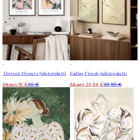
-40%
-40%
Abstract Flowers Julistepaketti
Fading Florals Julistepaketti
Alkaen 18 €
30 €
Alkaen 23,94 €
39,90 €