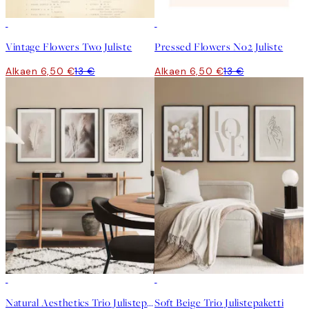
50%*
50%*
Vintage Flowers Two Juliste
Pressed Flowers No2 Juliste
Alkaen 6,50 €
13 €
Alkaen 6,50 €
13 €
-40%
-40%
Natural Aesthetics Trio Julistepaketti
Soft Beige Trio Julistepaketti