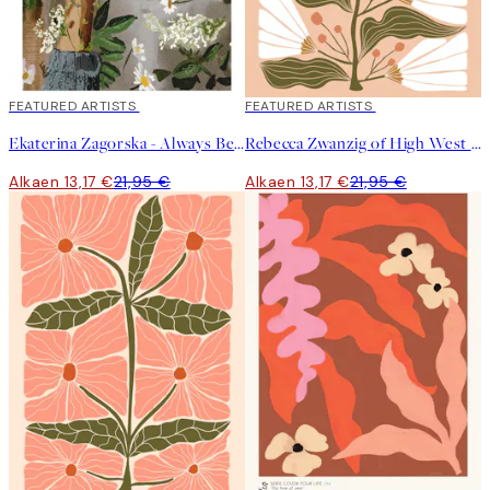
40%*
FEATURED ARTISTS
40%*
FEATURED ARTISTS
Ekaterina Zagorska - Always Be There for You Juliste
Rebecca Zwanzig of High West Wild - Maeve Juliste
Alkaen 13,17 €
21,95 €
Alkaen 13,17 €
21,95 €