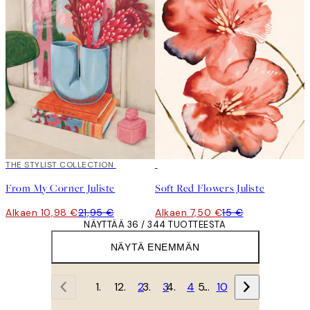
50%*
THE STYLIST COLLECTION
50%*
From My Corner Juliste
Soft Red Flowers Juliste
Alkaen 10,98 €
21,95 €
Alkaen 7,50 €
15 €
NÄYTTÄÄ 36 / 344 TUOTTEESTA
NÄYTÄ ENEMMÄN
1
2
3
4
…
10