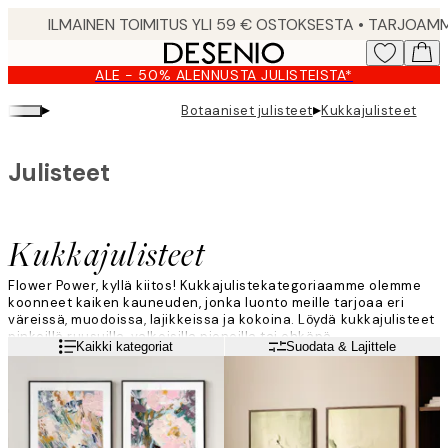
Skip
to
main
ALE - 50% ALENNUSTA JULISTEISTA*
content.
▸
▸
Botaaniset julisteet
Kukkajulisteet
Julisteet
Kukkajulisteet
Flower Power, kyllä kiitos! Kukkajulistekategoriaamme olemme
koonneet kaiken kauneuden, jonka luonto meille tarjoaa eri
väreissä, muodoissa, lajikkeissa ja kokoina. Löydä kukkajulisteet
pinkeillä ruusuilla, valkoisilla pioneilla tai ehkäpä
Lue lisää
Kaikki kategoriat
Suodata & Lajittele
mustavalkoisena kimppuna? Sinä päätät, mitkä kukkajulisteet
saavat muuttaa kotiisi!