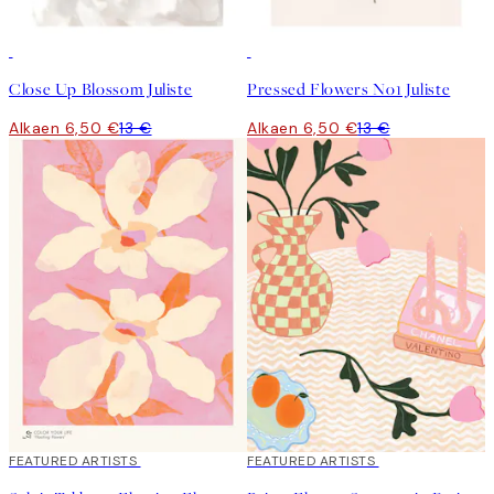
50%*
50%*
Close Up Blossom Juliste
Pressed Flowers No1 Juliste
Alkaen 6,50 €
13 €
Alkaen 6,50 €
13 €
40%*
FEATURED ARTISTS
40%*
FEATURED ARTISTS