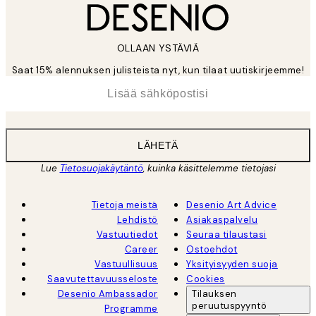
OLLAAN YSTÄVIÄ
Saat 15% alennuksen julisteista nyt, kun tilaat uutiskirjeemme!
*
Sähköposti
LÄHETÄ
Lue
Tietosuojakäytäntö
, kuinka käsittelemme tietojasi
Tietoja meistä
Desenio Art Advice
Lehdistö
Asiakaspalvelu
Vastuutiedot
Seuraa tilaustasi
Career
Ostoehdot
Vastuullisuus
Yksityisyyden suoja
Saavutettavuusseloste
Cookies
Desenio Ambassador
Tilauksen
peruutuspyyntö
Programme