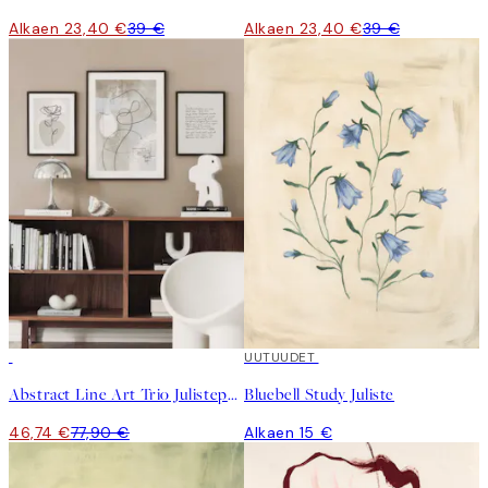
Alkaen 23,40 €
39 €
Alkaen 23,40 €
39 €
-40%
UUTUUDET
Abstract Line Art Trio Julistepaketti
Bluebell Study Juliste
46,74 €
77,90 €
Alkaen 15 €