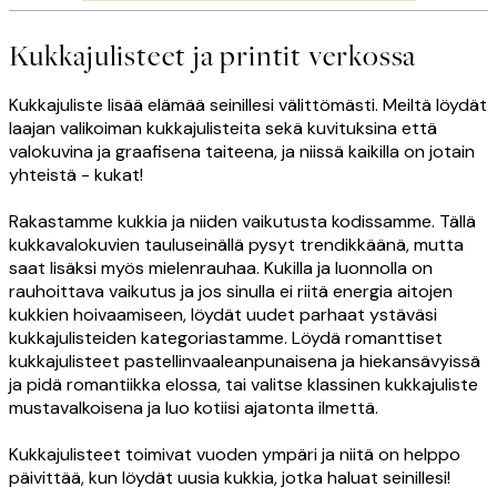
Kukkajulisteet ja printit verkossa
Kukkajuliste lisää elämää seinillesi välittömästi. Meiltä löydät
laajan valikoiman kukkajulisteita sekä kuvituksina että
valokuvina ja graafisena taiteena, ja niissä kaikilla on jotain
yhteistä - kukat!
Rakastamme kukkia ja niiden vaikutusta kodissamme. Tällä
kukkavalokuvien tauluseinällä pysyt trendikkäänä, mutta
saat lisäksi myös mielenrauhaa. Kukilla ja luonnolla on
rauhoittava vaikutus ja jos sinulla ei riitä energia aitojen
kukkien hoivaamiseen, löydät uudet parhaat ystäväsi
kukkajulisteiden kategoriastamme. Löydä romanttiset
kukkajulisteet pastellinvaaleanpunaisena ja hiekansävyissä
ja pidä romantiikka elossa, tai valitse klassinen kukkajuliste
mustavalkoisena ja luo kotiisi ajatonta ilmettä.
Kukkajulisteet toimivat vuoden ympäri ja niitä on helppo
päivittää, kun löydät uusia kukkia, jotka haluat seinillesi!