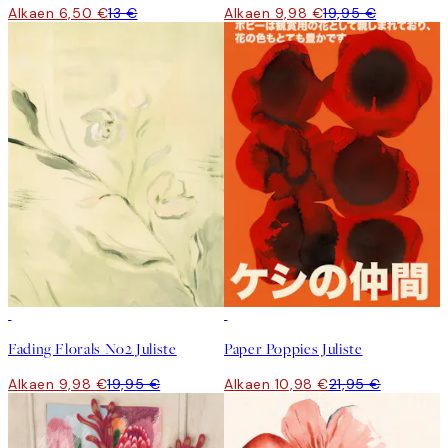
Alkaen 6,50 €
13 €
Alkaen 9,98 €
19,95 €
50%*
50%*
Fading Florals No2 Juliste
Paper Poppies Juliste
Alkaen 9,98 €
19,95 €
Alkaen 10,98 €
21,95 €