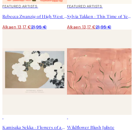
40%*
FEATURED ARTISTS
40%*
FEATURED ARTISTS
Rebecca Zwanzig of High West Wild - Franny Juliste
Sylvia Takken - This Time of Year Juliste
Alkaen 13,17 €
21,95 €
Alkaen 13,17 €
21,95 €
50%*
50%*
Kamisaka Sekka - Flowers of a Hundred Worlds (Momoyogusa) Juliste
Wildflower Blush Juliste