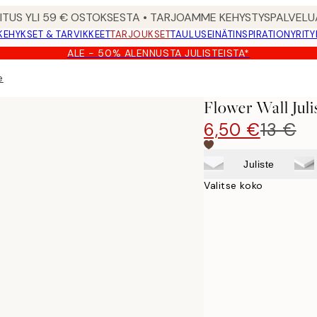
MITUS YLI 59 € OSTOKSESTA • TARJOAMME KEHYSTYSPALVELU
KEHYKSET & TARVIKKEET
TARJOUKSET
TAULUSEINÄT
INSPIRATION
YRITY
ALE - 50% ALENNUSTA JULISTEISTA*
e
Flower Wall Juli
6,50 €
13 €
Juliste
Valitse koko