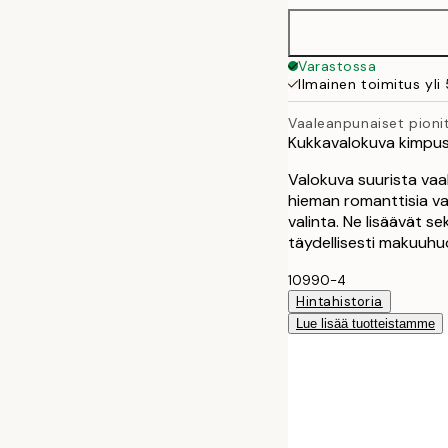
40x50 cm
Varastossa
Ilmainen toimitus yli
50x70 cm
Vaaleanpunaiset pioni
Kukkavalokuva kimpust
70x100 cm
Valokuva suurista vaal
100x150 cm
hieman romanttisia vaik
valinta. Ne lisäävät s
täydellisesti makuuhuo
10990-4
Hintahistoria
Lue lisää tuotteistamme