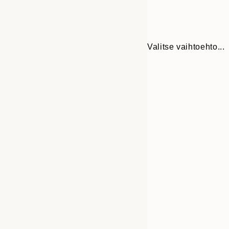
Valitse vaihtoehto...
Frame
21x30 cm
options
30x40 cm