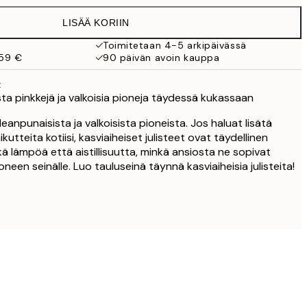
19,95 €
LISÄÄ KORIIN
13,73 €
27,45 €
Toimitetaan 4-5 arkipäivässä
 59 €
90 päivän avoin kauppa
16,23 €
32,45 €
t
24,50 €
a pinkkejä ja valkoisia pioneja täydessä kukassaan
49 €
eanpunaisista ja valkoisista pioneista. Jos haluat lisätä
59,50 €
utteita kotiisi, kasviaiheiset julisteet ovat täydellinen
119 €
ekä lämpöä että aistillisuutta, minkä ansiosta ne sopivat
neen seinälle. Luo tauluseinä täynnä kasviaiheisia julisteita!