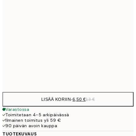
9,
30x40 cm
19,
13,7
40x50 cm
27,
16,2
50x70 cm
32,
24,5
70x100 cm
Frame
options
LISÄÄ KORIIN
-
6,50 €
13 €
Varastossa
Toimitetaan 4-5 arkipäivässä
Ilmainen toimitus yli 59 €
90 päivän avoin kauppa
TUOTEKUVAUS