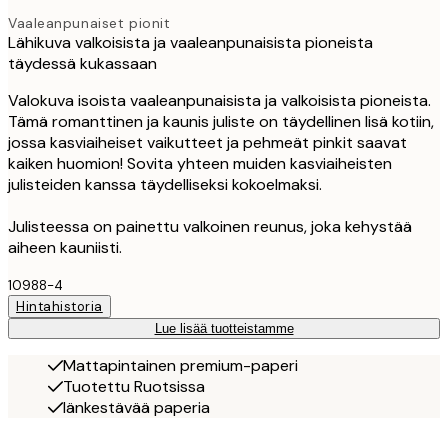
Vaaleanpunaiset pionit
Lähikuva valkoisista ja vaaleanpunaisista pioneista
täydessä kukassaan
Valokuva isoista vaaleanpunaisista ja valkoisista pioneista.
Tämä romanttinen ja kaunis juliste on täydellinen lisä kotiin,
jossa kasviaiheiset vaikutteet ja pehmeät pinkit saavat
kaiken huomion! Sovita yhteen muiden kasviaiheisten
julisteiden kanssa täydelliseksi kokoelmaksi.
Julisteessa on painettu valkoinen reunus, joka kehystää
aiheen kauniisti.
10988-4
Hintahistoria
Lue lisää tuotteistamme
Mattapintainen premium-paperi
Tuotettu Ruotsissa
Iänkestävää paperia