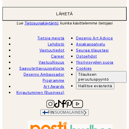
LÄHETÄ
Lue
Tietosuojakäytäntö
, kuinka käsittelemme tietojasi
Tietoja meistä
Desenio Art Advice
Lehdistö
Asiakaspalvelu
Vastuutiedot
Seuraa tilaustasi
Career
Ostoehdot
Vastuullisuus
Yksityisyyden suoja
Saavutettavuusseloste
Cookies
Desenio Ambassador
Tilauksen
peruutuspyyntö
Programme
Hallitse evästeitä
Art Awards
Kirjautuminen (Business)
FIN
SUOMALAINEN