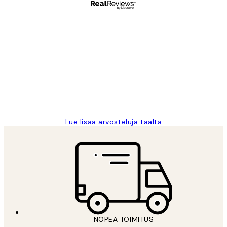
Varmennettu ostaja
asiakkaiden
arvostelut
Very good quality. Fast delivery.
Thankyou.
19 touko
Tina I
Lue lisää arvosteluja täältä
NOPEA TOIMITUS