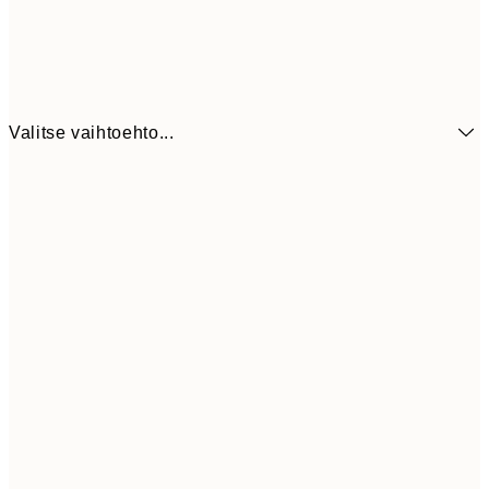
Valitse vaihtoehto...
6,
21x30 cm