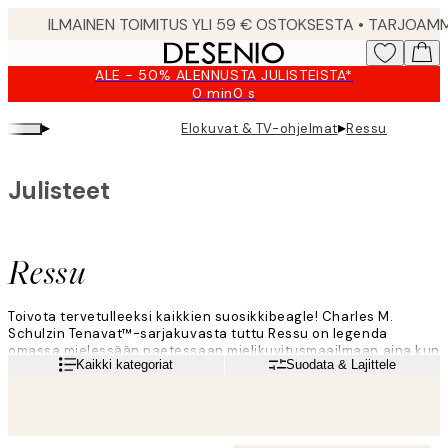
Skip
to
main
ALE - 50% ALENNUSTA JULISTEISTA*
content.
0 min
0 s
Voimassa
asti:
▸
▸
Elokuvat & TV-ohjelmat
Ressu
2026-
08-
09
Julisteet
Ressu
Toivota tervetulleeksi kaikkien suosikkibeagle! Charles M.
Schulzin Tenavat™-sarjakuvasta tuttu Ressu on legenda
omassa mielessään paetessaan mielikuvitusmaailmaan aina kun
Lue lisää
Kaikki kategoriat
Suodata & Lajittele
siihen on mahdollisuus. Tutustu Ressun ja hänen ystäviensä
maailmaan taidejulisteilla näistä rakastetuista hahmoista!