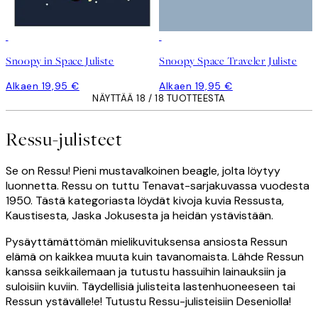
Snoopy in Space Juliste
Snoopy Space Traveler Juliste
Alkaen 19,95 €
Alkaen 19,95 €
NÄYTTÄÄ 18 / 18 TUOTTEESTA
Ressu-julisteet
Se on Ressu! Pieni mustavalkoinen beagle, jolta löytyy
luonnetta. Ressu on tuttu Tenavat-sarjakuvassa vuodesta
1950. Tästä kategoriasta löydät kivoja kuvia Ressusta,
Kaustisesta, Jaska Jokusesta ja heidän ystävistään.
Pysäyttämättömän mielikuvituksensa ansiosta Ressun
elämä on kaikkea muuta kuin tavanomaista. Lähde Ressun
kanssa seikkailemaan ja tutustu hassuihin lainauksiin ja
suloisiin kuviin. Täydellisiä julisteita lastenhuoneeseen tai
Ressun ystävälle!e! Tutustu Ressu-julisteisiin Deseniolla!