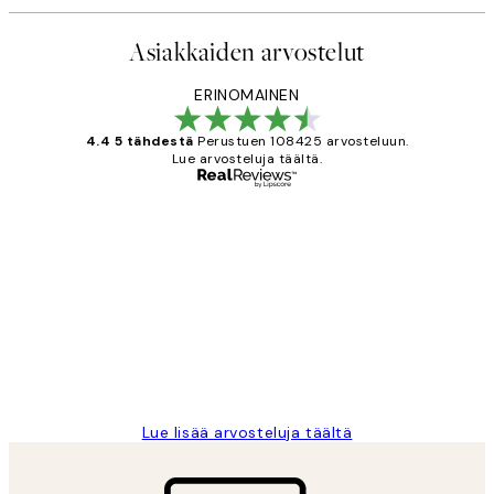
Asiakkaiden arvostelut
ERINOMAINEN
4.4 5 tähdestä
Perustuen 108425 arvosteluun.
Lue arvosteluja täältä.
Varmennettu ostaja
asiakkaiden
arvostelut
Very good quality. Fast delivery.
Thankyou.
19 touko
Tina I
Lue lisää arvosteluja täältä