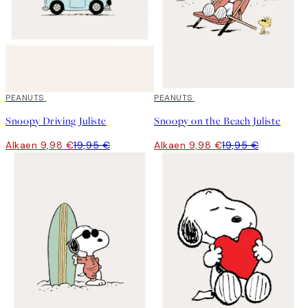
50%*
PEANUTS
50%*
PEANUTS
Snoopy Driving Juliste
Snoopy on the Beach Juliste
Alkaen 9,98 €
19,95 €
Alkaen 9,98 €
19,95 €