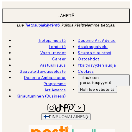
LÄHETÄ
Lue
Tietosuojakäytäntö
, kuinka käsittelemme tietojasi
Tietoja meistä
Desenio Art Advice
Lehdistö
Asiakaspalvelu
Vastuutiedot
Seuraa tilaustasi
Career
Ostoehdot
Vastuullisuus
Yksityisyyden suoja
Saavutettavuusseloste
Cookies
Desenio Ambassador
Tilauksen
peruutuspyyntö
Programme
Hallitse evästeitä
Art Awards
Kirjautuminen (Business)
FIN
SUOMALAINEN