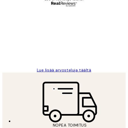
Varmennettu ostaja
asiakkaiden
arvostelut
Very good quality. Fast delivery.
Thankyou.
19 touko
Tina I
Lue lisää arvosteluja täältä
NOPEA TOIMITUS