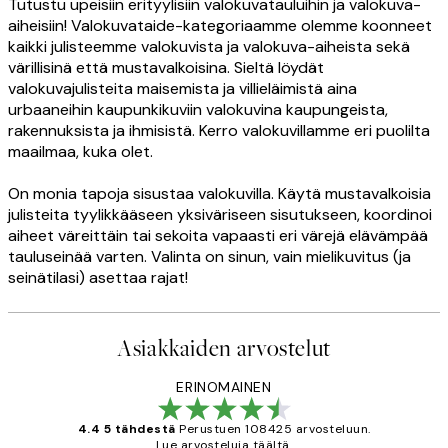
Tutustu upeisiin erityylisiin valokuvatauluihin ja valokuva-
aiheisiin! Valokuvataide-kategoriaamme olemme koonneet
kaikki julisteemme valokuvista ja valokuva-aiheista sekä
värillisinä että mustavalkoisina. Sieltä löydät
valokuvajulisteita maisemista ja villieläimistä aina
urbaaneihin kaupunkikuviin valokuvina kaupungeista,
rakennuksista ja ihmisistä. Kerro valokuvillamme eri puolilta
maailmaa, kuka olet.
On monia tapoja sisustaa valokuvilla. Käytä mustavalkoisia
julisteita tyylikkääseen yksiväriseen sisutukseen, koordinoi
aiheet väreittäin tai sekoita vapaasti eri värejä elävämpää
tauluseinää varten. Valinta on sinun, vain mielikuvitus (ja
seinätilasi) asettaa rajat!
Asiakkaiden arvostelut
ERINOMAINEN
4.4 5 tähdestä
Perustuen 108425 arvosteluun.
Lue arvosteluja täältä.