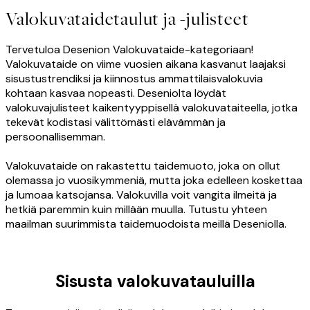
Valokuvataidetaulut ja -julisteet
Tervetuloa Desenion Valokuvataide-kategoriaan!
Valokuvataide on viime vuosien aikana kasvanut laajaksi
sisustustrendiksi ja kiinnostus ammattilaisvalokuvia
kohtaan kasvaa nopeasti. Deseniolta löydät
valokuvajulisteet kaikentyyppisellä valokuvataiteella, jotka
tekevät kodistasi välittömästi elävämmän ja
persoonallisemman.
Valokuvataide on rakastettu taidemuoto, joka on ollut
olemassa jo vuosikymmeniä, mutta joka edelleen koskettaa
ja lumoaa katsojansa. Valokuvilla voit vangita ilmeitä ja
hetkiä paremmin kuin millään muulla. Tutustu yhteen
maailman suurimmista taidemuodoista meillä Deseniolla.
Sisusta valokuvatauluilla