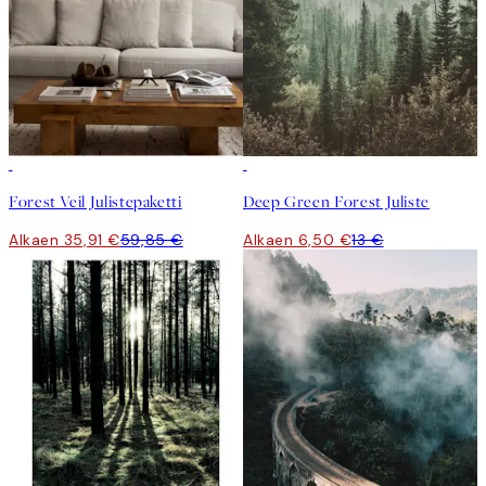
-40%
50%*
Forest Veil Julistepaketti
Deep Green Forest Juliste
Alkaen 35,91 €
59,85 €
Alkaen 6,50 €
13 €