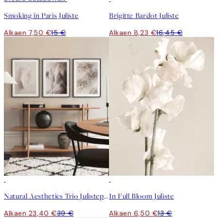
Smoking in Paris Juliste
Brigitte Bardot Juliste
Alkaen 7,50 €
15 €
Alkaen 8,23 €
16,45 €
-40%
50%*
Natural Aesthetics Trio Julistepaketti
In Full Bloom Juliste
Alkaen 23,40 €
39 €
Alkaen 6,50 €
13 €