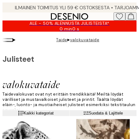
Skip
to
main
ALE - 50% ALENNUSTA JULISTEISTA*
content.
0 min
0 s
Voimassa
asti:
▸
▸
Taide
valokuvataide
2026-
08-
09
Julisteet
valokuvataide
Taidevalokuvat ovat nyt erittäin trendikkäitä! Meiltä löydät
värilliset ja mustavalkoiset julisteet ja printit. Täältä löydät
eläin-, luonto- ja muotiaiheiset julisteet esimerkiksi tekstitaulun
seuraksi.
Lue lisää
Kaikki kategoriat
Suodata & Lajittele