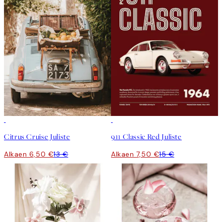
50%*
50%*
Citrus Cruise Juliste
911 Classic Red Juliste
Alkaen 6,50 €
13 €
Alkaen 7,50 €
15 €