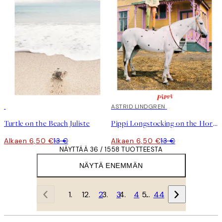
50%*
50%*
ASTRID LINDGREN
Turtle on the Beach Juliste
Pippi Longstocking on the Horse Juliste
Alkaen 6,50 €
13 €
Alkaen 6,50 €
13 €
NÄYTTÄÄ 36 / 1558 TUOTTEESTA
NÄYTÄ ENEMMÄN
1
2
3
4
…
44