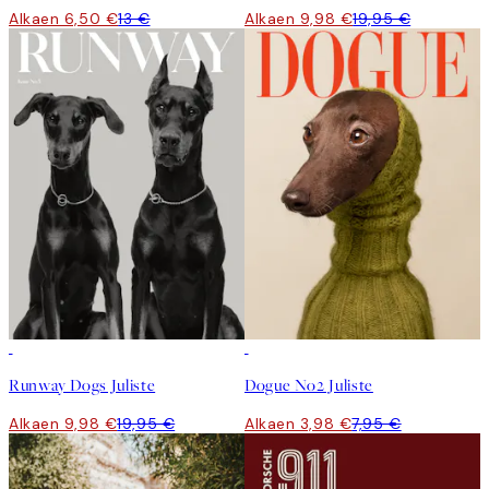
Alkaen 6,50 €
13 €
Alkaen 9,98 €
19,95 €
50%*
50%*
Runway Dogs Juliste
Dogue No2 Juliste
Alkaen 9,98 €
19,95 €
Alkaen 3,98 €
7,95 €