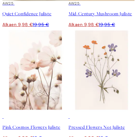
50%*
AW25
50%*
AW25
Quiet Confidence Juliste
Mid-Century Mushroom Juliste
Alkaen 9,98 €
19,95 €
Alkaen 9,98 €
19,95 €
50%*
50%*
Pink Cosmos Flowers Juliste
Pressed Flowers No1 Juliste