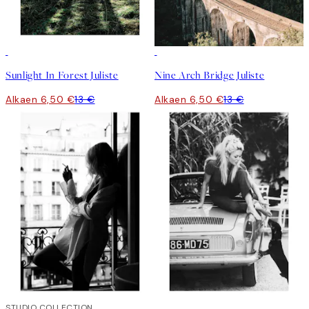
50%*
50%*
Sunlight In Forest Juliste
Nine Arch Bridge Juliste
Alkaen 6,50 €
13 €
Alkaen 6,50 €
13 €
50%*
STUDIO COLLECTION
50%*