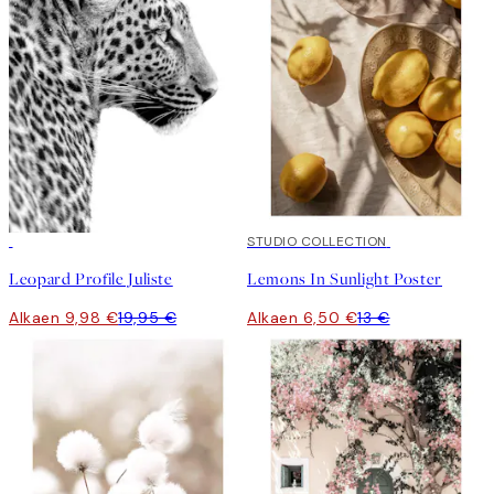
50%*
50%*
STUDIO COLLECTION
Leopard Profile Juliste
Lemons In Sunlight Poster
Alkaen 9,98 €
19,95 €
Alkaen 6,50 €
13 €