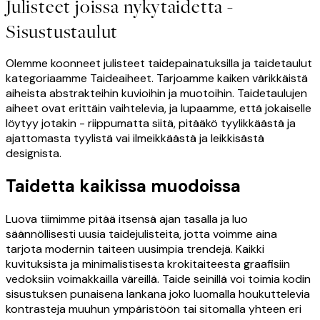
Julisteet joissa nykytaidetta -
Sisustustaulut
Olemme koonneet julisteet taidepainatuksilla ja taidetaulut
kategoriaamme Taideaiheet. Tarjoamme kaiken värikkäistä
aiheista abstrakteihin kuvioihin ja muotoihin. Taidetaulujen
aiheet ovat erittäin vaihtelevia, ja lupaamme, että jokaiselle
löytyy jotakin - riippumatta siitä, pitääkö tyylikkäästä ja
ajattomasta tyylistä vai ilmeikkäästä ja leikkisästä
designista.
Taidetta kaikissa muodoissa
Luova tiimimme pitää itsensä ajan tasalla ja luo
säännöllisesti uusia taidejulisteita, jotta voimme aina
tarjota modernin taiteen uusimpia trendejä. Kaikki
kuvituksista ja minimalistisesta krokitaiteesta graafisiin
vedoksiin voimakkailla väreillä. Taide seinillä voi toimia kodin
sisustuksen punaisena lankana joko luomalla houkuttelevia
kontrasteja muuhun ympäristöön tai sitomalla yhteen eri