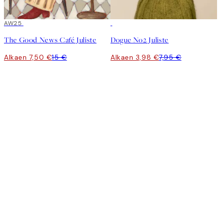
50%*
AW25
50%*
The Good News Café Juliste
Dogue No2 Juliste
Alkaen 7,50 €
15 €
Alkaen 3,98 €
7,95 €