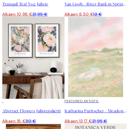
Tranquil Teal No2 Juliste
Van Gogh - River Bank in Springtime Juliste
Alkaen 10,98 €
21,95 €
Alkaen 6,50 €
13 €
-40%
40%*
FEATURED ARTISTS
Abstract Flowers Julistepaketti
Katharina Puritscher - Meadow Juliste
Alkaen 18 €
30 €
Alkaen 13,17 €
21,95 €