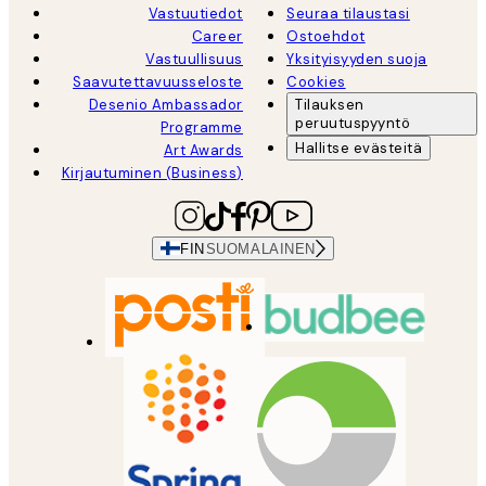
Vastuutiedot
Seuraa tilaustasi
Career
Ostoehdot
Vastuullisuus
Yksityisyyden suoja
Saavutettavuusseloste
Cookies
Desenio Ambassador
Tilauksen
peruutuspyyntö
Programme
Hallitse evästeitä
Art Awards
Kirjautuminen (Business)
FIN
SUOMALAINEN