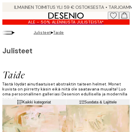
Skip
to
main
ALE - 50% ALENNUSTA JULISTEISTA*
content.
▸
▸
Julisteet
Taide
Julisteet
Taide
Tästä löydät ainutlaatuiset abstraktin taiteen helmet. Monet
kuvista on piirretty käsin eikä niitä ole saatavana muualta! Luo
oma persoonallinen galleriasi Desenion edullisella ja modernilla
taiteella.
Lue lisää
Kaikki kategoriat
Suodata & Lajittele