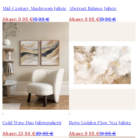
Mid-Century Mushroom Juliste
Abstract Balance Juliste
Alkaen 9,98 €
19,95 €
Alkaen 9,98 €
19,95 €
-40%
50%*
Gold Wave Duo Julistepaketti
Beige Golden Flow No2 Juliste
Alkaen 23,94 €
39,90 €
Alkaen 9,98 €
19,95 €