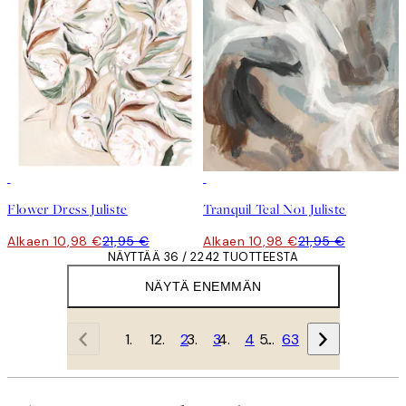
50%*
50%*
Flower Dress Juliste
Tranquil Teal No1 Juliste
Alkaen 10,98 €
21,95 €
Alkaen 10,98 €
21,95 €
NÄYTTÄÄ 36 / 2242 TUOTTEESTA
NÄYTÄ ENEMMÄN
1
2
3
4
…
63