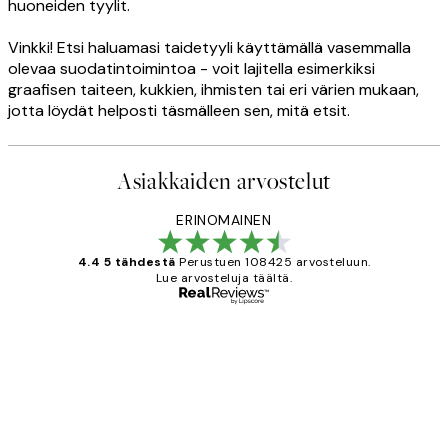
huoneiden tyylit.
Vinkki! Etsi haluamasi taidetyyli käyttämällä vasemmalla
olevaa suodatintoimintoa - voit lajitella esimerkiksi
graafisen taiteen, kukkien, ihmisten tai eri värien mukaan,
jotta löydät helposti täsmälleen sen, mitä etsit.
Asiakkaiden arvostelut
ERINOMAINEN
4.4 5 tähdestä
Perustuen 108425 arvosteluun.
Lue arvosteluja täältä.
Varmennettu ostaja
asiakkaiden
arvostelut
Very good quality. Fast delivery.
Thankyou.