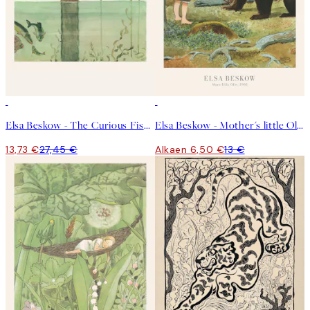
50%*
50%*
Elsa Beskow - The Curious Fish Juliste
Elsa Beskow - Mother's little Olle Juliste
13,73 €
27,45 €
Alkaen 6,50 €
13 €