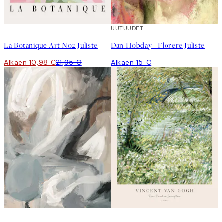
50%*
UUTUUDET
La Botanique Art No2 Juliste
Dan Hobday - Florere Juliste
Alkaen 10,98 €
21,95 €
Alkaen 15 €
50%*
50%*