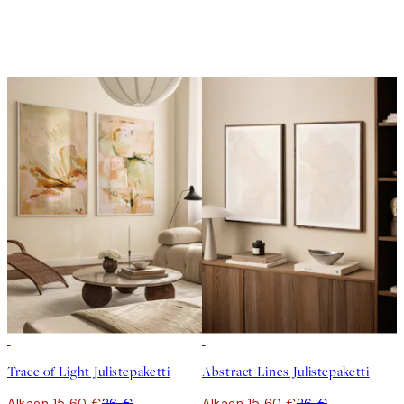
-40%
-40%
Trace of Light Julistepaketti
Abstract Lines Julistepaketti
Alkaen 15,60 €
26 €
Alkaen 15,60 €
26 €