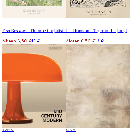
50%*
50%*
Elsa Beskow - Thumbelina Juliste
Paul Ranson - Tiger in the Jungle Juliste
Alkaen 6,50 €
13 €
Alkaen 6,50 €
13 €
50%*
AW25
50%*
SS25