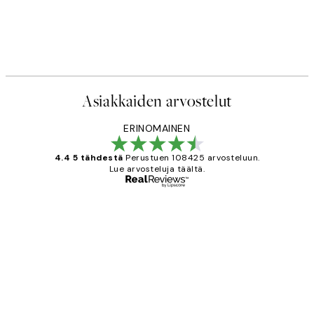
Asiakkaiden arvostelut
ERINOMAINEN
4.4 5 tähdestä
Perustuen 108425 arvosteluun.
Lue arvosteluja täältä.
Varmennettu ostaja
asiakkaiden
arvostelut
Very good quality. Fast delivery.
Thankyou.
19 touko
Tina I