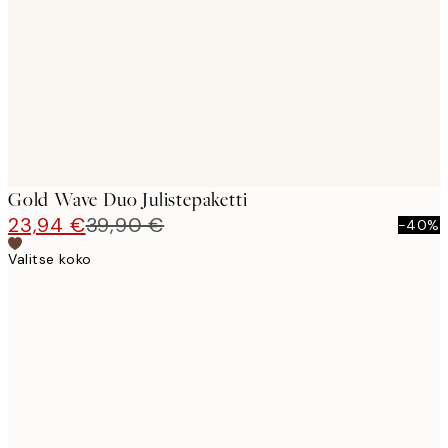
images
Gold Wave Duo Julistepaketti
23,94 €
39,90 €
-40%
Valitse koko