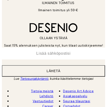
ILMAINEN TOIMITUS
Ilmainen toimitus yli 59 €
OLLAAN YSTÄVIÄ
Saat 15% alennuksen julisteista nyt, kun tilaat uutiskirjeemme!
*
Sähköposti
LÄHETÄ
Lue
Tietosuojakäytäntö
, kuinka käsittelemme tietojasi
Tietoja meistä
Desenio Art Advice
Lehdistö
Asiakaspalvelu
Vastuutiedot
Seuraa tilaustasi
Career
Ostoehdot