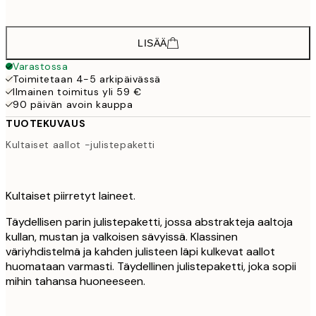
64,
LISÄÄ
Varastossa
Toimitetaan 4-5 arkipäivässä
Ilmainen toimitus yli 59 €
90 päivän avoin kauppa
TUOTEKUVAUS
Kultaiset aallot -julistepaketti
Kultaiset piirretyt laineet.
Täydellisen parin julistepaketti, jossa abstrakteja aaltoja
kullan, mustan ja valkoisen sävyissä. Klassinen
väriyhdistelmä ja kahden julisteen läpi kulkevat aallot
huomataan varmasti. Täydellinen julistepaketti, joka sopii
mihin tahansa huoneeseen.