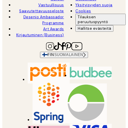
Vastuullisuus
Yksityisyyden suoja
Saavutettavuusseloste
Cookies
Desenio Ambassador
Tilauksen
peruutuspyyntö
Programme
Hallitse evästeitä
Art Awards
Kirjautuminen (Business)
FIN
SUOMALAINEN