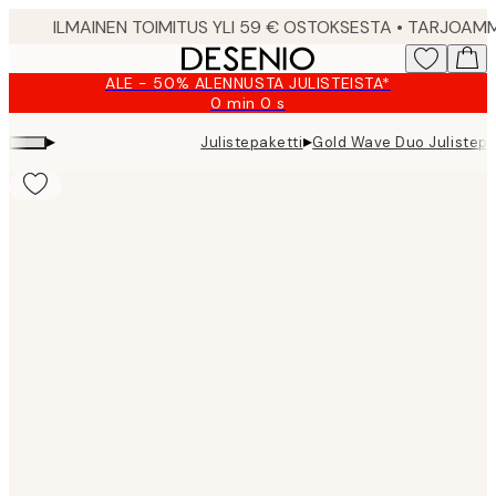
Skip
to
main
ALE - 50% ALENNUSTA JULISTEISTA*
content.
0 min
0 s
Voimassa
asti:
▸
▸
Julistepaketti
Gold Wave Duo Julistepa
2026-
08-
09
Product