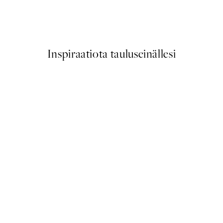
Berlin Shapes No2 Juliste
Alkaen 6,50 €
13 €
Inspiraatiota tauluseinällesi