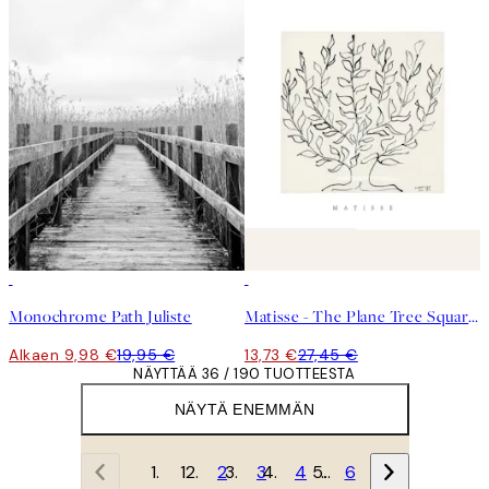
50%*
50%*
Monochrome Path Juliste
Matisse - The Plane Tree Square Juliste
Alkaen 9,98 €
19,95 €
13,73 €
27,45 €
NÄYTTÄÄ 36 / 190 TUOTTEESTA
NÄYTÄ ENEMMÄN
1
2
3
4
…
6