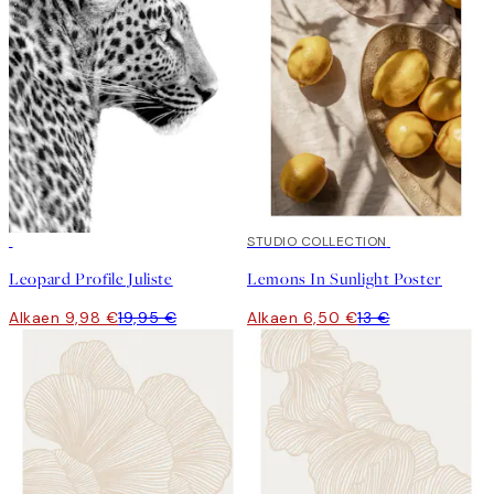
50%*
50%*
STUDIO COLLECTION
Leopard Profile Juliste
Lemons In Sunlight Poster
Alkaen 9,98 €
19,95 €
Alkaen 6,50 €
13 €