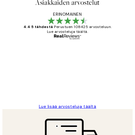
Asiakkaiden arvostelut
ERINOMAINEN
4.4 5 tähdestä
Perustuen 108425 arvosteluun.
Lue arvosteluja täältä.
Varmennettu ostaja
asiakkaiden
arvostelut
Very good quality. Fast delivery.
Thankyou.
19 touko
Tina I
Lue lisää arvosteluja täältä