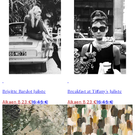
50%*
50%*
Brigitte Bardot Juliste
Breakfast at Tiffany's Juliste
Alkaen 8,23 €
16,45 €
Alkaen 8,23 €
16,45 €