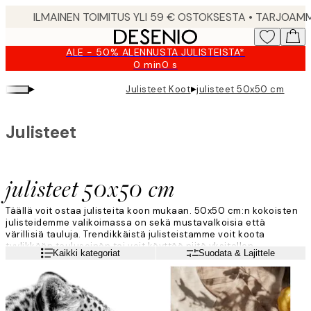
Skip
to
main
ALE - 50% ALENNUSTA JULISTEISTA*
content.
0 min
0 s
Voimassa
asti:
▸
▸
Julisteet Koot
julisteet 50x50 cm
2026-
08-
10
Julisteet
julisteet 50x50 cm
Täällä voit ostaa julisteita koon mukaan. 50x50 cm:n kokoisten
julisteidemme valikoimassa on sekä mustavalkoisia että
värillisiä tauluja. Trendikkäistä julisteistamme voit koota
tyylikkään tauluseinän tai voit käyttää niitä yksitellen.
Lue lisää
Kaikki kategoriat
Suodata & Lajittele