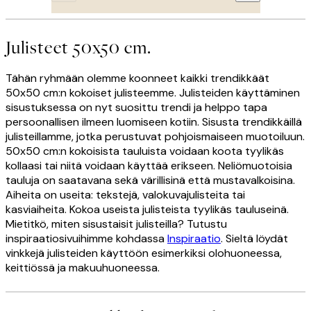
Julisteet 50x50 cm.
Tähän ryhmään olemme koonneet kaikki trendikkäät
50x50 cm:n kokoiset julisteemme. Julisteiden käyttäminen
sisustuksessa on nyt suosittu trendi ja helppo tapa
persoonallisen ilmeen luomiseen kotiin. Sisusta trendikkäillä
julisteillamme, jotka perustuvat pohjoismaiseen muotoiluun.
50x50 cm:n kokoisista tauluista voidaan koota tyylikäs
kollaasi tai niitä voidaan käyttää erikseen. Neliömuotoisia
tauluja on saatavana sekä värillisinä että mustavalkoisina.
Aiheita on useita: tekstejä, valokuvajulisteita tai
kasviaiheita. Kokoa useista julisteista tyylikäs tauluseinä.
Mietitkö, miten sisustaisit julisteilla? Tutustu
inspiraatiosivuihimme kohdassa
Inspiraatio
. Sieltä löydät
vinkkejä julisteiden käyttöön esimerkiksi olohuoneessa,
keittiössä ja makuuhuoneessa.