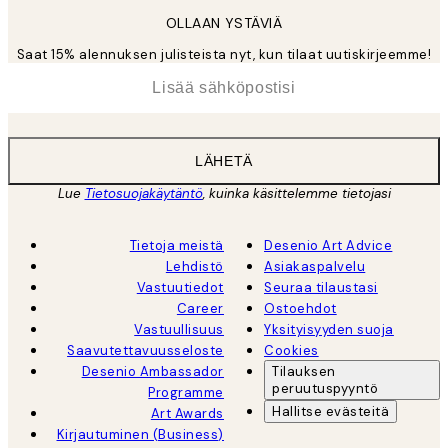
OLLAAN YSTÄVIÄ
Saat 15% alennuksen julisteista nyt, kun tilaat uutiskirjeemme!
*
Sähköposti
LÄHETÄ
Lue
Tietosuojakäytäntö
, kuinka käsittelemme tietojasi
Tietoja meistä
Desenio Art Advice
Lehdistö
Asiakaspalvelu
Vastuutiedot
Seuraa tilaustasi
Career
Ostoehdot
Vastuullisuus
Yksityisyyden suoja
Saavutettavuusseloste
Cookies
Desenio Ambassador
Tilauksen
peruutuspyyntö
Programme
Hallitse evästeitä
Art Awards
Kirjautuminen (Business)