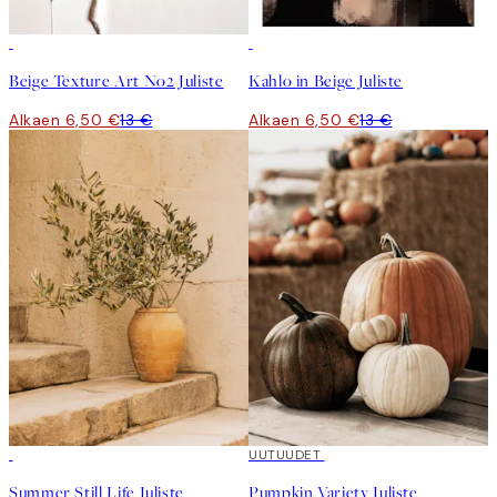
50%*
50%*
Beige Texture Art No2 Juliste
Kahlo in Beige Juliste
Alkaen 6,50 €
13 €
Alkaen 6,50 €
13 €
UUTUUDET
Summer Still Life Juliste
Pumpkin Variety Juliste