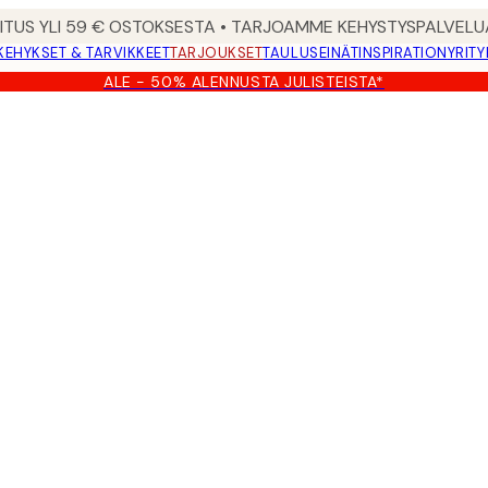
MITUS YLI 59 € OSTOKSESTA • TARJOAMME KEHYSTYSPALVELU
KEHYKSET & TARVIKKEET
TARJOUKSET
TAULUSEINÄT
INSPIRATION
YRITY
ALE - 50% ALENNUSTA JULISTEISTA*