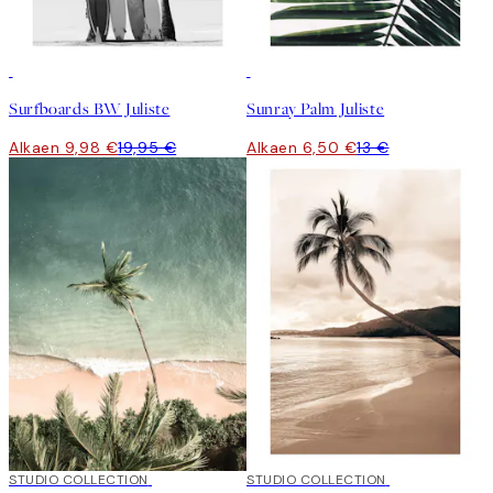
50%*
50%*
Surfboards BW Juliste
Sunray Palm Juliste
Alkaen 9,98 €
19,95 €
Alkaen 6,50 €
13 €
50%*
STUDIO COLLECTION
50%*
STUDIO COLLECTION