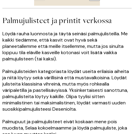
Palmujulisteet ja printit verkossa
Löydä rauha luonnosta ja täytä seinäsi palmujulisteilla. Me
kaikki tiedämme, että kasvit ovat hyvä sekä
planeetallemme että meille itsellemme, mutta jos sinulta
loppuu tila eläville kasveille kotonasi voit lisätä vaikka
palmujulisteen (tai kaksi).
Palmujulisteiden kategoriasta löydät useita erilaisia aiheita
ja niitä löytyy sekä värillisinä että mustavalkoisina. Löydät
julisteita klassisina vihreinä, mutta myös rohkealla
väripaletilla ja pastellisävyissä. Yksinkertaisesti sanottuna,
palmujulisteita löytyy kaikille. Olipa tyylisi sitten
minimalistinen tai maksimalistinen, löydät varmasti uuden
suosikkipalmujulisteesi Deseniolta.
Palmupuut ja palmujulisteet eivät koskaan mene pois
muodista, Selaa kokoelmaamme ja löydä palmujuliste, joka