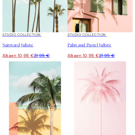
50%*
STUDIO COLLECTION
50%*
STUDIO COLLECTION
Sunward Juliste
Palm and Pastel Juliste
Alkaen 10,98 €
21,95 €
Alkaen 10,98 €
21,95 €