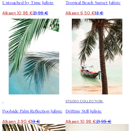
Untouched by Time Juliste
Tropical Beach Sunset Juliste
Alkaen 10,98 €
21,95 €
Alkaen 6,50 €
13 €
-70%
Outlet
50%*
STUDIO COLLECTION
Poolside Palm Reflection Juliste
Drifting Still Juliste
Alkaen 3,90 €
13 €
Alkaen 10,98 €
21,95 €