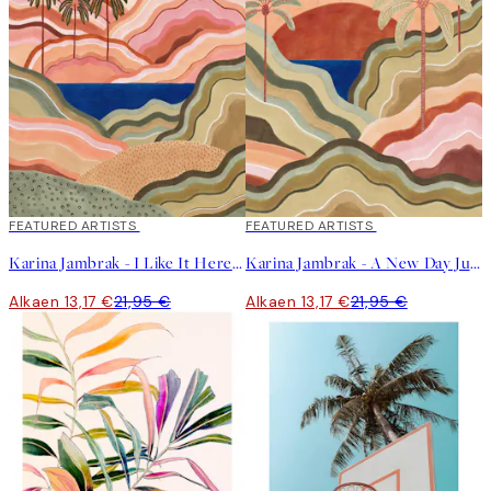
40%*
FEATURED ARTISTS
40%*
FEATURED ARTISTS
Karina Jambrak - I Like It Here Juliste
Karina Jambrak - A New Day Juliste
Alkaen 13,17 €
21,95 €
Alkaen 13,17 €
21,95 €