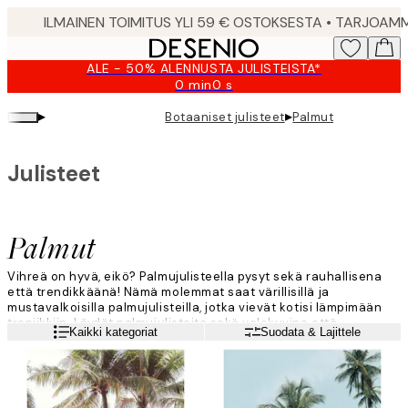
Skip
to
main
ALE - 50% ALENNUSTA JULISTEISTA*
content.
0 min
0 s
Voimassa
asti:
▸
▸
Botaaniset julisteet
Palmut
2026-
08-
09
Julisteet
Palmut
Vihreä on hyvä, eikö? Palmujulisteella pysyt sekä rauhallisena
että trendikkäänä! Nämä molemmat saat värillisillä ja
mustavalkoisilla palmujulisteilla, jotka vievät kotisi lämpimään
tropiikkiin. Löydät palmujulisteita sekä valokuvina että
Lue lisää
Kaikki kategoriat
Suodata & Lajittele
kuvituksina!