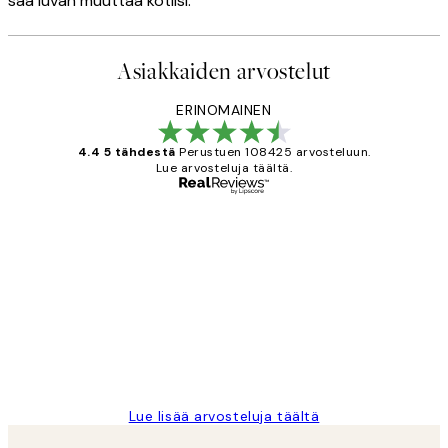
saa luvan muuttaa kotiisi.
Asiakkaiden arvostelut
ERINOMAINEN
4.4 5 tähdestä
Perustuen 108425 arvosteluun.
Lue arvosteluja täältä.
Varmennettu ostaja
asiakkaiden
arvostelut
Very good quality. Fast delivery.
Thankyou.
19 touko
Tina I
Lue lisää arvosteluja täältä