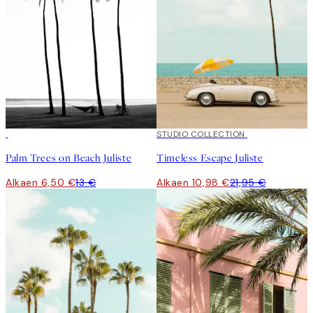
50%*
50%*
STUDIO COLLECTION
Palm Trees on Beach Juliste
Timeless Escape Juliste
Alkaen 6,50 €
13 €
Alkaen 10,98 €
21,95 €