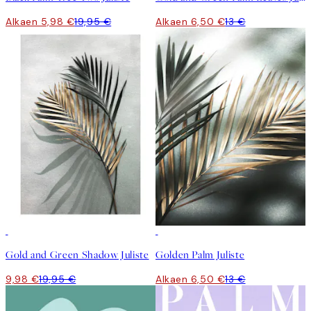
Alkaen 5,98 €
19,95 €
Alkaen 6,50 €
13 €
50%*
50%*
Gold and Green Shadow Juliste
Golden Palm Juliste
9,98 €
19,95 €
Alkaen 6,50 €
13 €