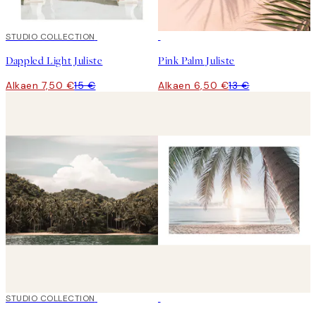
50%*
STUDIO COLLECTION
50%*
Dappled Light Juliste
Pink Palm Juliste
Alkaen 7,50 €
15 €
Alkaen 6,50 €
13 €
50%*
STUDIO COLLECTION
50%*