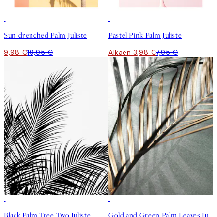
50%*
50%*
Sun-drenched Palm Juliste
Pastel Pink Palm Juliste
9,98 €
19,95 €
Alkaen 3,98 €
7,95 €
-70%
Outlet
50%*
Black Palm Tree Two Juliste
Gold and Green Palm Leaves Juliste