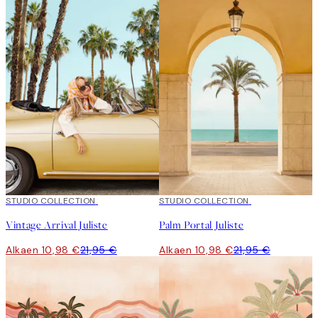
50%*
STUDIO COLLECTION
50%*
STUDIO COLLECTION
Vintage Arrival Juliste
Palm Portal Juliste
Alkaen 10,98 €
21,95 €
Alkaen 10,98 €
21,95 €