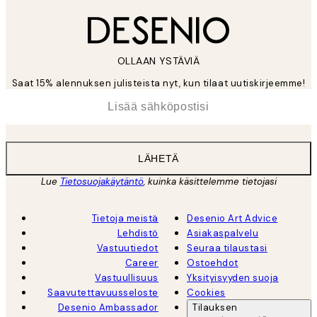
OLLAAN YSTÄVIÄ
Saat 15% alennuksen julisteista nyt, kun tilaat uutiskirjeemme!
*
Sähköposti
LÄHETÄ
Lue
Tietosuojakäytäntö
, kuinka käsittelemme tietojasi
Tietoja meistä
Desenio Art Advice
Lehdistö
Asiakaspalvelu
Vastuutiedot
Seuraa tilaustasi
Career
Ostoehdot
Vastuullisuus
Yksityisyyden suoja
Saavutettavuusseloste
Cookies
Desenio Ambassador
Tilauksen