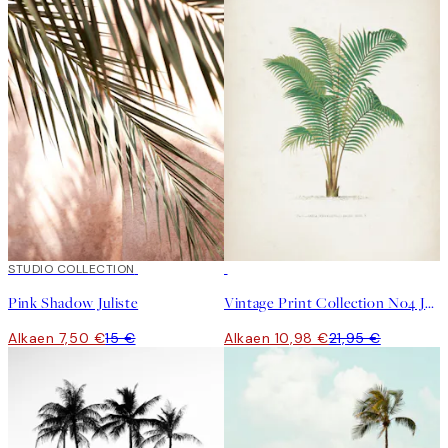
50%*
STUDIO COLLECTION
50%*
Pink Shadow Juliste
Vintage Print Collection No4 Juliste
Alkaen 7,50 €
15 €
Alkaen 10,98 €
21,95 €