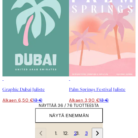
50%*
-70%
Outlet
Graphic Dubai Juliste
Palm Springs Festival Juliste
Alkaen 6,50 €
13 €
Alkaen 3,90 €
13 €
NÄYTTÄÄ 36 / 76 TUOTTEESTA
NÄYTÄ ENEMMÄN
1
2
3