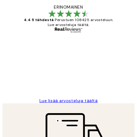
ERINOMAINEN
4.4 5 tähdestä
Perustuen 108425 arvosteluun.
Lue arvosteluja täältä.
Varmennettu ostaja
asiakkaiden
arvostelut
Very good quality. Fast delivery.
Thankyou.
19 touko
Tina I
Lue lisää arvosteluja täältä