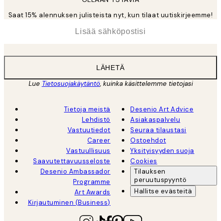
Saat 15% alennuksen julisteista nyt, kun tilaat uutiskirjeemme!
*
Sähköposti
LÄHETÄ
Lue
Tietosuojakäytäntö
, kuinka käsittelemme tietojasi
Tietoja meistä
Desenio Art Advice
Lehdistö
Asiakaspalvelu
Vastuutiedot
Seuraa tilaustasi
Career
Ostoehdot
Vastuullisuus
Yksityisyyden suoja
Saavutettavuusseloste
Cookies
Desenio Ambassador
Tilauksen
peruutuspyyntö
Programme
Hallitse evästeitä
Art Awards
Kirjautuminen (Business)