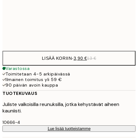
9,
50x70 cm
32,
Frame
options
LISÄÄ KORIIN
-
3,90 €
13 €
Varastossa
Toimitetaan 4-5 arkipäivässä
Ilmainen toimitus yli 59 €
90 päivän avoin kauppa
TUOTEKUVAUS
Juliste valkoisilla reunuksilla, jotka kehystävät aiheen
kauniisti.
10666-4
Lue lisää tuotteistamme