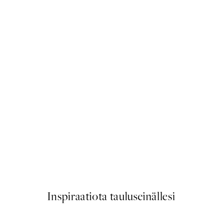
50%*
Dusty Pink Door Juliste
Alkaen 9,98 €
19,95 €
Inspiraatiota tauluseinällesi