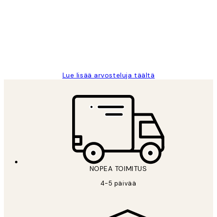
arvostelut
Very good quality. Fast delivery.
Thankyou.
19 touko
Tina I
Lue lisää arvosteluja täältä
NOPEA TOIMITUS
4-5 päivää