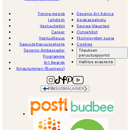
Tietoja meistä
Desenio Art Advice
Lehdistö
Asiakaspalvelu
Vastuutiedot
Seuraa tilaustasi
Career
Ostoehdot
Vastuullisuus
Yksityisyyden suoja
Saavutettavuusseloste
Cookies
Desenio Ambassador
Tilauksen
peruutuspyyntö
Programme
Hallitse evästeitä
Art Awards
Kirjautuminen (Business)
FIN
SUOMALAINEN