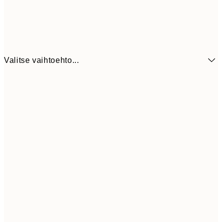
Valitse vaihtoehto...
6,
21x30 cm