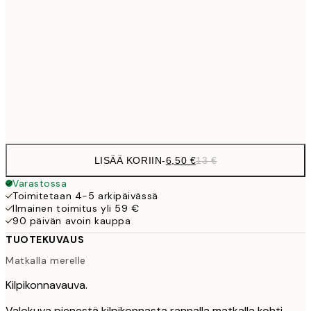
9,
30x40 cm
19,
16,2
50x70 cm
32,
Frame
options
LISÄÄ KORIIN
-
6,50 €
13 €
Varastossa
Toimitetaan 4-5 arkipäivässä
Ilmainen toimitus yli 59 €
90 päivän avoin kauppa
TUOTEKUVAUS
Matkalla merelle
Kilpikonnavauva.
Valokuva pienestä kilpikonnasta rannalla matkalla kohti