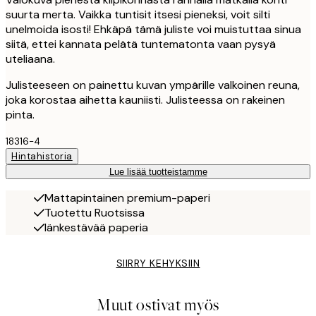
suurta merta. Vaikka tuntisit itsesi pieneksi, voit silti
unelmoida isosti! Ehkäpä tämä juliste voi muistuttaa sinua
siitä, ettei kannata pelätä tuntematonta vaan pysyä
uteliaana.
Julisteeseen on painettu kuvan ympärille valkoinen reuna,
joka korostaa aihetta kauniisti. Julisteessa on rakeinen
pinta.
18316-4
Hintahistoria
Lue lisää tuotteistamme
Mattapintainen premium-paperi
Tuotettu Ruotsissa
Iänkestävää paperia
SIIRRY KEHYKSIIN
Muut ostivat myös