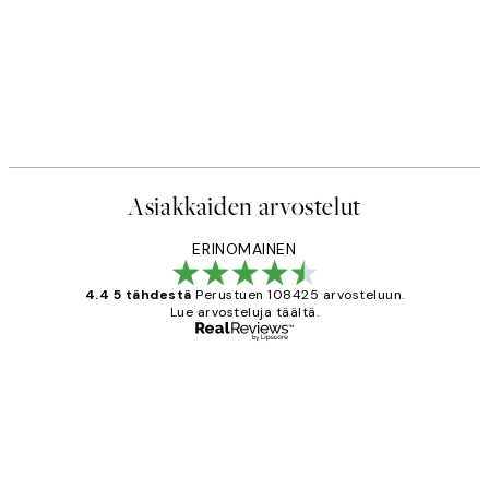
Asiakkaiden arvostelut
ERINOMAINEN
4.4 5 tähdestä
Perustuen 108425 arvosteluun.
Lue arvosteluja täältä.
Varmennettu ostaja
asiakkaiden
arvostelut
Very good quality. Fast delivery.
Thankyou.