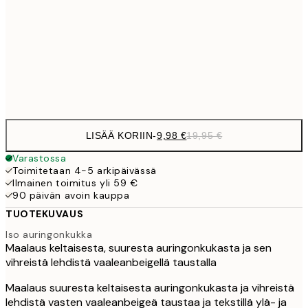
19,
16,2
50x70 cm
32,
Frame
options
LISÄÄ KORIIN
-
9,98 €
19,95 €
Varastossa
Toimitetaan 4-5 arkipäivässä
Ilmainen toimitus yli 59 €
90 päivän avoin kauppa
TUOTEKUVAUS
Iso auringonkukka
Maalaus keltaisesta, suuresta auringonkukasta ja sen
vihreistä lehdistä vaaleanbeigellä taustalla
Maalaus suuresta keltaisesta auringonkukasta ja vihreistä
lehdistä vasten vaaleanbeigeä taustaa ja tekstillä ylä- ja