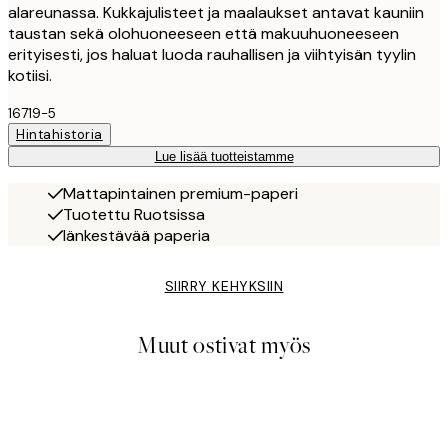
alareunassa. Kukkajulisteet ja maalaukset antavat kauniin
taustan sekä olohuoneeseen että makuuhuoneeseen
erityisesti, jos haluat luoda rauhallisen ja viihtyisän tyylin
kotiisi.
16719-5
Hintahistoria
Lue lisää tuotteistamme
Mattapintainen premium-paperi
Tuotettu Ruotsissa
Iänkestävää paperia
SIIRRY KEHYKSIIN
Muut ostivat myös