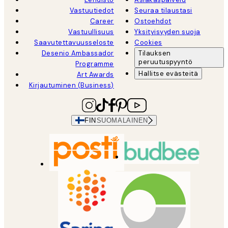
Vastuutiedot
Seuraa tilaustasi
Career
Ostoehdot
Vastuullisuus
Yksityisyyden suoja
Saavutettavuusseloste
Cookies
Desenio Ambassador
Tilauksen
peruutuspyyntö
Programme
Hallitse evästeitä
Art Awards
Kirjautuminen (Business)
FIN
SUOMALAINEN