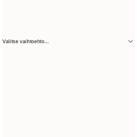
Valitse vaihtoehto...
9,
30x40 cm