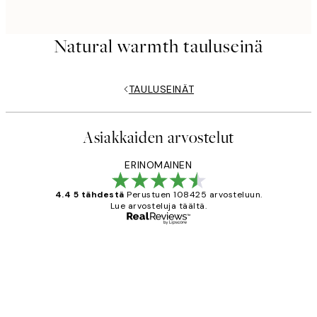
Natural warmth tauluseinä
TAULUSEINÄT
Asiakkaiden arvostelut
ERINOMAINEN
4.4 5 tähdestä
Perustuen 108425 arvosteluun.
Lue arvosteluja täältä.
Varmennettu ostaja
asiakkaiden
arvostelut
Very good quality. Fast delivery.
Thankyou.