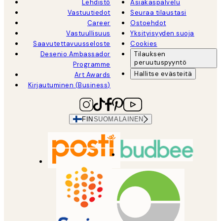
Lehdistö
Asiakaspalvelu
Vastuutiedot
Seuraa tilaustasi
Career
Ostoehdot
Vastuullisuus
Yksityisyyden suoja
Saavutettavuusseloste
Cookies
Desenio Ambassador
Tilauksen
peruutuspyyntö
Programme
Hallitse evästeitä
Art Awards
Kirjautuminen (Business)
FIN
SUOMALAINEN