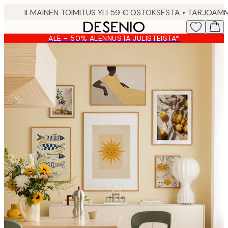
Skip
to
main
ALE - 50% ALENNUSTA JULISTEISTA*
content.