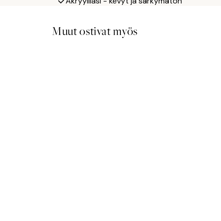
Akryylilasi - kevyt ja särkymätön
Muut ostivat myös