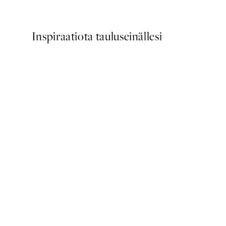
Alkaen 6,50 €
13 €
Inspiraatiota tauluseinällesi