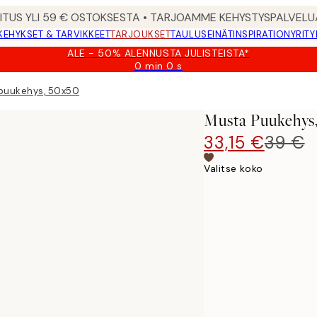
MITUS YLI 59 € OSTOKSESTA • TARJOAMME KEHYSTYSPALVELU
KEHYKSET & TARVIKKEET
TARJOUKSET
TAULUSEINÄT
INSPIRATION
YRITY
ALE - 50% ALENNUSTA JULISTEISTA*
0 min
0 s
Voimassa
asti:
puukehys, 50x50
2026-
08-
Musta Puukehys
09
33,15 €
39 €
Valitse koko