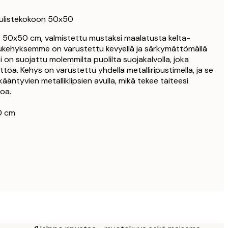
23,76 €
27,95 €
ulistekokoon 50x50
33,15 €
 50x50 cm, valmistettu mustaksi maalatusta kelta-
39 €
ukehyksemme on varustettu kevyellä ja särkymättömällä
33,15 €
lasi on suojattu molemmilta puolilta suojakalvolla, joka
39 €
öä. Kehys on varustettu yhdellä metalliripustimella, ja se
kääntyvien metalliklipsien avulla, mikä tekee taiteesi
38,21 €
oa.
44,95 €
56,95 €
0 cm
67 €
339 €