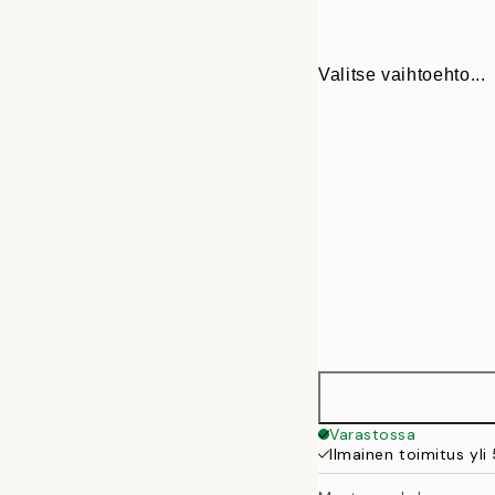
Valitse vaihtoehto...
13x18 cm
Varastossa
Ilmainen toimitus yli
21x30 cm