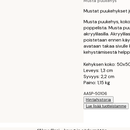
Musta puukehys
30x40 cm
Mustat puukehykset j
40x50 cm
Musta puukehys, koko
poppelista. Musta pu
akryylilasilla. Akryyli
50x50 cm
poistetaan ennen käytt
avataan takaa sivulle 
50x70 cm
kehystämisestä helpp
70x100 cm
Kehyksen koko: 50x5
Leveys: 1,3 cm
Syvyys: 2,2 cm
100x150 cm
Paino: 1,15 kg
AASP-50106
Hintahistoria
Lue lisää tuotteistamme