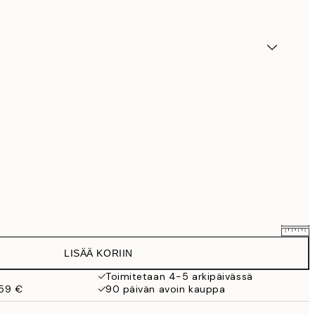
LISÄÄ KORIIN
7,61 €
8,95 €
Toimitetaan 4-5 arkipäivässä
 59 €
90 päivän avoin kauppa
11,05 €
13 €