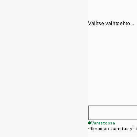
Valitse vaihtoehto...
13x18 cm
Varastossa
Ilmainen toimitus yli
21x30 cm