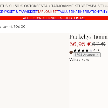
MITUS YLI 59 € OSTOKSESTA • TARJOAMME KEHYSTYSPALVELU
KEHYKSET & TARVIKKEET
TARJOUKSET
TAULUSEINÄT
INSPIRATION
YRITY
ALE - 50% ALENNUSTA JULISTEISTA*
s tammi, 70x100
Puukehys Tammi
56,95 €
67 €
4.0
1304
Arvostelut
Valitse koko