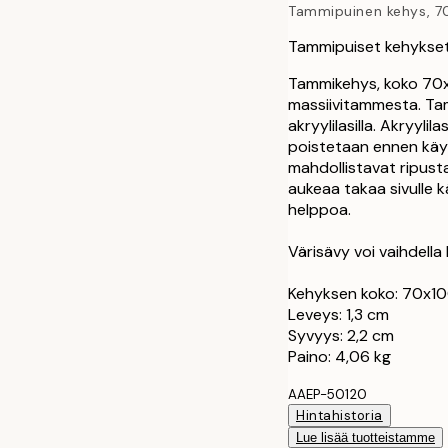
Tammipuinen kehys, 7
30x40 cm
Tammipuiset kehykset
40x50 cm
Tammikehys, koko 70x
massiivitammesta. Ta
akryylilasilla. Akryyli
50x50 cm
poistetaan ennen käyt
mahdollistavat ripust
50x70 cm
aukeaa takaa sivulle k
helppoa.
70x100 cm
Värisävy voi vaihdella
Kehyksen koko: 70x1
Leveys: 1,3 cm
Syvyys: 2,2 cm
Paino: 4,06 kg
AAEP-50120
Hintahistoria
Lue lisää tuotteistamme