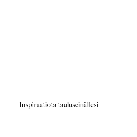
50%*
Flowy Forms No1 Juliste
Alkaen 9,98 €
19,95 €
Inspiraatiota tauluseinällesi