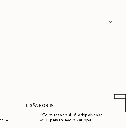
LISÄÄ KORIIN
7,61 €
8,95 €
Toimitetaan 4-5 arkipäivässä
 59 €
90 päivän avoin kauppa
11,05 €
13 €