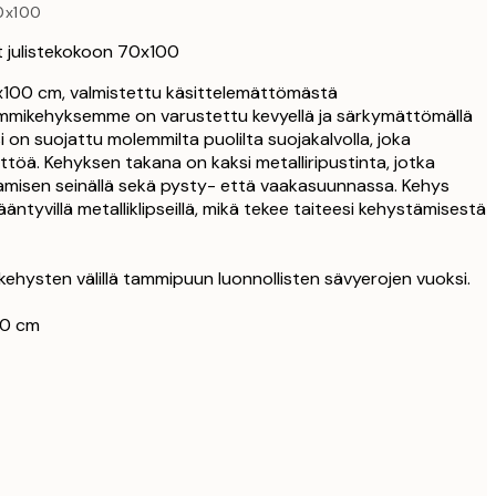
0x100
23,76 €
27,95 €
 julistekokoon 70x100
33,15 €
100 cm, valmistettu käsittelemättömästä
39 €
mmikehyksemme on varustettu kevyellä ja särkymättömällä
33,15 €
lasi on suojattu molemmilta puolilta suojakalvolla, joka
39 €
töä. Kehyksen takana on kaksi metalliripustinta, jotka
amisen seinällä sekä pysty- että vaakasuunnassa. Kehys
38,21 €
ääntyvillä metalliklipseillä, mikä tekee taiteesi kehystämisestä
44,95 €
56,95 €
67 €
 kehysten välillä tammipuun luonnollisten sävyerojen vuoksi.
00 cm