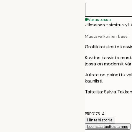
50x70 cm
Varastossa
Ilmainen toimitus yli
Mustavalkoinen kasvi
Grafiikkatuloste kasv
Kuvitus kasvista musta
jossa on modernit värit
Juliste on painettu va
kauniisti.
Taiteilija: Sylvia Takke
PRE0173-4
Hintahistoria
Lue lisää tuotteistamme