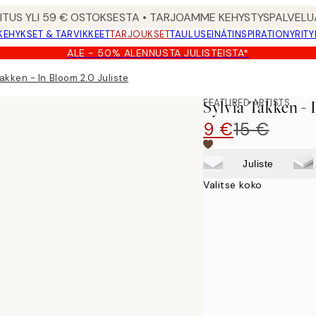
MITUS YLI 59 € OSTOKSESTA • TARJOAMME KEHYSTYSPALVELU
KEHYKSET & TARVIKKEET
TARJOUKSET
TAULUSEINÄT
INSPIRATION
YRITY
ALE - 50% ALENNUSTA JULISTEISTA*
Takken - In Bloom 2.0 Juliste
FEATURED ARTISTS
Sylvia Takken - 
9 €
15 €
Juliste
Valitse koko