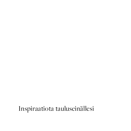
50%*
Cup of Espresso Juliste
Alkaen 6,50 €
13 €
Inspiraatiota tauluseinällesi