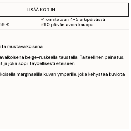
21,95 €
LISÄÄ KORIIN
22,80 €
38 €
Toimitetaan 4-5 arkipäivässä
 59 €
90 päivän avoin kauppa
ista mustavalkoisena
valkoisena beige-ruskealla taustalla. Taiteellinen painatus,
 ja joka sopii täydellisesti eteiseen.
lkoisella marginaalilla kuvan ympärille, joka kehystää kuviota
n