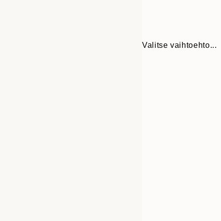
Valitse vaihtoehto...
Frame
21x30 cm
options
30x40 cm