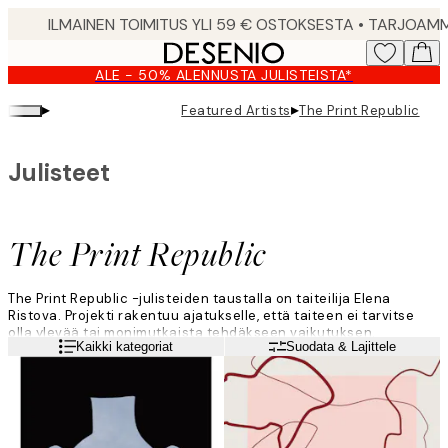
Skip
to
main
ALE - 50% ALENNUSTA JULISTEISTA*
content.
▸
▸
Featured Artists
The Print Republic
Julisteet
The Print Republic
The Print Republic -julisteiden taustalla on taiteilija Elena
Ristova. Projekti rakentuu ajatukselle, että taiteen ei tarvitse
olla ylevää tai monimutkaista tehdäkseen vaikutuksen.
Lue lisää
Kaikki kategoriat
Suodata & Lajittele
"Luon rakkautta huokuvaa taidetta ja tuon sen saataville
kaikkialla maailmassa. Se on brändini ydin", hän sanoo.
Elena kuvailee tyyliään minimalistiseksi ja yksinkertaiseksi.
"Minusta on myös ihanaa pitää hauskaa sanojen, kukkien ja