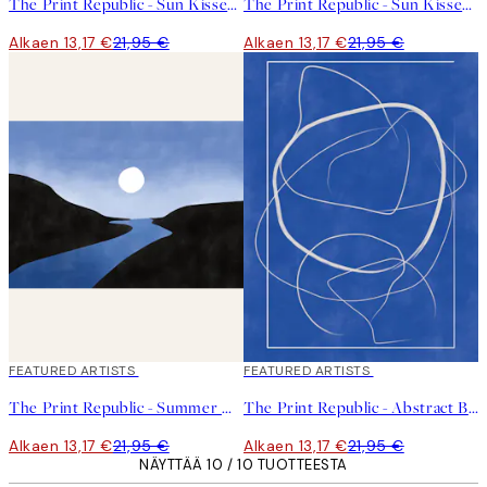
The Print Republic - Sun Kissed Garden No1 Juliste
The Print Republic - Sun Kissed Garden No2 Juliste
Alkaen 13,17 €
21,95 €
Alkaen 13,17 €
21,95 €
40%*
FEATURED ARTISTS
40%*
FEATURED ARTISTS
The Print Republic - Summer Night Juliste
The Print Republic - Abstract Blue Lines Juliste
Alkaen 13,17 €
21,95 €
Alkaen 13,17 €
21,95 €
NÄYTTÄÄ 10 / 10 TUOTTEESTA