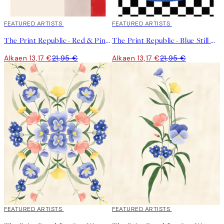
40%*
FEATURED ARTISTS
40%*
FEATURED ARTISTS
The Print Republic - Red & Pink Colour Block Juliste
The Print Republic - Blue Still Life Poster No2 Juliste
Alkaen 13,17 €
21,95 €
Alkaen 13,17 €
21,95 €
40%*
FEATURED ARTISTS
40%*
FEATURED ARTISTS