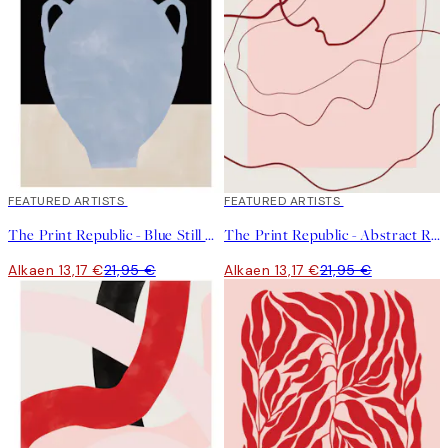
sateenkaaren värien parissa."
40%*
FEATURED ARTISTS
40%*
FEATURED ARTISTS
The Print Republic - Blue Still Life Poster No1 Juliste
The Print Republic - Abstract Red Lines Juliste
Alkaen 13,17 €
21,95 €
Alkaen 13,17 €
21,95 €