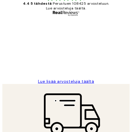
4.4 5 tähdestä
Perustuen 108425 arvosteluun.
Lue arvosteluja täältä.
Varmennettu ostaja
asiakkaiden
arvostelut
Very good quality. Fast delivery.
Thankyou.
19 touko
Tina I
Lue lisää arvosteluja täältä