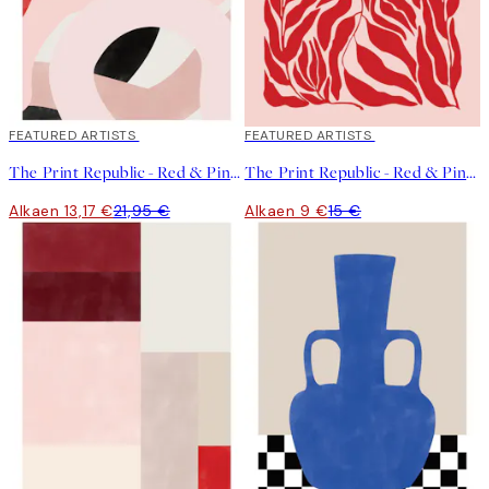
40%*
FEATURED ARTISTS
40%*
FEATURED ARTISTS
The Print Republic - Red & Pink Abstract Shapes Juliste
The Print Republic - Red & Pink Botanical Juliste
Alkaen 13,17 €
21,95 €
Alkaen 9 €
15 €