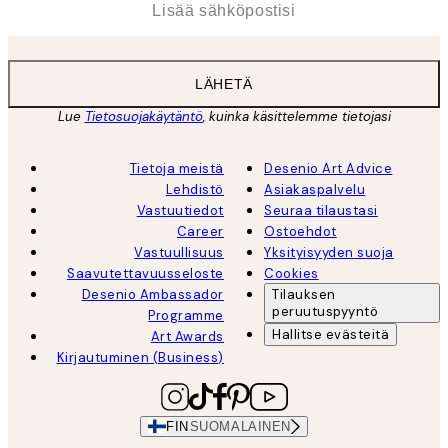
LÄHETÄ
Lue
Tietosuojakäytäntö
, kuinka käsittelemme tietojasi
Tietoja meistä
Desenio Art Advice
Lehdistö
Asiakaspalvelu
Vastuutiedot
Seuraa tilaustasi
Career
Ostoehdot
Vastuullisuus
Yksityisyyden suoja
Saavutettavuusseloste
Cookies
Desenio Ambassador
Tilauksen
peruutuspyyntö
Programme
Hallitse evästeitä
Art Awards
Kirjautuminen (Business)
FIN
SUOMALAINEN