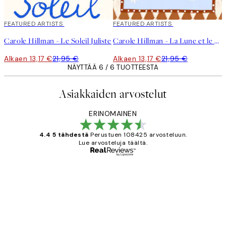
40%*
FEATURED ARTISTS
40%*
FEATURED ARTISTS
Carole Hillman - Le Soleil Juliste
Carole Hillman - La Lune et le Soleil Juliste
Alkaen 13,17 €
21,95 €
Alkaen 13,17 €
21,95 €
NÄYTTÄÄ 6 / 6 TUOTTEESTA
Asiakkaiden arvostelut
ERINOMAINEN
4.4 5 tähdestä
Perustuen 108425 arvosteluun.
Lue arvosteluja täältä.
Varmennettu ostaja
asiakkaiden
arvostelut
Very good quality. Fast delivery.
Thankyou.