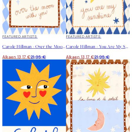
40%*
FEATURED ARTISTS
40%*
FEATURED ARTISTS
Carole Hillman - Over the Moon Juliste
Carole Hillman - You Are My Sunshine Juliste
Alkaen 13,17 €
21,95 €
Alkaen 13,17 €
21,95 €