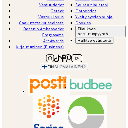
Vastuutiedot
Seuraa tilaustasi
Career
Ostoehdot
Vastuullisuus
Yksityisyyden suoja
Saavutettavuusseloste
Cookies
Desenio Ambassador
Tilauksen
peruutuspyyntö
Programme
Hallitse evästeitä
Art Awards
Kirjautuminen (Business)
FIN
SUOMALAINEN