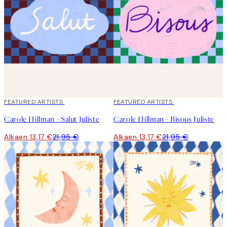
40%*
FEATURED ARTISTS
40%*
FEATURED ARTISTS
Carole Hillman - Salut Juliste
Carole Hillman - Bisous Juliste
Alkaen 13,17 €
21,95 €
Alkaen 13,17 €
21,95 €