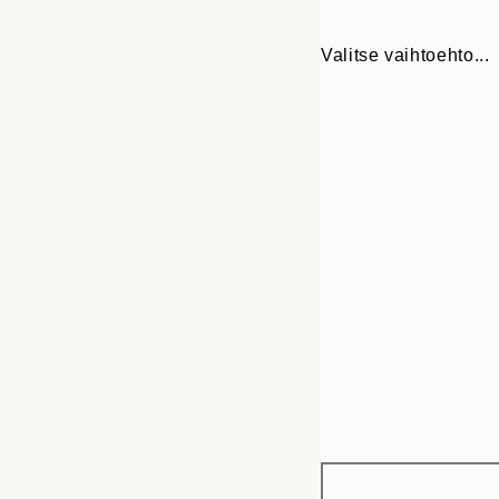
Valitse vaihtoehto...
Frame
30x40 cm
options
50x70 cm