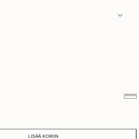
13,17 €
21,95 €
22,80 €
38 €
LISÄÄ KORIIN