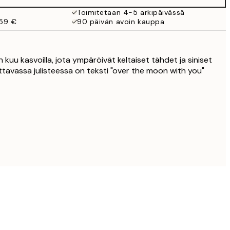
Toimitetaan 4-5 arkipäivässä
 59 €
90 päivän avoin kauppa
uu kasvoilla, jota ympäröivät keltaiset tähdet ja siniset
ttavassa julisteessa on teksti "over the moon with you"