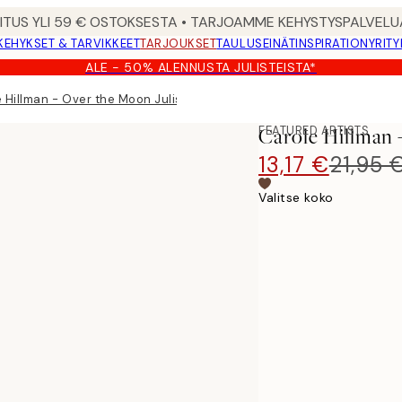
MITUS YLI 59 € OSTOKSESTA • TARJOAMME KEHYSTYSPALVELU
KEHYKSET & TARVIKKEET
TARJOUKSET
TAULUSEINÄT
INSPIRATION
YRITY
ALE - 50% ALENNUSTA JULISTEISTA*
 Hillman - Over the Moon Juliste
FEATURED ARTISTS
Carole Hillman 
13,17 €
21,95 
Valitse koko