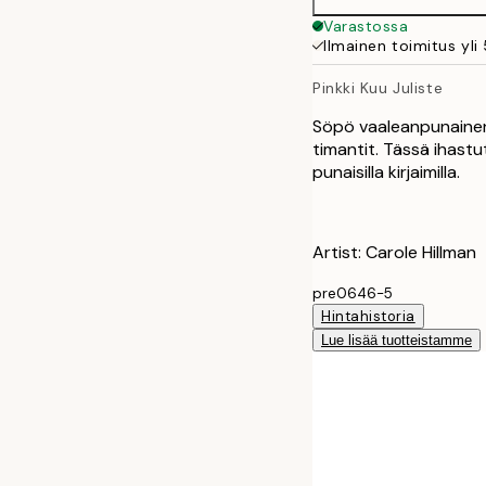
Varastossa
Ilmainen toimitus yli
Pinkki Kuu Juliste
Söpö vaaleanpunainen k
timantit. Tässä ihastu
punaisilla kirjaimilla.
Artist: Carole Hillman
pre0646-5
Hintahistoria
Lue lisää tuotteistamme