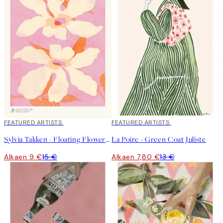
onko tämä ehkä täydellinen tilaisuus löytää uusi?
40%*
FEATURED ARTISTS
40%*
FEATURED ARTISTS
Sylvia Takken - Floating Flowers Juliste
La Poire - Green Coat Juliste
Alkaen 9 €
15 €
Alkaen 7,80 €
13 €