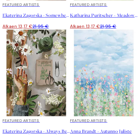
40%*
FEATURED ARTISTS
40%*
FEATURED ARTISTS
Ekaterina Zagorska - Somewhere I Want to Be Juliste
Katharina Puritscher - Meadow Juliste
Alkaen 13,17 €
21,95 €
Alkaen 13,17 €
21,95 €
40%*
FEATURED ARTISTS
40%*
FEATURED ARTISTS
Ekaterina Zagorska - Always Be There for You Juliste
Anna Brandt - Autunno Juliste