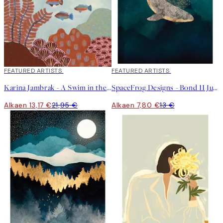
40%*
FEATURED ARTISTS
40%*
FEATURED ARTISTS
Karina Jambrak - A Swim in the Ocean Juliste
SpaceFrog Designs - Bond II Juliste
Alkaen 13,17 €
21,95 €
Alkaen 7,80 €
13 €