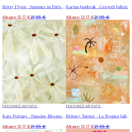
Britty Flynn - Summer in Paris Juliste
Karina Jambrak - Growth Juliste
Alkaen 13,17 €
21,95 €
Alkaen 13,17 €
21,95 €
40%*
FEATURED ARTISTS
40%*
FEATURED ARTISTS
Kate Pottage - Dancing Blooms Juliste
Britney Turner - La Tropica Juliste
Alkaen 13,17 €
21,95 €
Alkaen 13,17 €
21,95 €