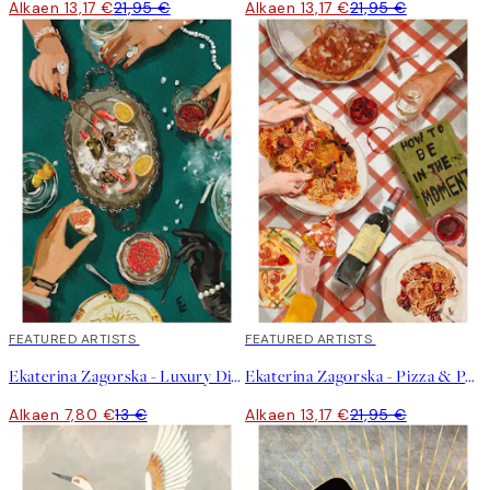
Alkaen 13,17 €
21,95 €
Alkaen 13,17 €
21,95 €
40%*
FEATURED ARTISTS
40%*
FEATURED ARTISTS
Ekaterina Zagorska - Luxury Dinner Juliste
Ekaterina Zagorska - Pizza & Pasta Party Juliste
Alkaen 7,80 €
13 €
Alkaen 13,17 €
21,95 €