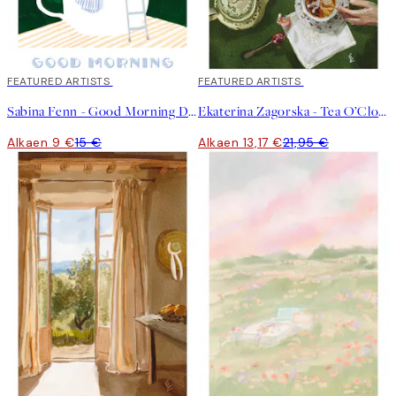
40%*
FEATURED ARTISTS
40%*
FEATURED ARTISTS
Sabina Fenn - Good Morning Dive Juliste
Ekaterina Zagorska - Tea O’Clock Juliste
Alkaen 9 €
15 €
Alkaen 13,17 €
21,95 €