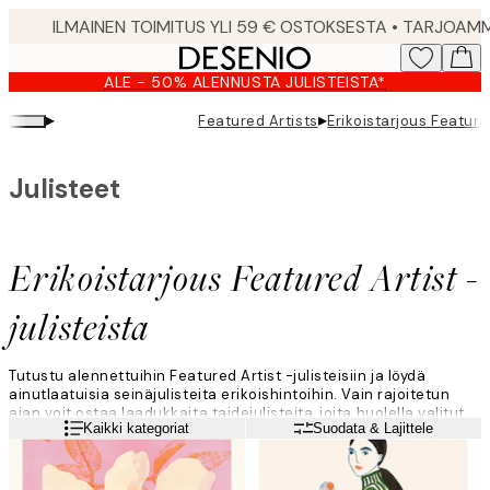
Skip
to
main
ALE - 50% ALENNUSTA JULISTEISTA*
content.
▸
▸
Featured Artists
Erikoistarjous Featured
Julisteet
Erikoistarjous Featured Artist -
julisteista
Tutustu alennettuihin Featured Artist -julisteisiin ja löydä
ainutlaatuisia seinäjulisteita erikoishintoihin. Vain rajoitetun
ajan voit ostaa laadukkaita taidejulisteita, joita huolella valitut
Lue lisää
Kaikki kategoriat
Suodata & Lajittele
Featured Artist -taiteilijat ovat luoneet ympäri maailmaa. Tyylejä
löytyy abstraktista figuratiiviseen ja maisemiin – nämä
taideteokset sopivat täydellisesti galleriaseinille ja kotisi
sisustukseen. Ehkä sinulla on jo suosikki Featured Artist, vai