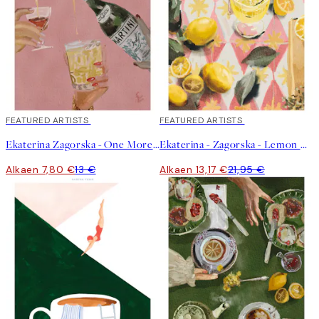
40%*
FEATURED ARTISTS
40%*
FEATURED ARTISTS
Ekaterina Zagorska - One More Martini Please Juliste
Ekaterina - Zagorska - Lemon Cocktail Juliste
Alkaen 7,80 €
13 €
Alkaen 13,17 €
21,95 €