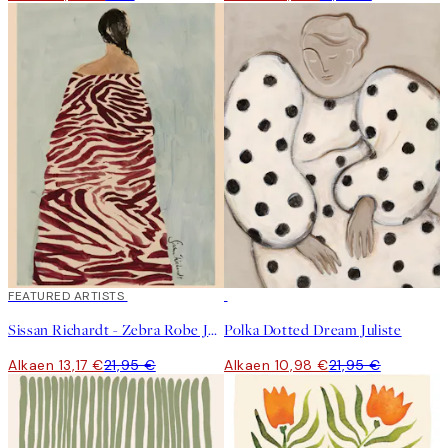
40%*
FEATURED ARTISTS
50%*
Sissan Richardt - Zebra Robe Juliste
Polka Dotted Dream Juliste
Alkaen 13,17 €
21,95 €
Alkaen 10,98 €
21,95 €