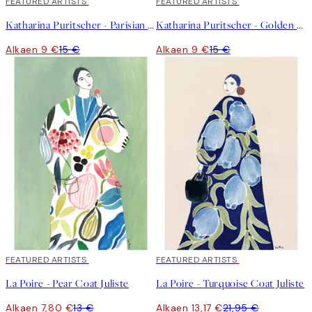
40%*
FEATURED ARTISTS
40%*
FEATURED ARTISTS
Katharina Puritscher - Parisian Sky Juliste
Katharina Puritscher - Golden Hour Building Juliste
Alkaen 9 €
15 €
Alkaen 9 €
15 €
40%*
FEATURED ARTISTS
40%*
FEATURED ARTISTS
La Poire - Pear Coat Juliste
La Poire - Turquoise Coat Juliste
Alkaen 7,80 €
13 €
Alkaen 13,17 €
21,95 €