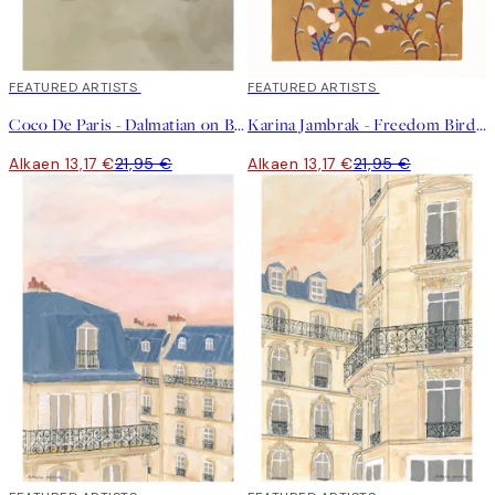
40%*
FEATURED ARTISTS
40%*
FEATURED ARTISTS
Coco De Paris - Dalmatian on Bicycle Juliste
Karina Jambrak - Freedom Bird Juliste
Alkaen 13,17 €
21,95 €
Alkaen 13,17 €
21,95 €