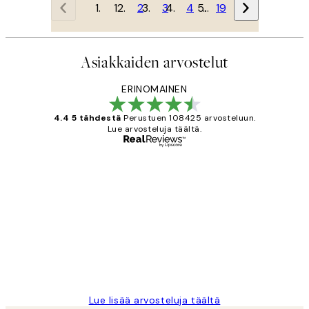
1
2
3
4
…
19
Asiakkaiden arvostelut
ERINOMAINEN
4.4 5 tähdestä
Perustuen 108425 arvosteluun.
Lue arvosteluja täältä.
Varmennettu ostaja
asiakkaiden
arvostelut
Very good quality. Fast delivery.
Thankyou.
19 touko
Tina I
Lue lisää arvosteluja täältä