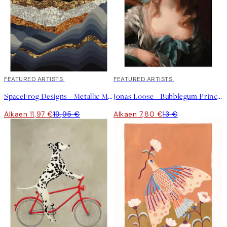
40%*
FEATURED ARTISTS
40%*
FEATURED ARTISTS
SpaceFrog Designs - Metallic Mountains Juliste
Jonas Loose - Bubblegum Princess Juliste
Alkaen 11,97 €
19,95 €
Alkaen 7,80 €
13 €