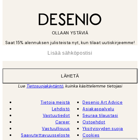
OLLAAN YSTÄVIÄ
Saat 15% alennuksen julisteista nyt, kun tilaat uutiskirjeemme!
*
Sähköposti
LÄHETÄ
Lue
Tietosuojakäytäntö
, kuinka käsittelemme tietojasi
Tietoja meistä
Desenio Art Advice
Lehdistö
Asiakaspalvelu
Vastuutiedot
Seuraa tilaustasi
Career
Ostoehdot
Vastuullisuus
Yksityisyyden suoja
Saavutettavuusseloste
Cookies