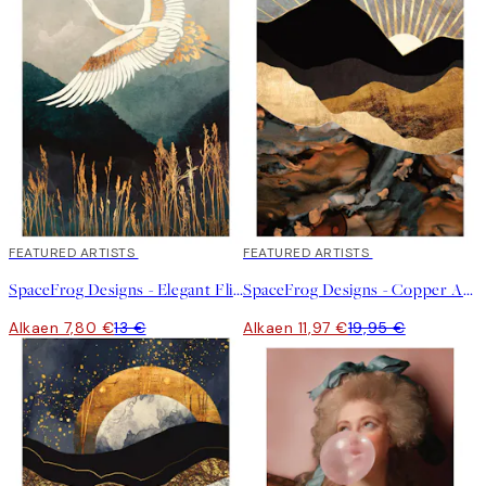
40%*
FEATURED ARTISTS
40%*
FEATURED ARTISTS
SpaceFrog Designs - Elegant Flight Juliste
SpaceFrog Designs - Copper And Gold Mountains Juliste
Alkaen 7,80 €
13 €
Alkaen 11,97 €
19,95 €