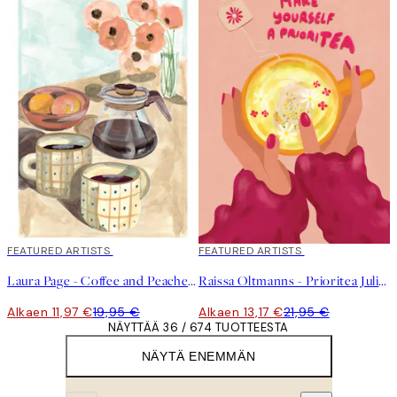
40%*
FEATURED ARTISTS
40%*
FEATURED ARTISTS
Laura Page - Coffee and Peaches Juliste
Raissa Oltmanns - Prioritea Juliste
Alkaen 11,97 €
19,95 €
Alkaen 13,17 €
21,95 €
NÄYTTÄÄ 36 / 674 TUOTTEESTA
NÄYTÄ ENEMMÄN