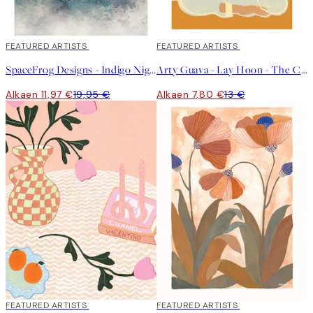
40%*
FEATURED ARTISTS
40%*
FEATURED ARTISTS
SpaceFrog Designs - Indigo Night Juliste
Arty Guava - Lay Hoon - The Chrysanthemum Juliste
Alkaen 11,97 €
19,95 €
Alkaen 7,80 €
13 €
40%*
FEATURED ARTISTS
40%*
FEATURED ARTISTS