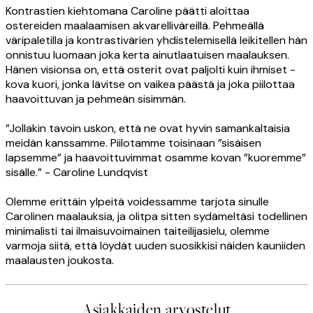
Kontrastien kiehtomana Caroline päätti aloittaa
ostereiden maalaamisen akvarelliväreillä. Pehmeällä
väripaletilla ja kontrastivärien yhdistelemisellä leikitellen hän
onnistuu luomaan joka kerta ainutlaatuisen maalauksen.
Hänen visionsa on, että osterit ovat paljolti kuin ihmiset -
kova kuori, jonka lävitse on vaikea päästä ja joka piilottaa
haavoittuvan ja pehmeän sisimmän.
”Jollakin tavoin uskon, että ne ovat hyvin samankaltaisia
meidän kanssamme. Piilotamme toisinaan ”sisäisen
lapsemme” ja haavoittuvimmat osamme kovan ”kuoremme”
sisälle.” - Caroline Lundqvist
Olemme erittäin ylpeitä voidessamme tarjota sinulle
Carolinen maalauksia, ja olitpa sitten sydämeltäsi todellinen
minimalisti tai ilmaisuvoimainen taiteilijasielu, olemme
varmoja siitä, että löydät uuden suosikkisi näiden kauniiden
maalausten joukosta.
Asiakkaiden arvostelut