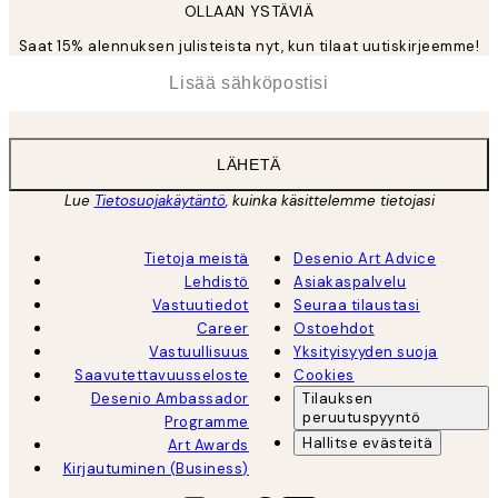
OLLAAN YSTÄVIÄ
Saat 15% alennuksen julisteista nyt, kun tilaat uutiskirjeemme!
*
Sähköposti
LÄHETÄ
Lue
Tietosuojakäytäntö
, kuinka käsittelemme tietojasi
Tietoja meistä
Desenio Art Advice
Lehdistö
Asiakaspalvelu
Vastuutiedot
Seuraa tilaustasi
Career
Ostoehdot
Vastuullisuus
Yksityisyyden suoja
Saavutettavuusseloste
Cookies
Desenio Ambassador
Tilauksen
peruutuspyyntö
Programme
Hallitse evästeitä
Art Awards
Kirjautuminen (Business)