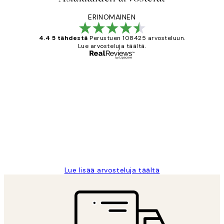
ERINOMAINEN
4.4 5 tähdestä
Perustuen 108425 arvosteluun.
Lue arvosteluja täältä.
Varmennettu ostaja
asiakkaiden
arvostelut
Very good quality. Fast delivery.
Thankyou.
19 touko
Tina I
Lue lisää arvosteluja täältä