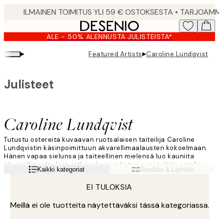
Skip
to
main
ALE - 50% ALENNUSTA JULISTEISTA*
content.
▸
▸
Featured Artists
Caroline Lundqvist
Julisteet
Caroline Lundqvist
Tutustu ostereita kuvaavan ruotsalaisen taiteilija Caroline
Lundqvistin käsinpoimittuun akvarellimaalausten kokoelmaan.
Hänen vapaa sielunsa ja taiteellinen mielensä luo kauniita
akvarellimaalauksia, jotka jokainen katsoja voi tulkita omalla
Lue lisää
Kaikki kategoriat
Suodata & Lajittele
tavallaan. Hänen ymmärryksensä yksityiskohdista ja väreistä
tekee jokaisesta osteriakvarellimaalauksesta ainutlaatuisen!
EI TULOKSIA
Meillä ei ole tuotteita näytettäväksi tässä kategoriassa.