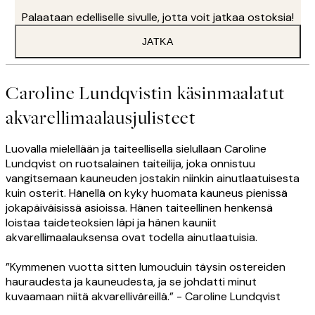
Palaataan edelliselle sivulle, jotta voit jatkaa ostoksia!
JATKA
Caroline Lundqvistin käsinmaalatut
akvarellimaalausjulisteet
Luovalla mielellään ja taiteellisella sielullaan Caroline
Lundqvist on ruotsalainen taiteilija, joka onnistuu
vangitsemaan kauneuden jostakin niinkin ainutlaatuisesta
kuin osterit. Hänellä on kyky huomata kauneus pienissä
jokapäiväisissä asioissa. Hänen taiteellinen henkensä
loistaa taideteoksien läpi ja hänen kauniit
akvarellimaalauksensa ovat todella ainutlaatuisia.
”Kymmenen vuotta sitten lumouduin täysin ostereiden
hauraudesta ja kauneudesta, ja se johdatti minut
kuvaamaan niitä akvarelliväreillä.” - Caroline Lundqvist