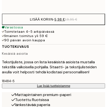
Frame
options
LISÄÄ KORIIN
-
5,98 €
19,95 €
Varastossa
Toimitetaan 4-5 arkipäivässä
Ilmainen toimitus yli 59 €
90 päivän avoin kauppa
TUOTEKUVAUS
Kesäisiä asioita
Tekstijuliste, jossa on lista kesäisistä asioista mustalla
tekstillä valkoisella pohjalla. Sitaatti- ja tekstijulisteiden
avulla voit helposti tehdä kodistasi persoonallisen!
18484-5
Lue lisää tuotteistamme
Mattapintainen premium-paperi
Tuotettu Ruotsissa
Iänkestävää paperia