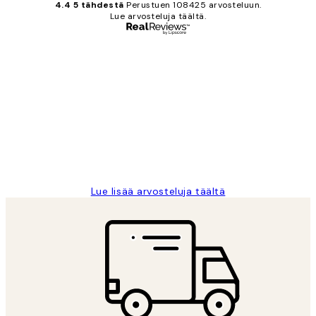
4.4 5 tähdestä
Perustuen 108425 arvosteluun.
Lue arvosteluja täältä.
Varmennettu ostaja
asiakkaiden
arvostelut
Very good quality. Fast delivery.
Thankyou.
19 touko
Tina I
Lue lisää arvosteluja täältä