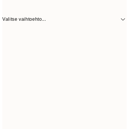
Valitse vaihtoehto...
5,
30x40 cm
19,