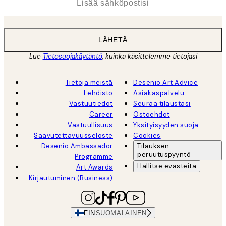
LÄHETÄ
Lue
Tietosuojakäytäntö
, kuinka käsittelemme tietojasi
Tietoja meistä
Desenio Art Advice
Lehdistö
Asiakaspalvelu
Vastuutiedot
Seuraa tilaustasi
Career
Ostoehdot
Vastuullisuus
Yksityisyyden suoja
Saavutettavuusseloste
Cookies
Desenio Ambassador
Tilauksen
peruutuspyyntö
Programme
Hallitse evästeitä
Art Awards
Kirjautuminen (Business)
FIN
SUOMALAINEN