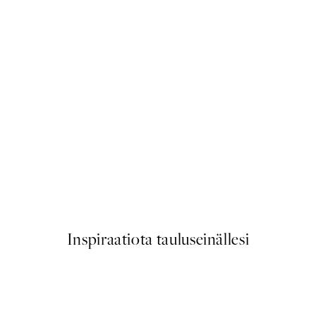
50%*
Looking Back Juliste
Alkaen 9,98 €
19,95 €
Inspiraatiota tauluseinällesi