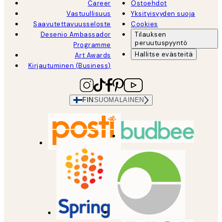
Career
Ostoehdot
Vastuullisuus
Yksityisyyden suoja
Saavutettavuusseloste
Cookies
Desenio Ambassador
Tilauksen
peruutuspyyntö
Programme
Hallitse evästeitä
Art Awards
Kirjautuminen (Business)
FIN
SUOMALAINEN