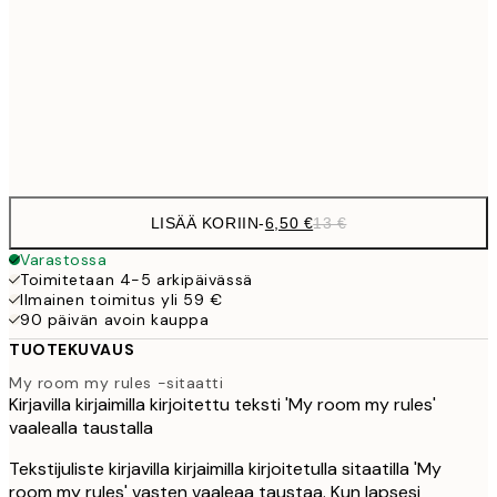
9,
30x40 cm
19,
Frame
options
LISÄÄ KORIIN
-
6,50 €
13 €
Varastossa
Toimitetaan 4-5 arkipäivässä
Ilmainen toimitus yli 59 €
90 päivän avoin kauppa
TUOTEKUVAUS
My room my rules -sitaatti
Kirjavilla kirjaimilla kirjoitettu teksti 'My room my rules'
vaalealla taustalla
Tekstijuliste kirjavilla kirjaimilla kirjoitetulla sitaatilla 'My
room my rules' vasten vaaleaa taustaa. Kun lapsesi