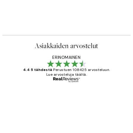
Asiakkaiden arvostelut
ERINOMAINEN
4.4 5 tähdestä
Perustuen 108425 arvosteluun.
Lue arvosteluja täältä.
Varmennettu ostaja
asiakkaiden
arvostelut
Very good quality. Fast delivery.
Thankyou.
19 touko