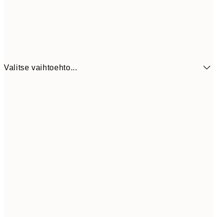
Valitse vaihtoehto...
6,
21x30 cm