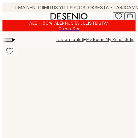
Skip
to
main
ALE - 50% ALENNUSTA JULISTEISTA*
content.
0 min
0 s
Voimassa
asti:
▸
▸
Lasten taulut
My Room My Rules Julist
2026-
08-
09
Product