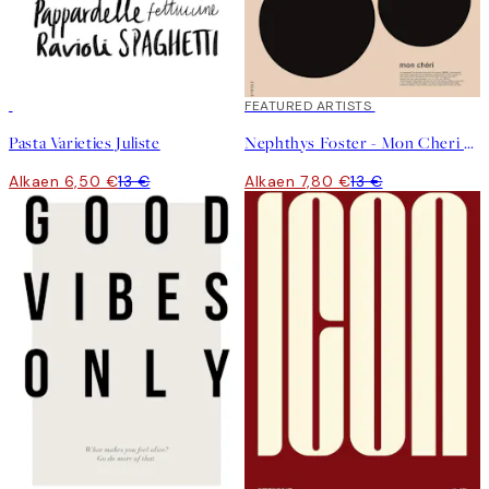
50%*
40%*
FEATURED ARTISTS
Pasta Varieties Juliste
Nephthys Foster - Mon Cheri No2 Juliste
Alkaen 6,50 €
13 €
Alkaen 7,80 €
13 €