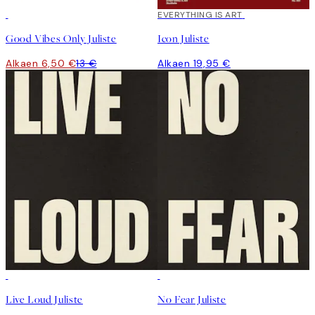
50%*
EVERYTHING IS ART
Good Vibes Only Juliste
Icon Juliste
Alkaen 6,50 €
13 €
Alkaen 19,95 €
50%*
50%*
Live Loud Juliste
No Fear Juliste