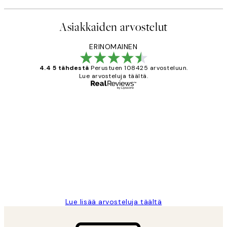
Asiakkaiden arvostelut
ERINOMAINEN
4.4 5 tähdestä
Perustuen 108425 arvosteluun.
Lue arvosteluja täältä.
Varmennettu ostaja
asiakkaiden
arvostelut
Very good quality. Fast delivery.
Thankyou.
19 touko
Tina I
Lue lisää arvosteluja täältä