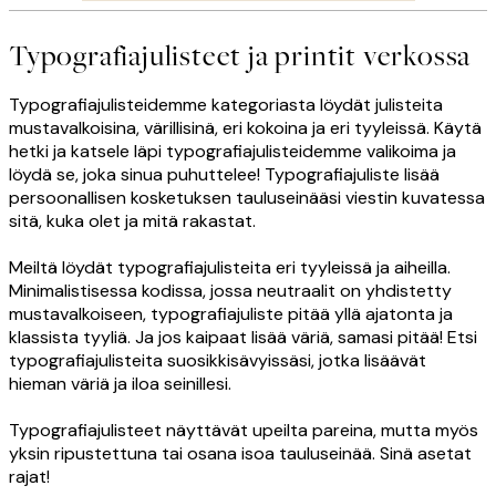
Typografiajulisteet ja printit verkossa
Typografiajulisteidemme kategoriasta löydät julisteita
mustavalkoisina, värillisinä, eri kokoina ja eri tyyleissä. Käytä
hetki ja katsele läpi typografiajulisteidemme valikoima ja
löydä se, joka sinua puhuttelee! Typografiajuliste lisää
persoonallisen kosketuksen tauluseinääsi viestin kuvatessa
sitä, kuka olet ja mitä rakastat.
Meiltä löydät typografiajulisteita eri tyyleissä ja aiheilla.
Minimalistisessa kodissa, jossa neutraalit on yhdistetty
mustavalkoiseen, typografiajuliste pitää yllä ajatonta ja
klassista tyyliä. Ja jos kaipaat lisää väriä, samasi pitää! Etsi
typografiajulisteita suosikkisävyissäsi, jotka lisäävät
hieman väriä ja iloa seinillesi.
Typografiajulisteet näyttävät upeilta pareina, mutta myös
yksin ripustettuna tai osana isoa tauluseinää. Sinä asetat
rajat!