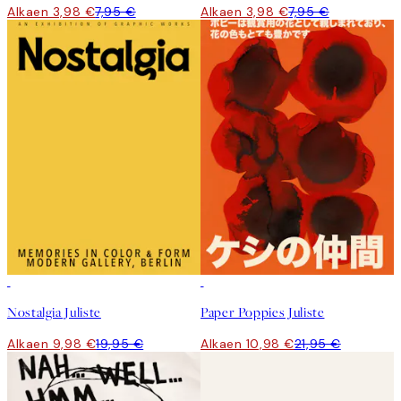
Alkaen 3,98 €
7,95 €
Alkaen 3,98 €
7,95 €
50%*
50%*
Nostalgia Juliste
Paper Poppies Juliste
Alkaen 9,98 €
19,95 €
Alkaen 10,98 €
21,95 €