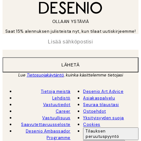
OLLAAN YSTÄVIÄ
Saat 15% alennuksen julisteista nyt, kun tilaat uutiskirjeemme!
*
Sähköposti
LÄHETÄ
Lue
Tietosuojakäytäntö
, kuinka käsittelemme tietojasi
Tietoja meistä
Desenio Art Advice
Lehdistö
Asiakaspalvelu
Vastuutiedot
Seuraa tilaustasi
Career
Ostoehdot
Vastuullisuus
Yksityisyyden suoja
Saavutettavuusseloste
Cookies
Desenio Ambassador
Tilauksen
peruutuspyyntö
Programme