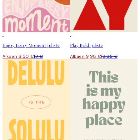
50%*
50%*
Enjoy Every Moment Juliste
Play Bold Juliste
Alkaen 6,50 €
13 €
Alkaen 9,98 €
19,95 €