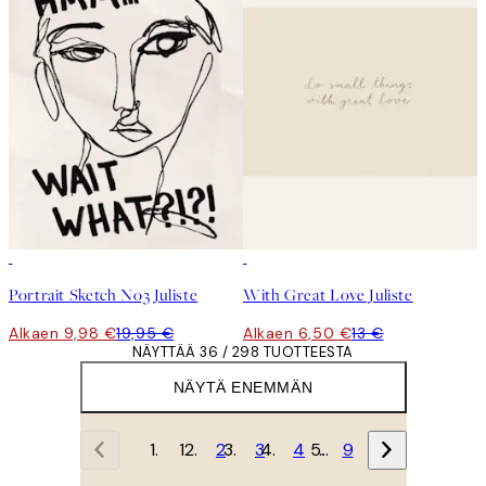
50%*
50%*
Portrait Sketch No3 Juliste
With Great Love Juliste
Alkaen 9,98 €
19,95 €
Alkaen 6,50 €
13 €
NÄYTTÄÄ 36 / 298 TUOTTEESTA
NÄYTÄ ENEMMÄN
1
2
3
4
…
9