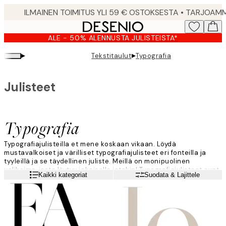
Skip
to
main
ALE - 50% ALENNUSTA JULISTEISTA*
content.
▸
▸
Tekstitaulut
Typografia
Julisteet
Typografia
Typografiajulisteilla et mene koskaan vikaan. Löydä
mustavalkoiset ja värilliset typografiajulisteet eri fonteilla ja
tyyleillä ja se täydellinen juliste. Meillä on monipuolinen
valikoima, josta löytyy jokaiselle jotakin! Typografiajulisteet ovat
Lue lisää
Kaikki kategoriat
Suodata & Lajittele
mainio tapa viimeistellä tauluseinä omalla persoonallisella
kosketuksellasi.