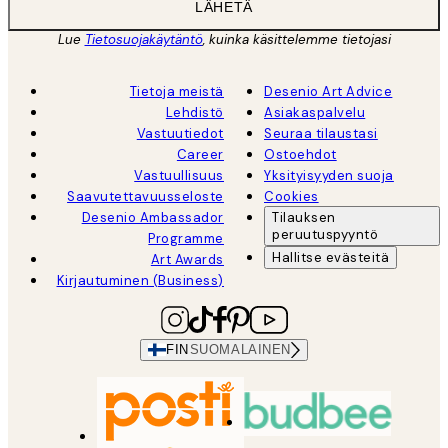
LÄHETÄ
Lue
Tietosuojakäytäntö
, kuinka käsittelemme tietojasi
Tietoja meistä
Desenio Art Advice
Lehdistö
Asiakaspalvelu
Vastuutiedot
Seuraa tilaustasi
Career
Ostoehdot
Vastuullisuus
Yksityisyyden suoja
Saavutettavuusseloste
Cookies
Desenio Ambassador
Tilauksen
peruutuspyyntö
Programme
Hallitse evästeitä
Art Awards
Kirjautuminen (Business)
FIN
SUOMALAINEN