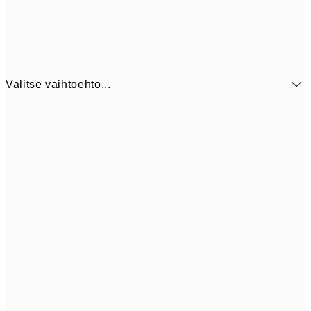
Valitse vaihtoehto...
6,
21x30 cm