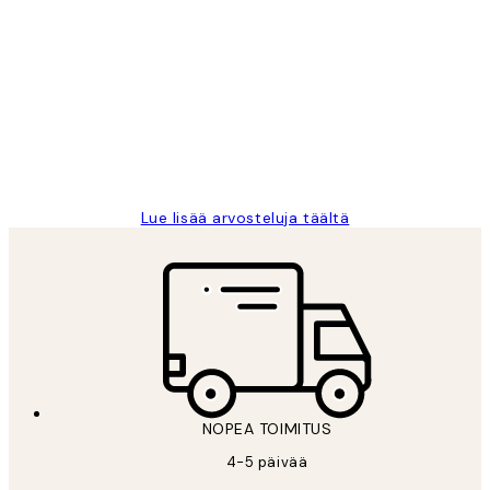
Varmennettu ostaja
asiakkaiden
arvostelut
Very good quality. Fast delivery.
Thankyou.
19 touko
Tina I
Lue lisää arvosteluja täältä
NOPEA TOIMITUS
4-5 päivää