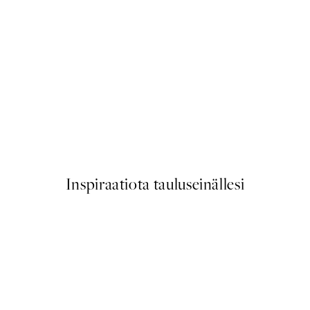
50%*
More Amore Por Favor Julist
Alkaen 3,98 €
7,95 €
Inspiraatiota tauluseinällesi