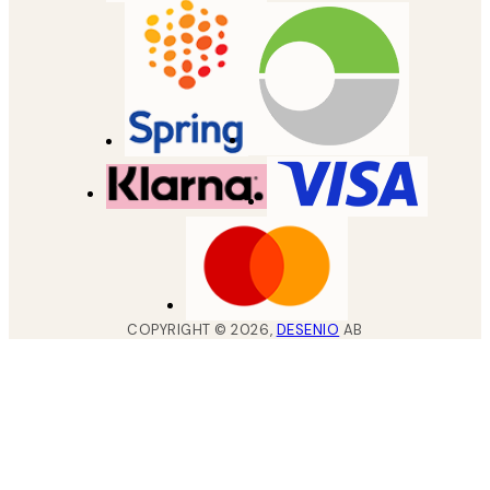
COPYRIGHT ©
2026
,
DESENIO
AB