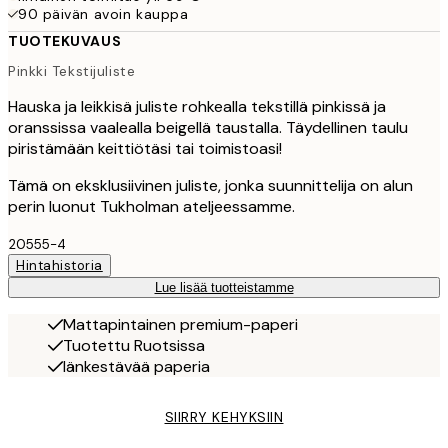
90 päivän avoin kauppa
TUOTEKUVAUS
Pinkki Tekstijuliste
Hauska ja leikkisä juliste rohkealla tekstillä pinkissä ja
oranssissa vaalealla beigellä taustalla. Täydellinen taulu
piristämään keittiötäsi tai toimistoasi!
Tämä on eksklusiivinen juliste, jonka suunnittelija on alun
perin luonut Tukholman ateljeessamme.
20555-4
Hintahistoria
Lue lisää tuotteistamme
Mattapintainen premium-paperi
Tuotettu Ruotsissa
Iänkestävää paperia
SIIRRY KEHYKSIIN