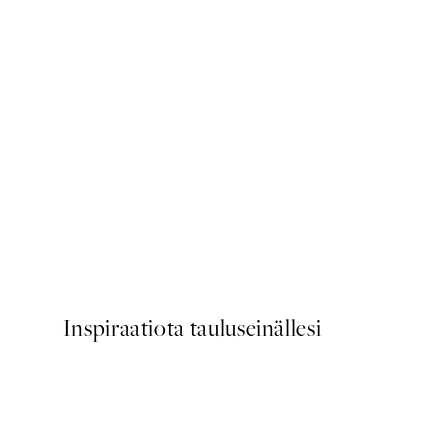
50%*
Life Happens Here Juliste
Alkaen 3,98 €
7,95 €
Inspiraatiota tauluseinällesi