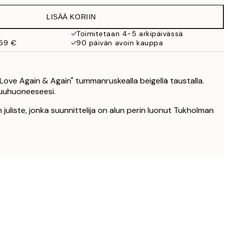
LISÄÄ KORIIN
19,95 €
Toimitetaan 4-5 arkipäivässä
 59 €
90 päivän avoin kauppa
27,45 €
27,45 €
 in Love Again & Again" tummanruskealla beigellä taustalla.
kuuhuoneeseesi.
32,45 €
 juliste, jonka suunnittelija on alun perin luonut Tukholman
49 €
119 €