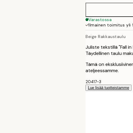
30x40 cm
Varastossa
Ilmainen toimitus yli
40x50 cm
Beige Rakkaustaulu
50x50 cm
Juliste tekstillä "Fall
Täydellinen taulu ma
50x70 cm
Tämä on eksklusiivinen
ateljeessamme.
70x100 cm
20417-3
100x150 cm
Lue lisää tuotteistamme