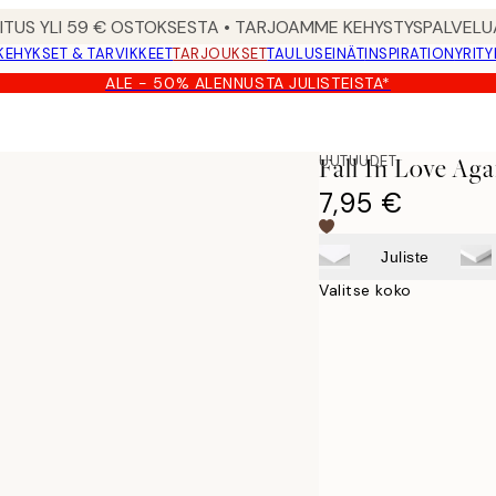
MITUS YLI 59 € OSTOKSESTA • TARJOAMME KEHYSTYSPALVELU
KEHYKSET & TARVIKKEET
TARJOUKSET
TAULUSEINÄT
INSPIRATION
YRITY
ALE - 50% ALENNUSTA JULISTEISTA*
UUTUUDET
Fall In Love Agai
7,95 €
Juliste
Valitse koko