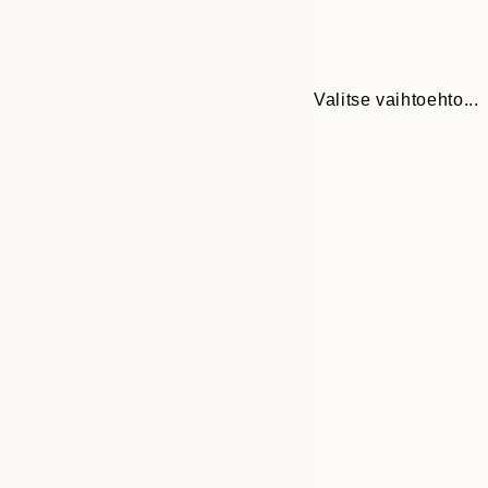
Valitse vaihtoehto...
Frame
13x18 cm
options
21x30 cm