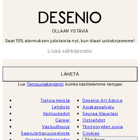
OLLAAN YSTÄVIÄ
Saat 15% alennuksen julisteista nyt, kun tilaat uutiskirjeemme!
*
Sähköposti
LÄHETÄ
Lue
Tietosuojakäytäntö
, kuinka käsittelemme tietojasi
Tietoja meistä
Desenio Art Advice
Lehdistö
Asiakaspalvelu
Vastuutiedot
Seuraa tilaustasi
Career
Ostoehdot
Vastuullisuus
Yksityisyyden suoja
Saavutettavuusseloste
Cookies
Desenio Ambassador
Tilauksen