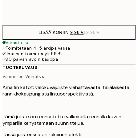
Frame
options
LISÄÄ KORIIN
-
9,98 €
19,95 €
Varastossa
Toimitetaan 4-5 arkipäivässä
Ilmainen toimitus yli 59 €
90 päivän avoin kauppa
TUOTEKUVAUS
Välimeren Viehätys
Amalfin katot: valokuvajuliste viehättävästä italialaisesta
rannikkokaupungista lintuperspektiivistä.
Tämä juliste on reunustettu valkoisella reunalla kuvan
ympärillä kehystämään suunnittelua.
Tässä julisteessa on rakeinen efekti.