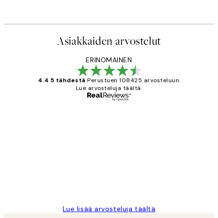
Asiakkaiden arvostelut
ERINOMAINEN
4.4 5 tähdestä
Perustuen 108425 arvosteluun.
Lue arvosteluja täältä.
Varmennettu ostaja
asiakkaiden
arvostelut
Very good quality. Fast delivery.
Thankyou.
19 touko
Tina I
Lue lisää arvosteluja täältä