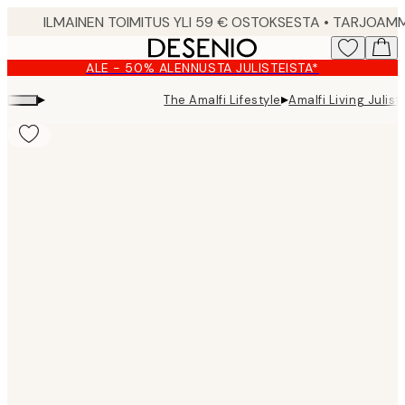
Skip
to
main
ALE - 50% ALENNUSTA JULISTEISTA*
content.
▸
▸
The Amalfi Lifestyle
Amalfi Living Julist
Product
images