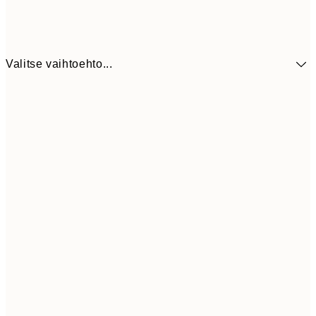
Valitse vaihtoehto...
9,
30x40 cm
19,