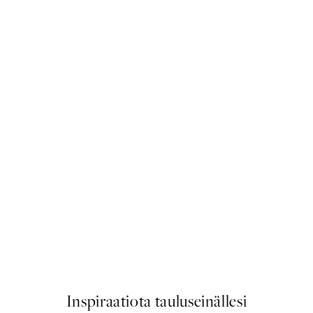
50%*
es from Momoyogusa Juliste
Frutta Fresca Juliste
Alkaen 9,98 €
19,95 €
Inspiraatiota tauluseinällesi