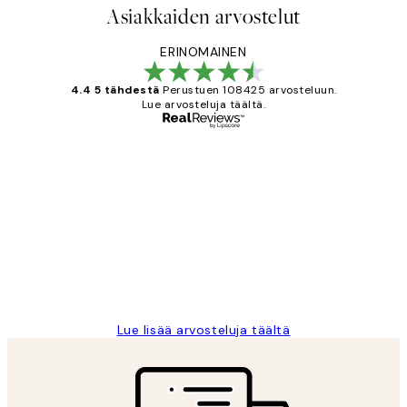
Asiakkaiden arvostelut
ERINOMAINEN
4.4 5 tähdestä
Perustuen 108425 arvosteluun.
Lue arvosteluja täältä.
Varmennettu ostaja
asiakkaiden
arvostelut
Very good quality. Fast delivery.
Thankyou.
19 touko
Tina I
Lue lisää arvosteluja täältä