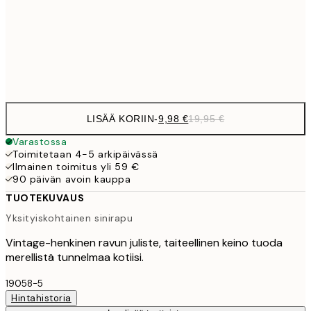
16,2
50x70 cm
32,
Frame
options
LISÄÄ KORIIN
-
9,98 €
19,95 €
Varastossa
Toimitetaan 4-5 arkipäivässä
Ilmainen toimitus yli 59 €
90 päivän avoin kauppa
TUOTEKUVAUS
Yksityiskohtainen sinirapu
Vintage-henkinen ravun juliste, taiteellinen keino tuoda
merellistä tunnelmaa kotiisi.
19058-5
Hintahistoria