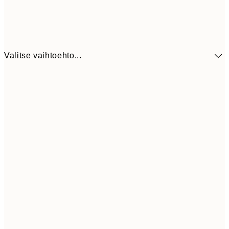
Valitse vaihtoehto...
9,
30x40 cm
19,