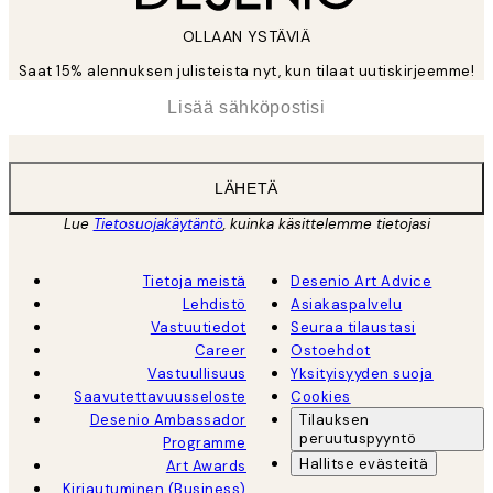
OLLAAN YSTÄVIÄ
Saat 15% alennuksen julisteista nyt, kun tilaat uutiskirjeemme!
*
Sähköposti
LÄHETÄ
Lue
Tietosuojakäytäntö
, kuinka käsittelemme tietojasi
Tietoja meistä
Desenio Art Advice
Lehdistö
Asiakaspalvelu
Vastuutiedot
Seuraa tilaustasi
Career
Ostoehdot
Vastuullisuus
Yksityisyyden suoja
Saavutettavuusseloste
Cookies
Desenio Ambassador
Tilauksen
peruutuspyyntö
Programme
Hallitse evästeitä
Art Awards
Kirjautuminen (Business)