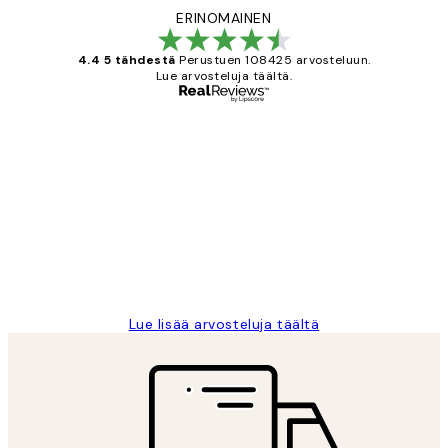
ERINOMAINEN
4.4 5 tähdestä
Perustuen 108425 arvosteluun.
Lue arvosteluja täältä.
Varmennettu ostaja
asiakkaiden
arvostelut
Very good quality. Fast delivery.
Thankyou.
19 touko
Tina I
Lue lisää arvosteluja täältä