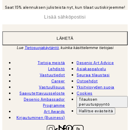
Saat 15% alennuksen julisteista nyt, kun tilaat uutiskirjeemme!
*
Sähköposti
LÄHETÄ
Lue
Tietosuojakäytäntö
, kuinka käsittelemme tietojasi
Tietoja meistä
Desenio Art Advice
Lehdistö
Asiakaspalvelu
Vastuutiedot
Seuraa tilaustasi
Career
Ostoehdot
Vastuullisuus
Yksityisyyden suoja
Saavutettavuusseloste
Cookies
Desenio Ambassador
Tilauksen
peruutuspyyntö
Programme
Hallitse evästeitä
Art Awards
Kirjautuminen (Business)