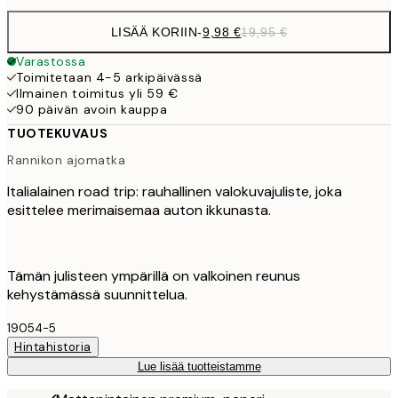
LISÄÄ KORIIN
-
9,98 €
19,95 €
Varastossa
Toimitetaan 4-5 arkipäivässä
Ilmainen toimitus yli 59 €
90 päivän avoin kauppa
TUOTEKUVAUS
Rannikon ajomatka
Italialainen road trip: rauhallinen valokuvajuliste, joka
esittelee merimaisemaa auton ikkunasta.
Tämän julisteen ympärillä on valkoinen reunus
kehystämässä suunnittelua.
19054-5
Hintahistoria
Lue lisää tuotteistamme