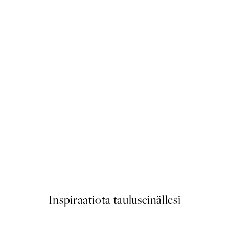
50%*
Lemon Drive Juliste
9,98 €
19,95 €
Inspiraatiota tauluseinällesi