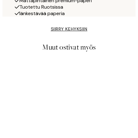
Mattapintainen premium-paperi
Tuotettu Ruotsissa
Iänkestävää paperia
SIIRRY KEHYKSIIN
Muut ostivat myös