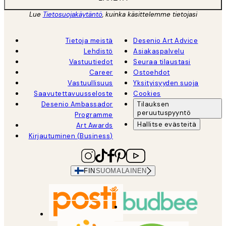
Lue
Tietosuojakäytäntö
, kuinka käsittelemme tietojasi
Tietoja meistä
Desenio Art Advice
Lehdistö
Asiakaspalvelu
Vastuutiedot
Seuraa tilaustasi
Career
Ostoehdot
Vastuullisuus
Yksityisyyden suoja
Saavutettavuusseloste
Cookies
Desenio Ambassador
Tilauksen
peruutuspyyntö
Programme
Hallitse evästeitä
Art Awards
Kirjautuminen (Business)
FIN
SUOMALAINEN