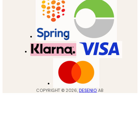
COPYRIGHT ©
2026
,
DESENIO
AB