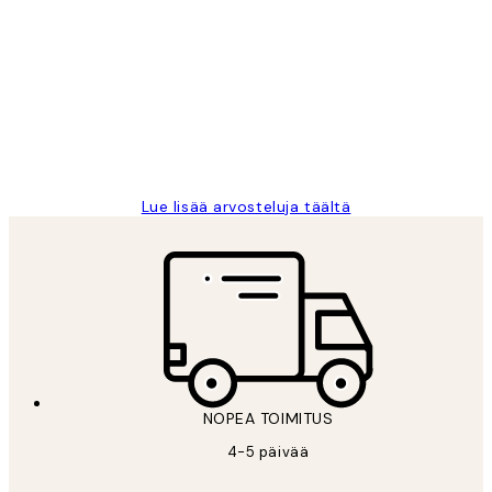
asiakkaiden
arvostelut
Very good quality. Fast delivery.
Thankyou.
19 touko
Tina I
Lue lisää arvosteluja täältä
NOPEA TOIMITUS
4-5 päivää