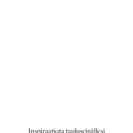
50%*
Alphabet Animals 1 Juliste
Alkaen 6,50 €
13 €
Inspiraatiota tauluseinällesi