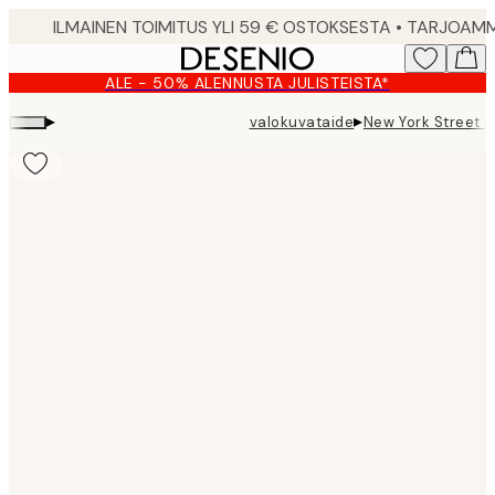
Skip
to
main
ALE - 50% ALENNUSTA JULISTEISTA*
content.
▸
▸
valokuvataide
New York Street J
Product
images