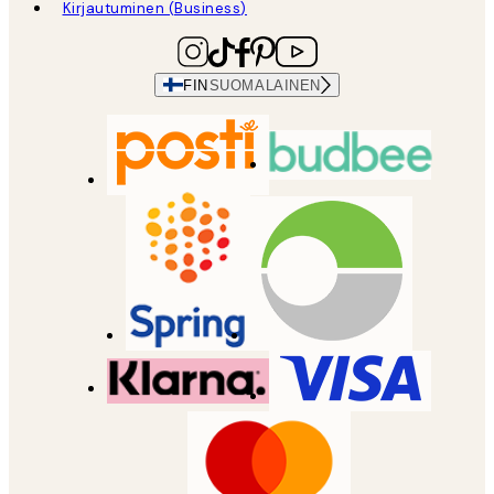
Kirjautuminen (Business)
FIN
SUOMALAINEN