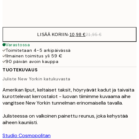
Frame
options
LISÄÄ KORIIN
-
10,98 €
21,95 €
Varastossa
Toimitetaan 4-5 arkipäivässä
Ilmainen toimitus yli 59 €
90 päivän avoin kauppa
TUOTEKUVAUS
Juliste New Yorkin katukuvasta
Amerikan liput, keltaiset taksit, höyryävät kadut ja taivaita
kurottelevat kerrostalot - luovan tiimimme kuvaama aihe
vangitsee New Yorkin tunnelman erinomaisella tavalla.
Julisteessa on valkoinen painettu reunus, joka kehystää
aiheen kauniisti.
Studio Cosmopolitan