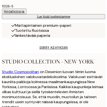
11326-5
Hintahistoria
Lue lisää tuotteistamme
Mattapintainen premium-paperi
Tuotettu Ruotsissa
Iänkestävää paperia
SIIRRY KEHYKSIIN
STUDIO COLLECTION - NEW YORK
Studio Cosmopolitan
on Desenion luovan tiimin luoma
eksklusiivinen valokuvataidekokoelma. Valokuvat esittävät
kauniita paikkoja kolmessa maailmankaupungissa New
Yorkissa, Lontoossa ja Pariisissa. Kaikkia kaupunkeja leimaa
vilkas kulttuuri ja siellä työskentelevien ihmisten
monimuotoisuus. Se, että muodin, muotoilun ja taiteen
trendit usein syntyvät näissä kaupungeissa, ei ole
sattumaa.