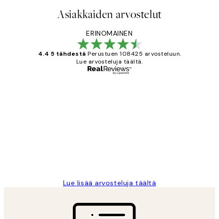
Asiakkaiden arvostelut
ERINOMAINEN
4.4 5 tähdestä
Perustuen 108425 arvosteluun.
Lue arvosteluja täältä.
Varmennettu ostaja
asiakkaiden
arvostelut
Very good quality. Fast delivery.
Thankyou.
19 touko
Tina I
Lue lisää arvosteluja täältä