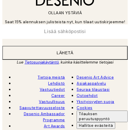
OLLAAN YSTÄVIÄ
Saat 15% alennuksen julisteista nyt, kun tilaat uutiskirjeemme!
*
Sähköposti
LÄHETÄ
Lue
Tietosuojakäytäntö
, kuinka käsittelemme tietojasi
Tietoja meistä
Desenio Art Advice
Lehdistö
Asiakaspalvelu
Vastuutiedot
Seuraa tilaustasi
Career
Ostoehdot
Vastuullisuus
Yksityisyyden suoja
Saavutettavuusseloste
Cookies
Desenio Ambassador
Tilauksen
peruutuspyyntö
Programme
Hallitse evästeitä
Art Awards