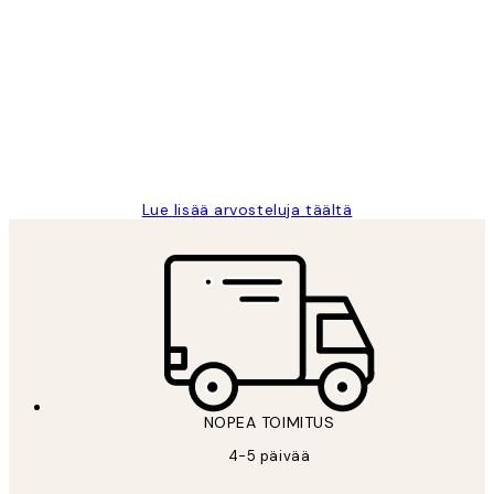
asiakkaiden
arvostelut
Very good quality. Fast delivery.
Thankyou.
19 touko
Tina I
Lue lisää arvosteluja täältä
NOPEA TOIMITUS
4-5 päivää