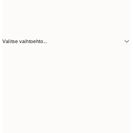
Valitse vaihtoehto...
6,
21x30 cm