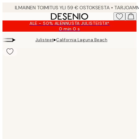
Skip
to
main
ALE - 50% ALENNUSTA JULISTEISTA*
content.
0 min
0 s
Voimassa
asti:
▸
▸
Julisteet
California Laguna Beach
2026-
08-
09
Product