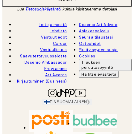
Lue
Tietosuojakäytäntö
, kuinka käsittelemme tietojasi
Tietoja meistä
Desenio Art Advice
Lehdistö
Asiakaspalvelu
Vastuutiedot
Seuraa tilaustasi
Career
Ostoehdot
Vastuullisuus
Yksityisyyden suoja
Saavutettavuusseloste
Cookies
Desenio Ambassador
Tilauksen
peruutuspyyntö
Programme
Hallitse evästeitä
Art Awards
Kirjautuminen (Business)
FIN
SUOMALAINEN