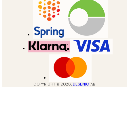
COPYRIGHT ©
2026
,
DESENIO
AB