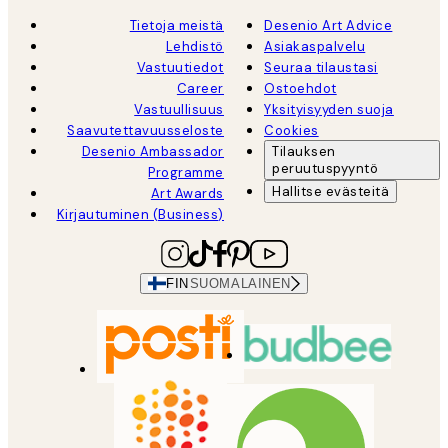
Tietoja meistä
Desenio Art Advice
Lehdistö
Asiakaspalvelu
Vastuutiedot
Seuraa tilaustasi
Career
Ostoehdot
Vastuullisuus
Yksityisyyden suoja
Saavutettavuusseloste
Cookies
Desenio Ambassador
Tilauksen
peruutuspyyntö
Programme
Hallitse evästeitä
Art Awards
Kirjautuminen (Business)
FIN
SUOMALAINEN