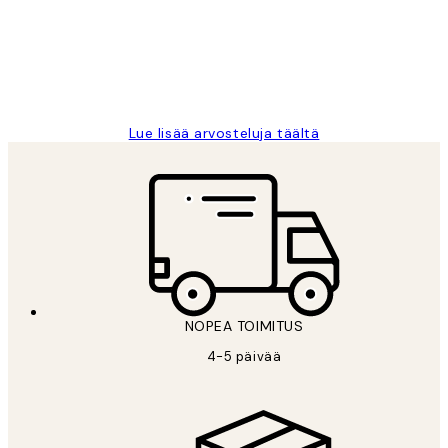
Thankyou.
19 touko
Tina I
Lue lisää arvosteluja täältä
NOPEA TOIMITUS
4-5 päivää