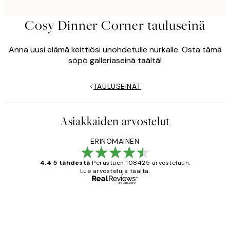
Cosy Dinner Corner tauluseinä
Anna uusi elämä keittiösi unohdetulle nurkalle. Osta tämä
söpö galleriaseinä täältä!
TAULUSEINÄT
Asiakkaiden arvostelut
ERINOMAINEN
4.4 5 tähdestä
Perustuen 108425 arvosteluun.
Lue arvosteluja täältä.
Varmennettu ostaja
asiakkaiden
arvostelut
Very good quality. Fast delivery.