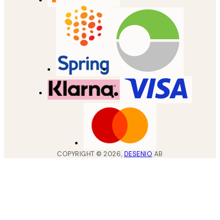
COPYRIGHT ©
2026
,
DESENIO
AB