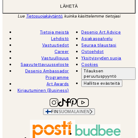
LÄHETÄ
Lue
Tietosuojakäytäntö
, kuinka käsittelemme tietojasi
Tietoja meistä
Desenio Art Advice
Lehdistö
Asiakaspalvelu
Vastuutiedot
Seuraa tilaustasi
Career
Ostoehdot
Vastuullisuus
Yksityisyyden suoja
Saavutettavuusseloste
Cookies
Desenio Ambassador
Tilauksen
peruutuspyyntö
Programme
Hallitse evästeitä
Art Awards
Kirjautuminen (Business)
FIN
SUOMALAINEN