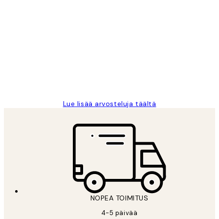
Varmennettu ostaja
asiakkaiden
arvostelut
Very good quality. Fast delivery.
Thankyou.
19 touko
Tina I
Lue lisää arvosteluja täältä
NOPEA TOIMITUS
4-5 päivää