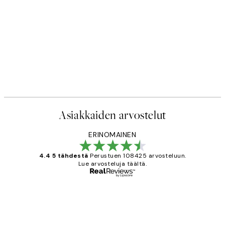
Asiakkaiden arvostelut
ERINOMAINEN
4.4 5 tähdestä
Perustuen 108425 arvosteluun.
Lue arvosteluja täältä.
Varmennettu ostaja
asiakkaiden
arvostelut
Very good quality. Fast delivery.