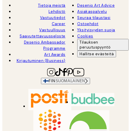
Tietoja meistä
Desenio Art Advice
Lehdistö
Asiakaspalvelu
Vastuutiedot
Seuraa tilaustasi
Career
Ostoehdot
Vastuullisuus
Yksityisyyden suoja
Saavutettavuusseloste
Cookies
Desenio Ambassador
Tilauksen
peruutuspyyntö
Programme
Hallitse evästeitä
Art Awards
Kirjautuminen (Business)
FIN
SUOMALAINEN