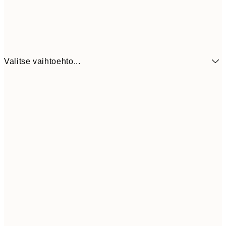
Valitse vaihtoehto...
6,
21x30 cm