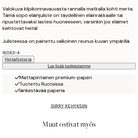
Valokuva kilpikonnavauvasta rannalla matkalla kohti merta.
Tämä söpö eläinjuliste on täydellinen eläinrakkaalle tai
ripustettavaksi lastesi huoneeseen, varsinkin jos eläimet
kiehtovat heitä!
Julisteessa on painettu valkoinen reunus kuvan ympärillä.
16063-4
Hintahistoria
Lue lisää tuotteistamme
Mattapintainen premium-paperi
Tuotettu Ruotsissa
Iänkestävää paperia
SIIRRY KEHYKSIIN
Muut ostivat myös