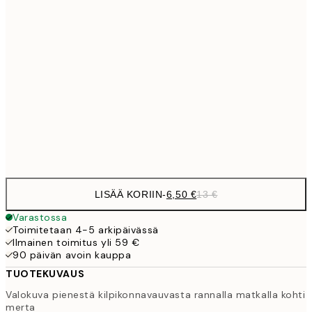
9,
30x40 cm
19,
13,7
40x50 cm
27,
16,2
50x70 cm
32,
Frame
options
LISÄÄ KORIIN
-
6,50 €
13 €
Varastossa
Toimitetaan 4-5 arkipäivässä
Ilmainen toimitus yli 59 €
90 päivän avoin kauppa
TUOTEKUVAUS
Valokuva pienestä kilpikonnavauvasta rannalla matkalla kohti
merta