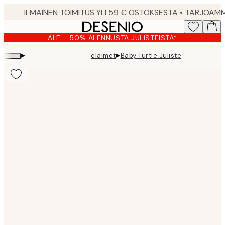
Skip
to
main
ALE - 50% ALENNUSTA JULISTEISTA*
content.
▸
▸
eläimet
Baby Turtle Juliste
Product
images