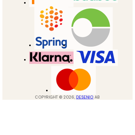
COPYRIGHT ©
2026
,
DESENIO
AB