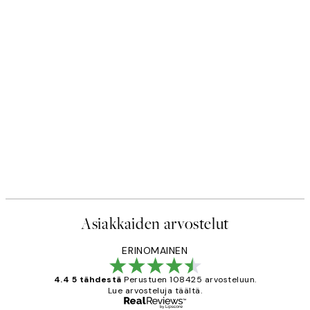
50%*
STUDIO COLLECTION
Golden Door Juliste
€
Alkaen 10,98 €
21,95 €
Asiakkaiden arvostelut
ERINOMAINEN
4.4 5 tähdestä
Perustuen 108425 arvosteluun.
Lue arvosteluja täältä.