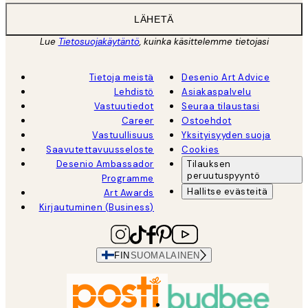
LÄHETÄ
Lue
Tietosuojakäytäntö
, kuinka käsittelemme tietojasi
Tietoja meistä
Desenio Art Advice
Lehdistö
Asiakaspalvelu
Vastuutiedot
Seuraa tilaustasi
Career
Ostoehdot
Vastuullisuus
Yksityisyyden suoja
Saavutettavuusseloste
Cookies
Desenio Ambassador
Tilauksen
peruutuspyyntö
Programme
Hallitse evästeitä
Art Awards
Kirjautuminen (Business)
FIN
SUOMALAINEN