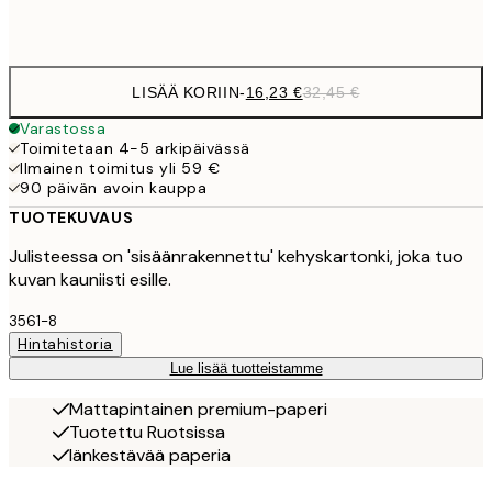
Frame
options
LISÄÄ KORIIN
-
16,23 €
32,45 €
Varastossa
Toimitetaan 4-5 arkipäivässä
Ilmainen toimitus yli 59 €
90 päivän avoin kauppa
TUOTEKUVAUS
Julisteessa on 'sisäänrakennettu' kehyskartonki, joka tuo
kuvan kauniisti esille.
3561-8
Hintahistoria
Lue lisää tuotteistamme
Mattapintainen premium-paperi
Tuotettu Ruotsissa
Iänkestävää paperia