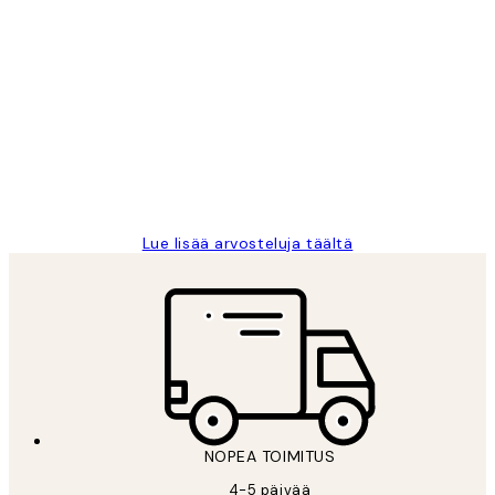
Varmennettu ostaja
asiakkaiden
arvostelut
Very good quality. Fast delivery.
Thankyou.
19 touko
Tina I
Lue lisää arvosteluja täältä
NOPEA TOIMITUS
4-5 päivää