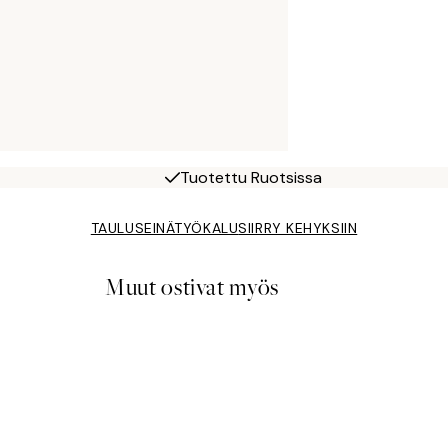
Tuotettu Ruotsissa
TAULUSEINÄTYÖKALU
SIIRRY KEHYKSIIN
Muut ostivat myös