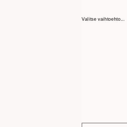
Valitse vaihtoehto...
Frame
30x40 cm
options
50x70 cm