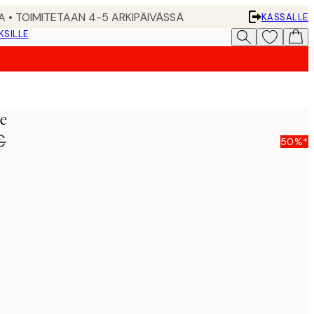
A • TOIMITETAAN 4-5 ARKIPÄIVÄSSÄ
KASSALLE
KSILLE
te
€
50%*