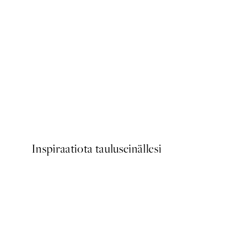
50%*
Autumn Aerial View Juliste
Alkaen 9,98 €
19,95 €
Inspiraatiota tauluseinällesi