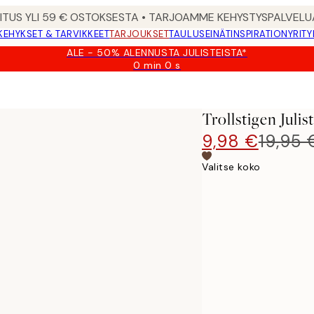
MITUS YLI 59 € OSTOKSESTA • TARJOAMME KEHYSTYSPALVELU
KEHYKSET & TARVIKKEET
TARJOUKSET
TAULUSEINÄT
INSPIRATION
YRITY
ALE - 50% ALENNUSTA JULISTEISTA*
0 min
0 s
Voimassa
asti:
2026-
08-
Trollstigen Julis
09
9,98 €
19,95 
Valitse koko